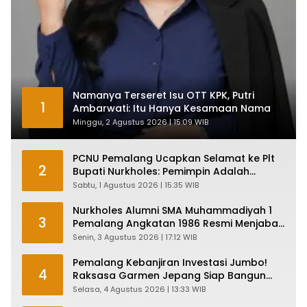
Namanya Terseret Isu OTT KPK, Putri
1
Ambarwati: Itu Hanya Kesamaan Nama
Minggu, 2 Agustus 2026 | 15:09 WIB
PCNU Pemalang Ucapkan Selamat ke Plt
2
Bupati Nurkholes: Pemimpin Adalah
Pelayan Rakyat!
Sabtu, 1 Agustus 2026 | 15:35 WIB
Nurkholes Alumni SMA Muhammadiyah 1
3
Pemalang Angkatan 1986 Resmi Menjabat
Plt Bupati, Inilah Pesan Ketua Asmam 86
Senin, 3 Agustus 2026 | 17:12 WIB
Pemalang Kebanjiran Investasi Jumbo!
4
Raksasa Garmen Jepang Siap Bangun
Pabrik dan Serap Ribuan Tenaga Kerja
Selasa, 4 Agustus 2026 | 13:33 WIB