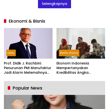
Selengkapnya
Ekonomi & Bisnis
Ekbis
Berita Utama
Prof. Didik J. Rachbini:
Ekonom Indonesia
Penurunan PMI Manufaktur
Mempertanyakan
Jadi Alarm Melemahnya
Kredibilitas Angka
Industri Nasional
Pertumbuhan 5,61%:
Tumbuh Tapi Rapuh
Popular News