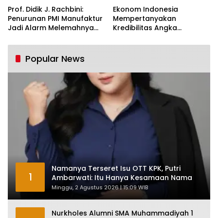
Prof. Didik J. Rachbini:
Ekonom Indonesia
Penurunan PMI Manufaktur
Mempertanyakan
Jadi Alarm Melemahnya
Kredibilitas Angka
Industri Nasional
Pertumbuhan 5,61%:
Tumbuh Tapi Rapuh
Popular News
Namanya Terseret Isu OTT KPK, Putri
1
Ambarwati: Itu Hanya Kesamaan Nama
Minggu, 2 Agustus 2026 | 15:09 WIB
Nurkholes Alumni SMA Muhammadiyah 1