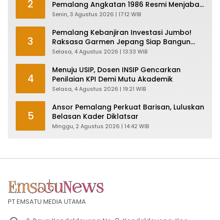
2
Pemalang Angkatan 1986 Resmi Menjabat
Plt Bupati, Inilah Pesan Ketua Asmam 86
Senin, 3 Agustus 2026 | 17:12 WIB
Pemalang Kebanjiran Investasi Jumbo!
3
Raksasa Garmen Jepang Siap Bangun
Pabrik dan Serap Ribuan Tenaga Kerja
Selasa, 4 Agustus 2026 | 13:33 WIB
Menuju USIP, Dosen INSIP Gencarkan
4
Penilaian KPI Demi Mutu Akademik
Selasa, 4 Agustus 2026 | 19:21 WIB
Ansor Pemalang Perkuat Barisan, Luluskan
5
Belasan Kader Diklatsar
Minggu, 2 Agustus 2026 | 14:42 WIB
PT EMSATU MEDIA UTAMA