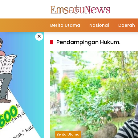
Langsung
ke
konten
Berita Utama
Nasional
Daerah
×
Pendampingan Hukum.
Berita Utama