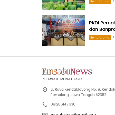
Berita Utama
S
PKDI Pemal
dan Banpr
Berita Utama
R
PT EMSATU MEDIA UTAMA
Jl. Raya Kendaldoyong No. 8, Kendal
Pemalang, Jawa Tengah 52362
081286147630
emsatucom@gmail.com