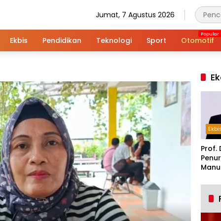
Jumat, 7 Agustus 2026
Ekbis
Pendidikan
Teknologi
Sport
Otomotif
Ek
Ekbi
Prof. 
Penur
Manuf
Alar
Indus