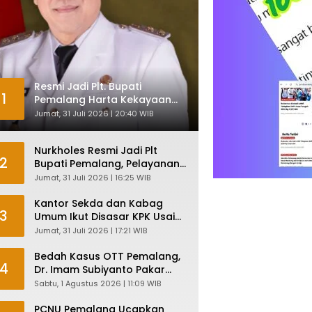
Resmi Jadi Plt. Bupati
1
Pemalang Harta Kekayaan
Nurkholes Sentuh Rp 12 Miliar
Jumat, 31 Juli 2026 | 20:40 WIB
Nurkholes Resmi Jadi Plt
2
Bupati Pemalang, Pelayanan
Publik Dijamin Tetap Lancar
Jumat, 31 Juli 2026 | 16:25 WIB
Kantor Sekda dan Kabag
3
Umum Ikut Disasar KPK Usai
Geledah Kantor Bupati
Jumat, 31 Juli 2026 | 17:21 WIB
Pemalang
Bedah Kasus OTT Pemalang,
4
Dr. Imam Subiyanto Pakar
Hukum Ungkap Teori
Sabtu, 1 Agustus 2026 | 11:09 WIB
Penyertaan KPK
PCNU Pemalang Ucapkan