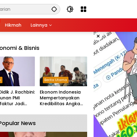
Hikmah
Lainnya
×
onomi & Bisnis
s
Berita Utama
Didik J. Rachbini:
Ekonom Indonesia
unan PMI
Mempertanyakan
aktur Jadi
Kredibilitas Angka
m Melemahnya
Pertumbuhan 5,61%:
tri Nasional
Tumbuh Tapi Rapuh
Popular News