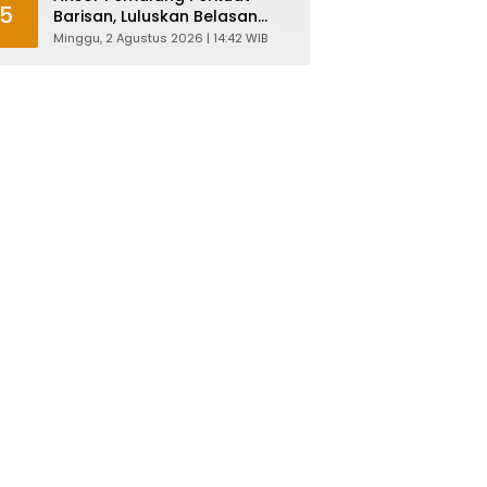
5
Barisan, Luluskan Belasan
Kader Diklatsar
Minggu, 2 Agustus 2026 | 14:42 WIB