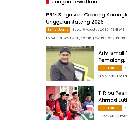
Jangan Lewatkan
PRM Singasari, Cabang Karangle
Unggulan Jateng 2026
Berita Utama
Sabtu, 8 Agustus 2026 | 15:41 WIB
EMSATUNEWS.CO.ID, Karanglewas, Banyumas
Aris Ismail
Pemalang, 
Berita Utama
S
PEMALANG, Emsat
11 Ribu Pes
Ahmad Luth
Berita Utama
S
SEMARANG, Emsatu