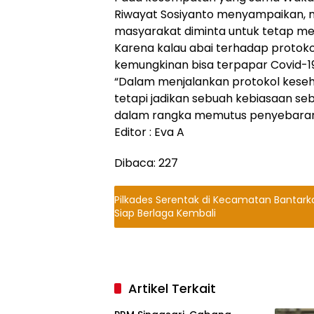
Riwayat Sosiyanto menyampaikan, m
masyarakat diminta untuk tetap me
Karena kalau abai terhadap protoko
kemungkinan bisa terpapar Covid-1
“Dalam menjalankan protokol keseh
tetapi jadikan sebuah kebiasaan s
dalam rangka memutus penyebaran C
Editor : Eva A
Dibaca:
227
Pilkades Serentak di Kecamatan Bantar
Siap Berlaga Kembali
Artikel Terkait