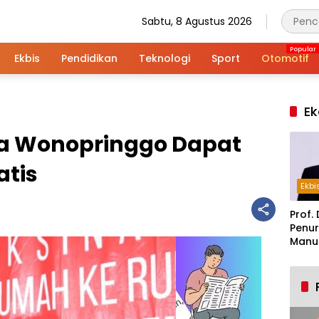
Sabtu, 8 Agustus 2026
Ekbis
Pendidikan
Teknologi
Sport
Otomotif
Ek
ga Wonopringgo Dapat
atis
Ekbi
Prof. 
Penur
Manuf
Alar
Indus