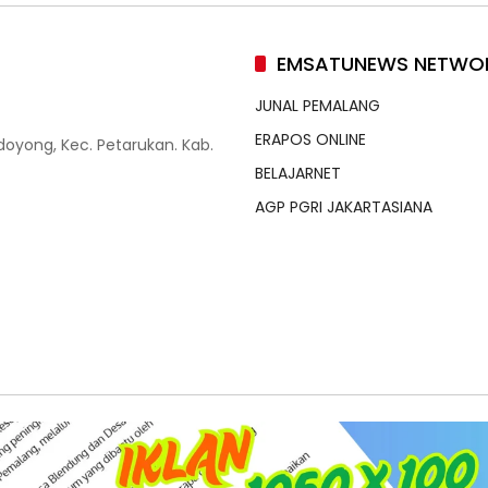
EMSATUNEWS NETWO
JUNAL PEMALANG
ERAPOS ONLINE
doyong, Kec. Petarukan. Kab.
BELAJARNET
AGP PGRI JAKARTASIANA
edia Siber
Standar Perlindungan Profesi Wartawan
Ko
 Rights Reserved.