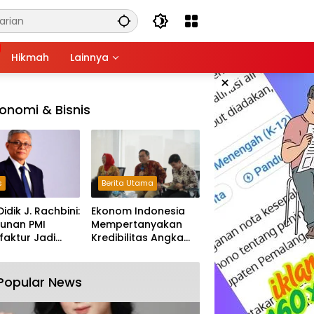
Hikmah
Lainnya
×
onomi & Bisnis
s
Berita Utama
Didik J. Rachbini:
Ekonom Indonesia
unan PMI
Mempertanyakan
aktur Jadi
Kredibilitas Angka
m Melemahnya
Pertumbuhan 5,61%:
tri Nasional
Tumbuh Tapi Rapuh
Popular News