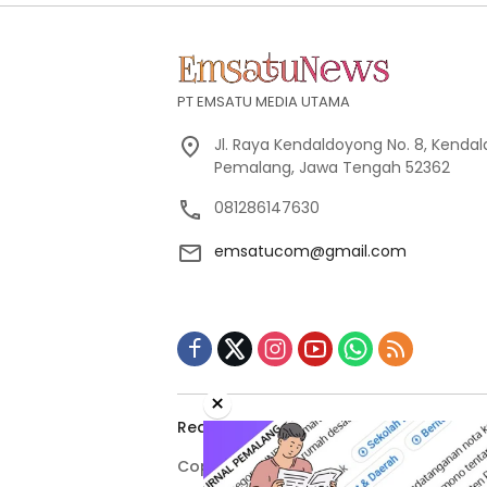
PT EMSATU MEDIA UTAMA
Jl. Raya Kendaldoyong No. 8, Kendal
Pemalang, Jawa Tengah 52362
081286147630
emsatucom@gmail.com
×
Redaksi
Indeks Berita
Pedoman M
Copyright © 2026 emsatunews.co.id All