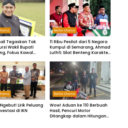
 Utama
Berita Utama
mail Tegaskan Tak
11 Ribu Pesilat dari 5 Negara
ursi Wakil Bupati
Kumpul di Semarang, Ahmad
ng, Fokus Kawal
Luthfi: Silat Benteng Karakter
 Legislatif
Bangsa!
 Utama
Berita Utama
Ngebut! Lirik Peluang
Wow! Aduan ke 110 Berbuah
vestasi di IKN
Hasil, Pencuri Motor
Ditangkap dalam Hitungan
Jam