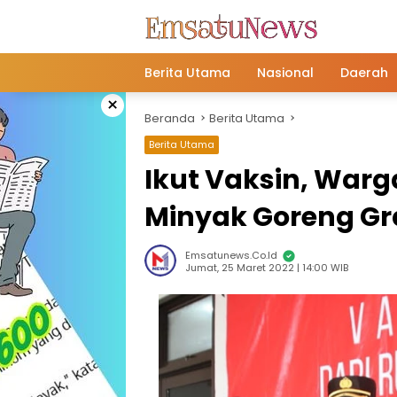
Langsung
ke
konten
Berita Utama
Nasional
Daerah
×
Beranda
Berita Utama
Berita Utama
Ikut Vaksin, War
Minyak Goreng Gr
Emsatunews.co.id
Jumat, 25 Maret 2022 | 14:00 WIB