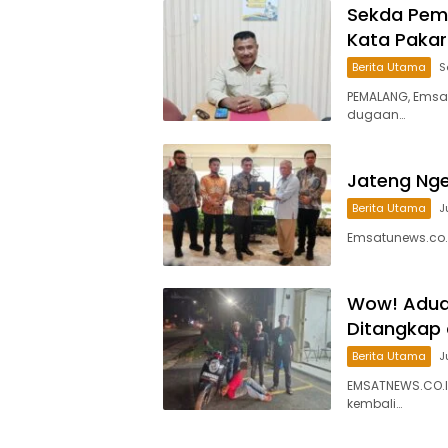
Sekda Pemal
Kata Pakar
Berita Utama
S
PEMALANG, Emsa
dugaan…
Jateng Ngeb
Berita Utama
J
Emsatunews.co.
Wow! Aduan
Ditangkap
Berita Utama
J
EMSATNEWS.CO.ID
kembali…