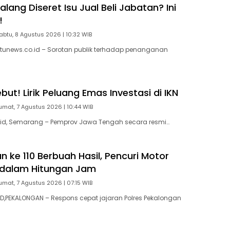
ang Diseret Isu Jual Beli Jabatan? Ini
!
abtu, 8 Agustus 2026 | 10:32 WIB
tunews.co.id – Sorotan publik terhadap penanganan
ut! Lirik Peluang Emas Investasi di IKN
umat, 7 Agustus 2026 | 10:44 WIB
id, Semarang – Pemprov Jawa Tengah secara resmi…
 ke 110 Berbuah Hasil, Pencuri Motor
 dalam Hitungan Jam
umat, 7 Agustus 2026 | 07:15 WIB
,PEKALONGAN – Respons cepat jajaran Polres Pekalongan