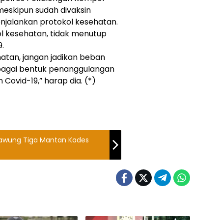
eskipun sudah divaksin
njalankan protokol kesehatan.
l kesehatan, tidak menutup
9.
atan, jangan jadikan beban
ebagai bentuk penanggulangan
ovid-19,” harap dia. (*)
kawung Tiga Mantan Kades