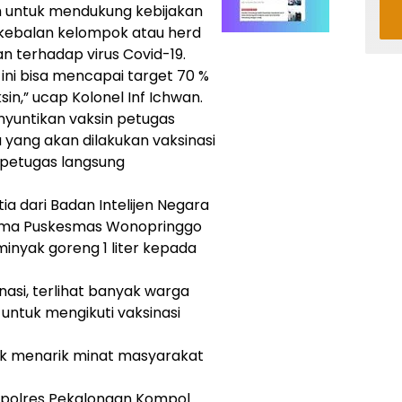
lah untuk mendukung kebijakan
kebalan kelompok atau herd
 terhadap virus Covid-19.
ini bisa mencapai target 70 %
n,” ucap Kolonel Inf Ichwan.
nyuntikan vaksin petugas
yang akan dilakukan vaksinasi
 petugas langsung
a dari Badan Intelijen Negara
ama Puskesmas Wonopringgo
nyak goreng 1 liter kepada
.
nasi, terlihat banyak warga
ntuk mengikuti vaksinasi
tuk menarik minat masyarakat
polres Pekalongan Kompol