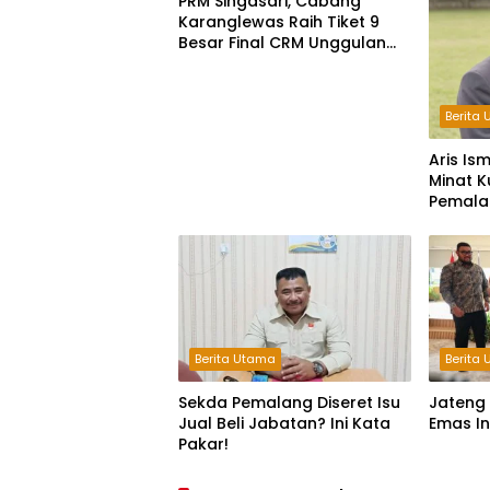
PRM Singasari, Cabang
Karanglewas Raih Tiket 9
Besar Final CRM Unggulan
Jateng 2026
Berita
Aris Is
Minat K
Pemala
Lembaga
Berita Utama
Berita
Sekda Pemalang Diseret Isu
Jateng 
Jual Beli Jabatan? Ini Kata
Emas In
Pakar!