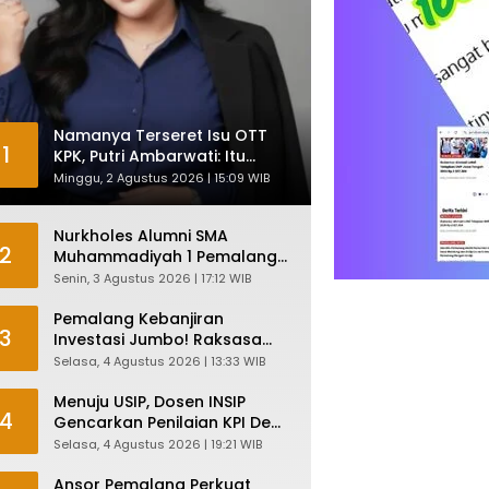
Namanya Terseret Isu OTT
1
KPK, Putri Ambarwati: Itu
Hanya Kesamaan Nama
Minggu, 2 Agustus 2026 | 15:09 WIB
Nurkholes Alumni SMA
2
Muhammadiyah 1 Pemalang
Angkatan 1986 Resmi
Senin, 3 Agustus 2026 | 17:12 WIB
Menjabat Plt Bupati, Inilah
Pesan Ketua Asmam 86
Pemalang Kebanjiran
3
Investasi Jumbo! Raksasa
Garmen Jepang Siap Bangun
Selasa, 4 Agustus 2026 | 13:33 WIB
Pabrik dan Serap Ribuan
Tenaga Kerja
Menuju USIP, Dosen INSIP
4
Gencarkan Penilaian KPI Demi
Mutu Akademik
Selasa, 4 Agustus 2026 | 19:21 WIB
Ansor Pemalang Perkuat