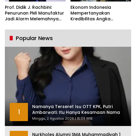
Prof. Didik J. Rachbini:
Ekonom Indonesia
Penurunan PMI Manufaktur
Mempertanyakan
Jadi Alarm Melemahnya
Kredibilitas Angka
Industri Nasional
Pertumbuhan 5,61%:
Tumbuh Tapi Rapuh
Popular News
Namanya Terseret Isu OTT KPK, Putri
1
Ambarwati: Itu Hanya Kesamaan Nama
Minggu, 2 Agustus 2026 | 15:09 WIB
Nurkholes Alumni SMA Muhammadiyah 1