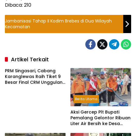
Dibaca:
210
Jambanisasi Tahap II Kodim Brebes di Dua Wilayah
Kecamatan
Artikel Terkait
PRM Singasari, Cabang
Karanglewas Raih Tiket 9
Besar Final CRM Unggulan
Jateng 2026
Berita Utama
Aksi Gercep Plt Bupati
Pemalang Gelontor Ribuan
Liter Air Bersih ke Desa
Terdampak Kekeringan