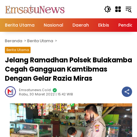
Langsung
ke
konten
Berita Utama
Nasional
Daerah
Ekbis
Pendidi
Beranda
Berita Utama
Berita Utama
Jelang Ramadhan Polsek Bulakamba
Cegah Gangguan Kamtibmas
Dengan Gelar Razia Miras
Emsatunews.co.id
Rabu, 30 Maret 2022 | 15:42 WIB