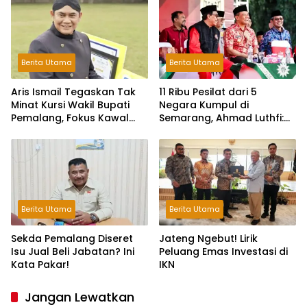
Berita Utama
Berita Utama
Aris Ismail Tegaskan Tak
11 Ribu Pesilat dari 5
Minat Kursi Wakil Bupati
Negara Kumpul di
Pemalang, Fokus Kawal
Semarang, Ahmad Luthfi:
Lembaga Legislatif
Silat Benteng Karakter
Bangsa!
Berita Utama
Berita Utama
Sekda Pemalang Diseret
Jateng Ngebut! Lirik
Isu Jual Beli Jabatan? Ini
Peluang Emas Investasi di
Kata Pakar!
IKN
Jangan Lewatkan