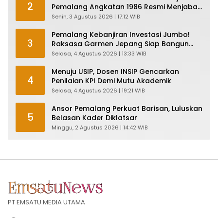
2
Pemalang Angkatan 1986 Resmi Menjabat
Plt Bupati, Inilah Pesan Ketua Asmam 86
Senin, 3 Agustus 2026 | 17:12 WIB
Pemalang Kebanjiran Investasi Jumbo!
3
Raksasa Garmen Jepang Siap Bangun
Pabrik dan Serap Ribuan Tenaga Kerja
Selasa, 4 Agustus 2026 | 13:33 WIB
Menuju USIP, Dosen INSIP Gencarkan
4
Penilaian KPI Demi Mutu Akademik
Selasa, 4 Agustus 2026 | 19:21 WIB
Ansor Pemalang Perkuat Barisan, Luluskan
5
Belasan Kader Diklatsar
Minggu, 2 Agustus 2026 | 14:42 WIB
PT EMSATU MEDIA UTAMA