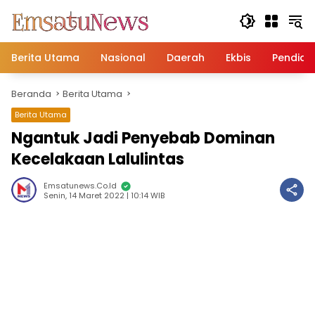
Langsung
ke
konten
Berita Utama
Nasional
Daerah
Ekbis
Pendidi
Beranda
Berita Utama
Berita Utama
Ngantuk Jadi Penyebab Dominan
Kecelakaan Lalulintas
Emsatunews.co.id
Senin, 14 Maret 2022 | 10:14 WIB