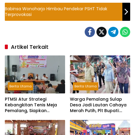
Babinsa Wonoharjo Himbau Pendekar PSHT Tidak
Terprovokasi
Artikel Terkait
Berita Utama
Berita Utama
PTMSI Atur Strategi
Warga Pemalang Sulap
Kebangkitan Tenis Meja
Desa Jadi Lautan Cahaya
Pemalang, Siapkan
Merah Putih, Plt Bupati:
Muscablub Pilih Ketua Baru
Kreativitas Luar Biasa!