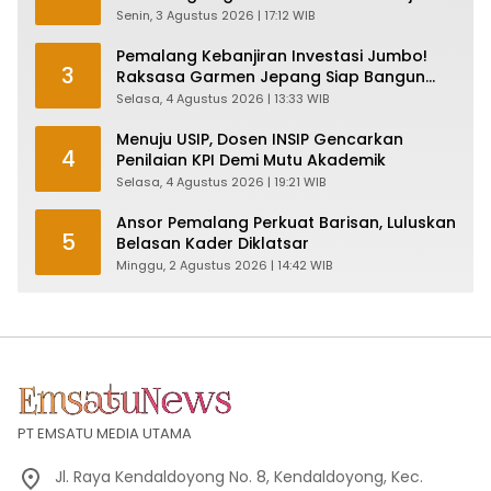
Plt Bupati, Inilah Pesan Ketua Asmam 86
Senin, 3 Agustus 2026 | 17:12 WIB
Pemalang Kebanjiran Investasi Jumbo!
3
Raksasa Garmen Jepang Siap Bangun
Pabrik dan Serap Ribuan Tenaga Kerja
Selasa, 4 Agustus 2026 | 13:33 WIB
Menuju USIP, Dosen INSIP Gencarkan
4
Penilaian KPI Demi Mutu Akademik
Selasa, 4 Agustus 2026 | 19:21 WIB
Ansor Pemalang Perkuat Barisan, Luluskan
5
Belasan Kader Diklatsar
Minggu, 2 Agustus 2026 | 14:42 WIB
PT EMSATU MEDIA UTAMA
Jl. Raya Kendaldoyong No. 8, Kendaldoyong, Kec.