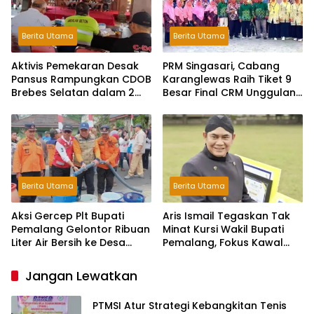
Berita Utama
Berita Utama
Aktivis Pemekaran Desak
PRM Singasari, Cabang
Pansus Rampungkan CDOB
Karanglewas Raih Tiket 9
Brebes Selatan dalam 2
Besar Final CRM Unggulan
Bulan dan Sampaikan
Jateng 2026
Tritura
Berita Utama
Berita Utama
Aksi Gercep Plt Bupati
Aris Ismail Tegaskan Tak
Pemalang Gelontor Ribuan
Minat Kursi Wakil Bupati
Liter Air Bersih ke Desa
Pemalang, Fokus Kawal
Terdampak Kekeringan
Lembaga Legislatif
Jangan Lewatkan
PTMSI Atur Strategi Kebangkitan Tenis