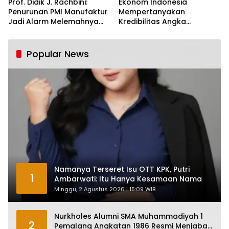
Prof. Didik J. Rachbini:
Ekonom Indonesia
Penurunan PMI Manufaktur
Mempertanyakan
Jadi Alarm Melemahnya
Kredibilitas Angka
Industri Nasional
Pertumbuhan 5,61%:
Tumbuh Tapi Rapuh
Popular News
Namanya Terseret Isu OTT KPK, Putri
1
Ambarwati: Itu Hanya Kesamaan Nama
Minggu, 2 Agustus 2026 | 15:09 WIB
Nurkholes Alumni SMA Muhammadiyah 1
2
Pemalang Angkatan 1986 Resmi Menjabat