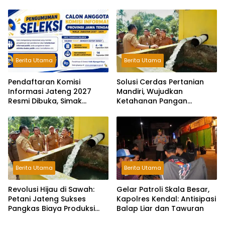
Gelar Tasyakuran dan
Santunan Anak Yatim
Berita Utama
Berita Utama
Pendaftaran Komisi
Solusi Cerdas Pertanian
Informasi Jateng 2027
Mandiri, Wujudkan
Resmi Dibuka, Simak
Ketahanan Pangan
Syaratnya!
Berkelanjutan Gunakan
Pompa Surya.
Berita Utama
Berita Utama
Revolusi Hijau di Sawah:
Gelar Patroli Skala Besar,
Petani Jateng Sukses
Kapolres Kendal: Antisipasi
Pangkas Biaya Produksi
Balap Liar dan Tawuran
Berkat Pompa Surya