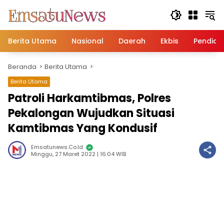
Langsung
ke
konten
Berita Utama
Nasional
Daerah
Ekbis
Pendidi
Beranda
Berita Utama
Berita Utama
Patroli Harkamtibmas, Polres
Pekalongan Wujudkan Situasi
Kamtibmas Yang Kondusif
Emsatunews.co.id
Minggu, 27 Maret 2022 | 16:04 WIB