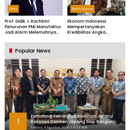
Ekbis
Berita Utama
Prof. Didik J. Rachbini:
Ekonom Indonesia
Penurunan PMI Manufaktur
Mempertanyakan
Jadi Alarm Melemahnya
Kredibilitas Angka
Industri Nasional
Pertumbuhan 5,61%:
Tumbuh Tapi Rapuh
Popular News
Pemalang Kebanjiran Investasi Jumbo!
1
Raksasa Garmen Jepang Siap Bangun
Pabrik dan Serap Ribuan Tenaga Kerja
Selasa, 4 Agustus 2026 | 13:33 WIB