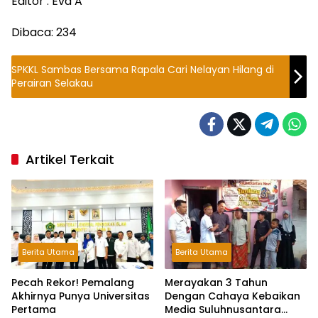
Editor : Eva A
Dibaca:
234
SPKKL Sambas Bersama Rapala Cari Nelayan Hilang di
Perairan Selakau
Artikel Terkait
Berita Utama
Berita Utama
Pecah Rekor! Pemalang
Merayakan 3 Tahun
Akhirnya Punya Universitas
Dengan Cahaya Kebaikan
Pertama
Media Suluhnusantara