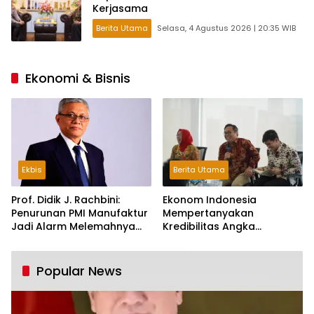
Kerjasama
Berita Utama
Selasa, 4 Agustus 2026 | 20:35 WIB
Ekonomi & Bisnis
Ekbis
Berita Utama
Prof. Didik J. Rachbini:
Ekonom Indonesia
Penurunan PMI Manufaktur
Mempertanyakan
Jadi Alarm Melemahnya
Kredibilitas Angka
Industri Nasional
Pertumbuhan 5,61%:
Tumbuh Tapi Rapuh
Popular News