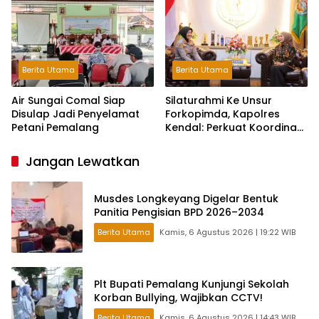
Berita Utama
Berita Utama
Air Sungai Comal Siap
Silaturahmi Ke Unsur
Disulap Jadi Penyelamat
Forkopimda, Kapolres
Petani Pemalang
Kendal: Perkuat Koordinasi
dan Kerjasama
Jangan Lewatkan
Musdes Longkeyang Digelar Bentuk
Panitia Pengisian BPD 2026–2034
Berita Utama
Kamis, 6 Agustus 2026 | 19:22 WIB
Plt Bupati Pemalang Kunjungi Sekolah
Korban Bullying, Wajibkan CCTV!
Berita Utama
Kamis, 6 Agustus 2026 | 14:43 WIB