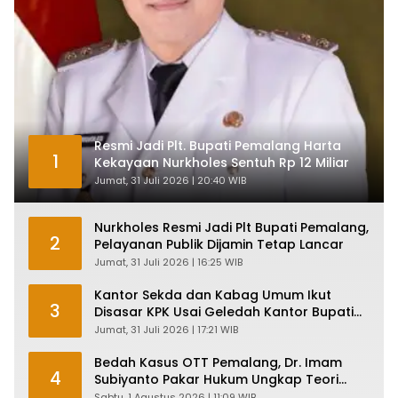
Resmi Jadi Plt. Bupati Pemalang Harta
1
Kekayaan Nurkholes Sentuh Rp 12 Miliar
Jumat, 31 Juli 2026 | 20:40 WIB
Nurkholes Resmi Jadi Plt Bupati Pemalang,
2
Pelayanan Publik Dijamin Tetap Lancar
Jumat, 31 Juli 2026 | 16:25 WIB
Kantor Sekda dan Kabag Umum Ikut
3
Disasar KPK Usai Geledah Kantor Bupati
Pemalang
Jumat, 31 Juli 2026 | 17:21 WIB
Bedah Kasus OTT Pemalang, Dr. Imam
4
Subiyanto Pakar Hukum Ungkap Teori
Penyertaan KPK
Sabtu, 1 Agustus 2026 | 11:09 WIB