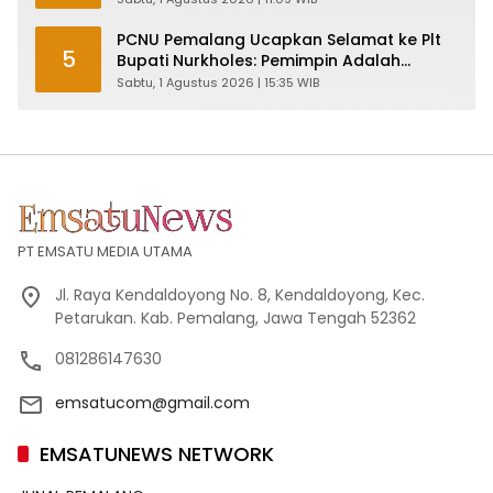
PCNU Pemalang Ucapkan Selamat ke Plt
5
Bupati Nurkholes: Pemimpin Adalah
Pelayan Rakyat!
Sabtu, 1 Agustus 2026 | 15:35 WIB
PT EMSATU MEDIA UTAMA
Jl. Raya Kendaldoyong No. 8, Kendaldoyong, Kec.
Petarukan. Kab. Pemalang, Jawa Tengah 52362
081286147630
emsatucom@gmail.com
EMSATUNEWS NETWORK