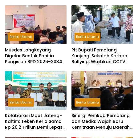
Berita Utama
Berita Utama
Musdes Longkeyang
Plt Bupati Pemalang
Digelar Bentuk Panitia
Kunjungi Sekolah Korban
Pengisian BPD 2026–2034
Bullying, Wajibkan CCTV!
Berita Utama
Berita Utama
Kolaborasi Maut Jateng-
Sinergi Pemkab Pemalang
Kaltim: Teken Kerja Sama
dan Media: Wajah Baru
Rp 20,2 Triliun Demi Lepas
Kemitraan Menuju Daerah
dari Ketergantungan Pusat
Maju