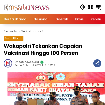
Langsung
ke
konten
Berita Utama
Nasional
Daerah
Ekbis
Pendidi
Beranda
Berita Utama
Berita Utama
Wakapolri Tekankan Capaian
Vaksinasi Hingga 100 Persen
Emsatunews.co.id
Senin, 21 Maret 2022 | 19:16 WIB