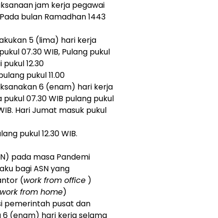
laksanaan jam kerja pegawai
s Pada bulan Ramadhan 1443
lakukan 5 (lima) hari kerja
pukul 07.30 WIB, Pulang pukul
i pukul 12.30
ulang pukul 11.00
ksanakan 6 (enam) hari kerja
 pukul 07.30 WIB pulang pukul
0 WIB. Hari Jumat masuk pukul
lang pukul 12.30 WIB.
 ASN) pada masa Pandemi
laku bagi ASN yang
ntor (
work from office
)
work from home
)
nsi pemerintah pusat dan
u 6 (enam) hari kerja selama