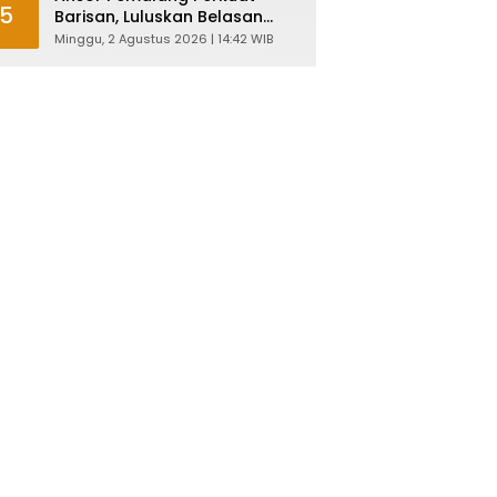
5
Barisan, Luluskan Belasan
Kader Diklatsar
Minggu, 2 Agustus 2026 | 14:42 WIB