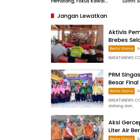
Pemalang, Fokus Kawal
Luthfi:
Lembaga Legislatif
Bangsa
Jangan Lewatkan
Aktivis P
Brebes Sel
Berita Utama
S
EMSATUNEWS.CO.
PRM Singas
Besar Fina
Berita Utama
S
EMSATUNEWS.CO
datang dari…
Aksi Gerce
Liter Air 
Berita Utama
S