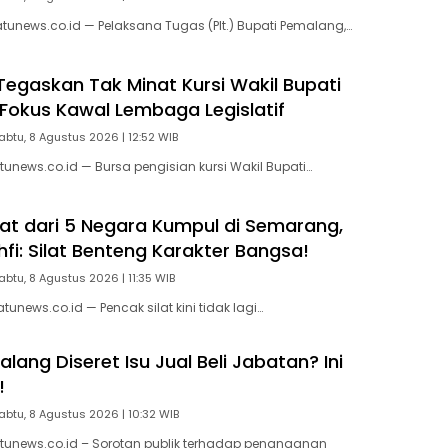
unews.co.id — Pelaksana Tugas (Plt.) Bupati Pemalang,…
 Tegaskan Tak Minat Kursi Wakil Bupati
Fokus Kawal Lembaga Legislatif
abtu, 8 Agustus 2026 | 12:52 WIB
unews.co.id — Bursa pengisian kursi Wakil Bupati…
ilat dari 5 Negara Kumpul di Semarang,
fi: Silat Benteng Karakter Bangsa!
abtu, 8 Agustus 2026 | 11:35 WIB
news.co.id — Pencak silat kini tidak lagi…
ang Diseret Isu Jual Beli Jabatan? Ini
!
abtu, 8 Agustus 2026 | 10:32 WIB
tunews.co.id – Sorotan publik terhadap penanganan