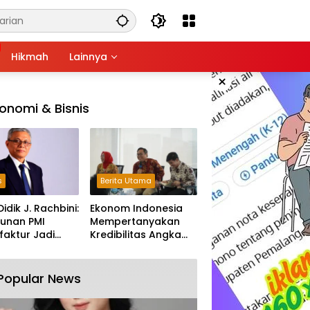
Hikmah
Lainnya
×
onomi & Bisnis
s
Berita Utama
Didik J. Rachbini:
Ekonom Indonesia
unan PMI
Mempertanyakan
aktur Jadi
Kredibilitas Angka
m Melemahnya
Pertumbuhan 5,61%:
tri Nasional
Tumbuh Tapi Rapuh
Popular News