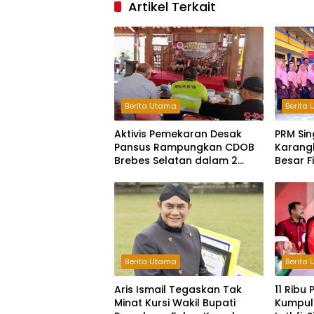
Artikel Terkait
Berita Utama
Berita
Aktivis Pemekaran Desak
PRM Sin
Pansus Rampungkan CDOB
Karangl
Brebes Selatan dalam 2
Besar F
Bulan dan Sampaikan Tritura
Jateng
Berita Utama
Berita
Aris Ismail Tegaskan Tak
11 Ribu
Minat Kursi Wakil Bupati
Kumpul