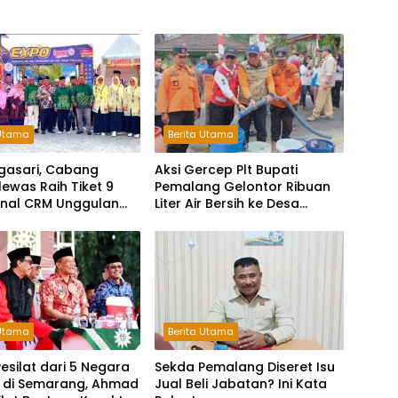
 Utama
Berita Utama
gasari, Cabang
Aksi Gercep Plt Bupati
ewas Raih Tiket 9
Pemalang Gelontor Ribuan
inal CRM Unggulan
Liter Air Bersih ke Desa
 2026
Terdampak Kekeringan
 Utama
Berita Utama
 Pesilat dari 5 Negara
Sekda Pemalang Diseret Isu
 di Semarang, Ahmad
Jual Beli Jabatan? Ini Kata