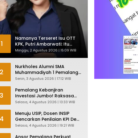
Namanya Terseret Isu OTT
1
KPK, Putri Ambarwati: Itu
Hanya Kesamaan Nama
Minggu, 2 Agustus 2026 | 15:09 WIB
Nurkholes Alumni SMA
2
Muhammadiyah 1 Pemalang
Angkatan 1986 Resmi
Senin, 3 Agustus 2026 | 17:12 WIB
Menjabat Plt Bupati, Inilah
Pesan Ketua Asmam 86
Pemalang Kebanjiran
3
Investasi Jumbo! Raksasa
Garmen Jepang Siap Bangun
Selasa, 4 Agustus 2026 | 13:33 WIB
Pabrik dan Serap Ribuan
Tenaga Kerja
Menuju USIP, Dosen INSIP
4
Gencarkan Penilaian KPI Demi
Mutu Akademik
Selasa, 4 Agustus 2026 | 19:21 WIB
Ansor Pemalang Perkuat