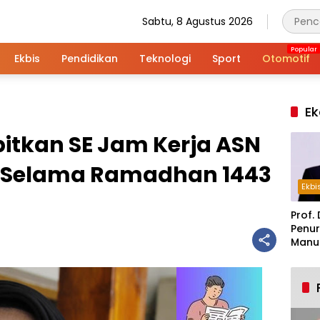
Sabtu, 8 Agustus 2026
Ekbis
Pendidikan
Teknologi
Sport
Otomotif
Ek
bitkan SE Jam Kerja ASN
s Selama Ramadhan 1443
Ekbi
Prof. 
Penur
Manuf
Alar
Indus