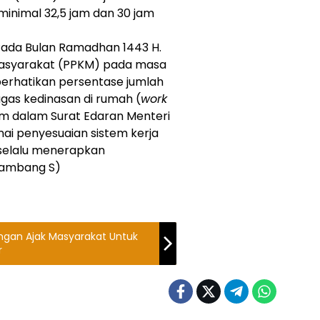
inimal 32,5 jam dan 30 jam
Pada Bulan Ramadhan 1443 H.
asyarakat (PPKM) pada masa
erhatikan persentase jumlah
ugas kedinasan di rumah (
work
m dalam Surat Edaran Menteri
i penyesuaian sistem kerja
selalu menerapkan
Bambang S)
ngan Ajak Masyarakat Untuk
r