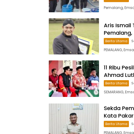
Pemalang, Emsat
Aris Ismail
Pemalang, 
Berita Utama
S
PEMALANG, Emsat
11 Ribu Pes
Ahmad Luth
Berita Utama
S
SEMARANG, Emsatu
Sekda Pemal
Kata Pakar
Berita Utama
S
PEMALANG, Emsa