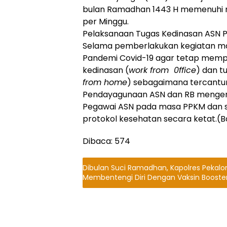
bulan Ramadhan 1443 H memenuhi m
per Minggu.
Pelaksanaan Tugas Kedinasan ASN 
Selama pemberlakukan kegiatan m
Pandemi Covid-19 agar tetap memp
kedinasan (
work from 0ffice
) dan t
from home
) sebagaimana tercantu
Pendayagunaan ASN dan RB mengena
Pegawai ASN pada masa PPKM dan 
protokol kesehatan secara ketat.(
Dibaca:
574
Dibulan Suci Ramadhan, Kapolres Pekalo
Membentengi Diri Dengan Vaksin Booste