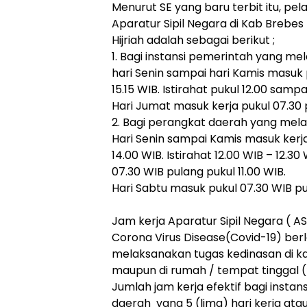
Menurut SE yang baru terbit itu, pe
Aparatur Sipil Negara di Kab Brebe
Hijriah adalah sebagai berikut ;
1. Bagi instansi pemerintah yang me
hari Senin sampai hari Kamis masuk 
15.15 WIB. Istirahat pukul 12.00 sampa
Hari Jumat masuk kerja pukul 07.30 p
2. Bagi perangkat daerah yang mela
Hari Senin sampai Kamis masuk kerja
14.00 WIB. Istirahat 12.00 WIB – 12.3
07.30 WIB pulang pukul 11.00 WIB.
Hari Sabtu masuk pukul 07.30 WIB pu
Jam kerja Aparatur Sipil Negara (
Corona Virus Disease(Covid-19) ber
melaksanakan tugas kedinasan di ka
maupun di rumah / tempat tinggal (
Jumlah jam kerja efektif bagi insta
daerah yang 5 (lima) hari kerja ata