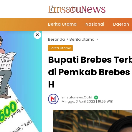
Langsung
ke
konten
Berita Utama
Nasional
Daerah
×
Beranda
Berita Utama
Berita Utama
Bupati Brebes Ter
di Pemkab Brebe
H
Emsatunews.co.id
Minggu, 3 April 2022 | 18:55 WIB