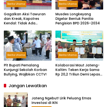
Berita Utama
Berita Utama
Gagalkan Aksi Tawuran
Musdes Longkeyang
dan Kreak, Kapolres
Digelar Bentuk Panitia
Kendal: Tidak Ada
Pengisian BPD 2026–2034
Toleransi dan Ruang Bagi
Pelaku Kejahatan Jalanan
Berita Utama
Berita Utama
Plt Bupati Pemalang
Kolaborasi Maut Jateng-
Kunjungi Sekolah Korban
Kaltim: Teken Kerja Sama
Bullying, Wajibkan CCTV!
Rp 20,2 Triliun Demi Lepas
dari Ketergantungan Pusat
Jangan Lewatkan
Jateng Ngebut! Lirik Peluang Emas
Investasi di IKN