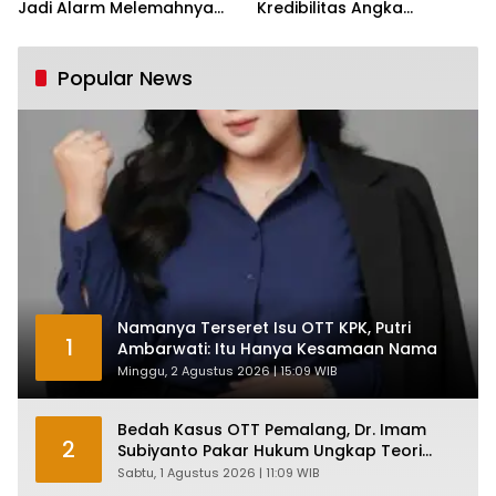
Jadi Alarm Melemahnya
Kredibilitas Angka
Industri Nasional
Pertumbuhan 5,61%:
Tumbuh Tapi Rapuh
Popular News
Namanya Terseret Isu OTT KPK, Putri
1
Ambarwati: Itu Hanya Kesamaan Nama
Minggu, 2 Agustus 2026 | 15:09 WIB
Bedah Kasus OTT Pemalang, Dr. Imam
2
Subiyanto Pakar Hukum Ungkap Teori
Penyertaan KPK
Sabtu, 1 Agustus 2026 | 11:09 WIB