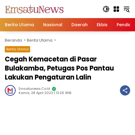
Langsung
ke
konten
Berita Utama
Nasional
Daerah
Ekbis
Pendidi
Beranda
Berita Utama
Berita Utama
Cegah Kemacetan di Pasar
Bulakamba, Petugas Pos Pantau
Lakukan Pengaturan Lalin
Emsatunews.co.id
Kamis, 28 April 2022 | 13:26 WIB