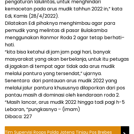
pengaturan lalulintas, untuk menghindari
kemacetan pada arus mudik tahhun 2022 in,” kata
Edi, Kamis (28/4/2022).
Dilatakan Edi pihaknya menghimbau agar para
pemudik yang melintas di pasar Bulakamba
menggunakan Ranmor Roda 2 agar tetap berhati–
hati.
“kita bisa ketahui di jam jam pagi hari, banyak
masyarakat yang akan berbelanja, untuk itu petugas
di jagakan di tempat agar tidak ada arus mudik
melalui pantura yang tersendat,” ujarnya.
Senentara dari pantauan arus mudik 2022 yang
melalui jalur pantura khususnya dilaporkan dari pos
pantau masih di dominasi oleh kendaraan roda 2.
“Masih lancar, arus mudik 2022 hingga tadi pagi h-5
Lebaran, “pungkasnya – (imam)
Dibaca:
227
Tim Supervisi Roops Polda Jateng Tinjau Pos Brebes