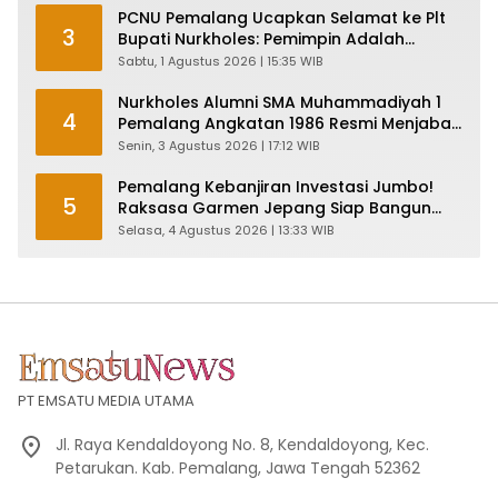
PCNU Pemalang Ucapkan Selamat ke Plt
3
Bupati Nurkholes: Pemimpin Adalah
Pelayan Rakyat!
Sabtu, 1 Agustus 2026 | 15:35 WIB
Nurkholes Alumni SMA Muhammadiyah 1
4
Pemalang Angkatan 1986 Resmi Menjabat
Plt Bupati, Inilah Pesan Ketua Asmam 86
Senin, 3 Agustus 2026 | 17:12 WIB
Pemalang Kebanjiran Investasi Jumbo!
5
Raksasa Garmen Jepang Siap Bangun
Pabrik dan Serap Ribuan Tenaga Kerja
Selasa, 4 Agustus 2026 | 13:33 WIB
PT EMSATU MEDIA UTAMA
Jl. Raya Kendaldoyong No. 8, Kendaldoyong, Kec.
Petarukan. Kab. Pemalang, Jawa Tengah 52362