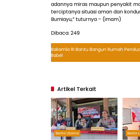
adannya miras maupun penyakit ma
terciptanya situasi aman dan kondus
Bumiayu,” tuturnya – (imam)
Dibaca:
249
Bakamla RI Bantu Bangun Rumah Pendudu
Babel
Artikel Terkait
Berita Utama
Berita