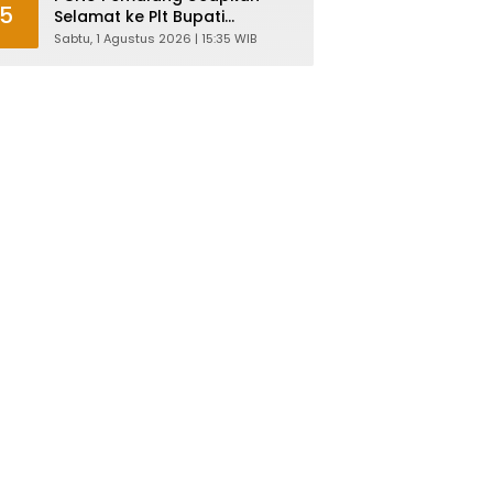
5
Selamat ke Plt Bupati
Nurkholes: Pemimpin Adalah
Sabtu, 1 Agustus 2026 | 15:35 WIB
Pelayan Rakyat!