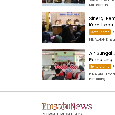
SAMARINDA, Ems
Kalimantan…
Sinergi Pe
Kemitraan 
Berita Utama
K
PEMALANG, Emsa
Air Sungai
Pemalang
Berita Utama
R
PEMALANG, Emsa
Pemalang,…
PT EMSATU MEDIA UTAMA