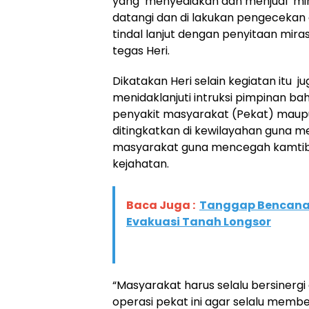
yang menyediakan dan menjual mir
datangi dan di lakukan pengecekan 
tindal lanjut dengan penyitaan miras
tegas Heri.
Dikatakan Heri selain kegiatan itu j
menidaklanjuti intruksi pimpinan ba
penyakit masyarakat (Pekat) maupu
ditingkatkan di kewilayahan guna 
masyarakat guna mencegah kamtibm
kejahatan.
Baca Juga :
Tanggap Bencana,
Evakuasi Tanah Longsor
“Masyarakat harus selalu bersinergi
operasi pekat ini agar selalu membe