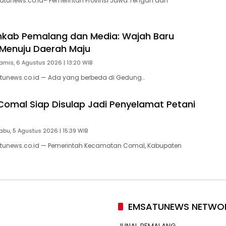
atunews.co.id– Pemerintah Provinsi Jawa Tengah dan
mkab Pemalang dan Media: Wajah Baru
Menuju Daerah Maju
amis, 6 Agustus 2026 | 13:20 WIB
tunews.co.id — Ada yang berbeda di Gedung…
 Comal Siap Disulap Jadi Penyelamat Petani
abu, 5 Agustus 2026 | 15:39 WIB
tunews.co.id — Pemerintah Kecamatan Comal, Kabupaten
EMSATUNEWS NETWO
JUNAL PEMALANG