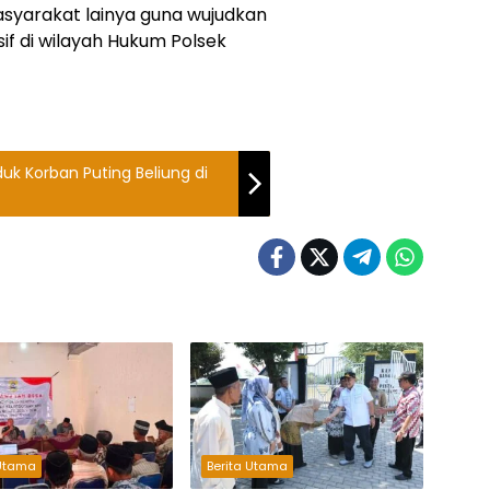
syarakat lainya guna wujudkan
if di wilayah Hukum Polsek
k Korban Puting Beliung di
 Utama
Berita Utama