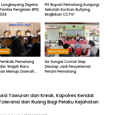
 Longkeyang Digelar
Plt Bupati Pemalang Kunjungi
Panitia Pengisian BPD
Sekolah Korban Bullying,
034
Wajibkan CCTV!
 Utama
Berita Utama
i Pemkab Pemalang
Air Sungai Comal Siap
dia: Wajah Baru
Disulap Jadi Penyelamat
aan Menuju Daerah
Petani Pemalang
ksi Tawuran dan Kreak, Kapolres Kendal:
Toleransi dan Ruang Bagi Pelaku Kejahatan