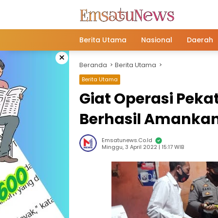
Langsung
ke
konten
Berita Utama
Nasional
Daerah
×
Beranda
Berita Utama
Berita Utama
Giat Operasi Peka
Berhasil Amankan
Emsatunews.co.id
Minggu, 3 April 2022 | 15:17 WIB