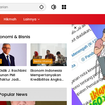
Hikmah
Lainnya
×
onomi & Bisnis
s
Berita Utama
Didik J. Rachbini:
Ekonom Indonesia
unan PMI
Mempertanyakan
aktur Jadi
Kredibilitas Angka
m Melemahnya
Pertumbuhan 5,61%:
tri Nasional
Tumbuh Tapi Rapuh
Popular News