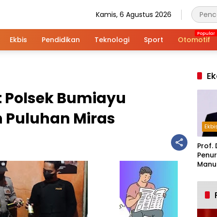
Kamis, 6 Agustus 2026
Ekbis
Pendidikan
Teknologi
Sport
Otomotif
Ek
t Polsek Bumiayu
 Puluhan Miras
Ekbi
Prof. 
Penur
Manuf
Alar
Indus