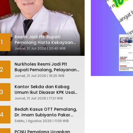
Resmi Jadi Plt. Bupati
1
Pemalang Harta Kekayaan
Nurkholes Sentuh Rp 12 Miliar
Jumat, 31 Juli 2026 | 20:40 WIB
Nurkholes Resmi Jadi Plt
2
Bupati Pemalang, Pelayanan
Publik Dijamin Tetap Lancar
Jumat, 31 Juli 2026 | 16:25 WIB
Kantor Sekda dan Kabag
3
Umum Ikut Disasar KPK Usai
Geledah Kantor Bupati
Jumat, 31 Juli 2026 | 17:21 WIB
Pemalang
Bedah Kasus OTT Pemalang,
4
Dr. Imam Subiyanto Pakar
Hukum Ungkap Teori
Sabtu, 1 Agustus 2026 | 11:09 WIB
Penyertaan KPK
PCNU Pemalang Ucapkan