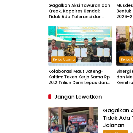
Gagalkan Aksi Tawuran dan
Musdes
Kreak, Kapolres Kendal:
Bentuk 
Tidak Ada Toleransi dan
2026–2
Ruang Bagi Pelaku
Kejahatan Jalanan
Berita Utama
Berita
Kolaborasi Maut Jateng-
Sinerg
Kaltim: Teken Kerja Sama Rp
dan Me
20,2 Triliun Demi Lepas dari
Kemitr
Ketergantungan Pusat
Maju
Jangan Lewatkan
Gagalkan A
Tidak Ada 
Jalanan