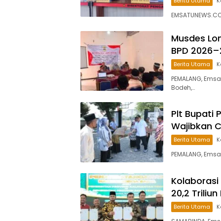
Berita Utama
K
EMSATUNEWS.CO.I
Musdes Lon
BPD 2026–
Berita Utama
K
PEMALANG, Emsa
Bodeh,…
Plt Bupati 
Wajibkan 
Berita Utama
K
PEMALANG, Emsa
Kolaborasi
20,2 Trili
Berita Utama
K