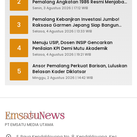
2
Pemalang Angkatan 1986 Resmi Menjabat
Plt Bupati, Inilah Pesan Ketua Asmam 86
Senin, 3 Agustus 2026 | 17:12 WIB
Pemalang Kebanjiran Investasi Jumbo!
3
Raksasa Garmen Jepang Siap Bangun
Pabrik dan Serap Ribuan Tenaga Kerja
Selasa, 4 Agustus 2026 | 13:33 WIB
Menuju USIP, Dosen INSIP Gencarkan
4
Penilaian KPI Demi Mutu Akademik
Selasa, 4 Agustus 2026 | 19:21 WIB
Ansor Pemalang Perkuat Barisan, Luluskan
5
Belasan Kader Diklatsar
Minggu, 2 Agustus 2026 | 14:42 WIB
PT EMSATU MEDIA UTAMA
Jl. Raya Kendaldoyong No. 8, Kendaldoyong, Kec.