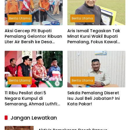
Berita Utama
Berita Utama
Aksi Gercep Plt Bupati
Aris Ismail Tegaskan Tak
Pemalang Gelontor Ribuan
Minat Kursi Wakil Bupati
Liter Air Bersih ke Desa
Pemalang, Fokus Kawal
Terdampak Kekeringan
Lembaga Legislatif
Berita Utama
Berita Utama
11 Ribu Pesilat dari 5
Sekda Pemalang Diseret
Negara Kumpul di
Isu Jual Beli Jabatan? Ini
Semarang, Ahmad Luthfi:
Kata Pakar!
Silat Benteng Karakter
Bangsa!
Jangan Lewatkan