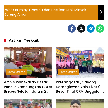
Polsek Bumiayu Pantau dan Pastikan Stok Minyak
Goreng Aman
Artikel Terkait
Berita Utama
Berita Utama
Aktivis Pemekaran Desak
PRM Singasari, Cabang
Pansus Rampungkan CDOB
Karanglewas Raih Tiket 9
Brebes Selatan dalam 2
Besar Final CRM Unggulan
Bulan dan Sampaikan
Jateng 2026
Tritura