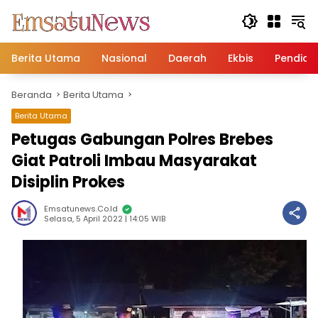
Langsung
ke
konten
Berita Utama
Nasional
Daerah
Ekbis
Pendidi
Beranda
Berita Utama
Berita Utama
Petugas Gabungan Polres Brebes
Giat Patroli Imbau Masyarakat
Disiplin Prokes
Emsatunews.co.id
Selasa, 5 April 2022 | 14:05 WIB