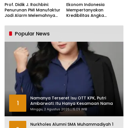
Prof. Didik J. Rachbini:
Ekonom Indonesia
Penurunan PMI Manufaktur
Mempertanyakan
Jadi Alarm Melemahnya
Kredibilitas Angka
Industri Nasional
Pertumbuhan 5,61%:
Tumbuh Tapi Rapuh
Popular News
Namanya Terseret Isu OTT KPK, Putri
1
Ambarwati: Itu Hanya Kesamaan Nama
Minggu, 2 Agustus 2026 | 15:09 WIB
Nurkholes Alumni SMA Muhammadiyah 1