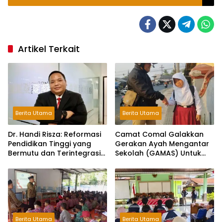
Tertib dan Kondusif
Artikel Terkait
Berita Utama
Berita Utama
Dr. Handi Risza: Reformasi
Camat Comal Galakkan
Pendidikan Tinggi yang
Gerakan Ayah Mengantar
Bermutu dan Terintegrasi
Sekolah (GAMAS) Untuk
Menuju Indonesia Emas
Membangun Karakter
2045
Anak dan Ketahanan
Keluarga di Pemalang
Berita Utama
Berita Utama