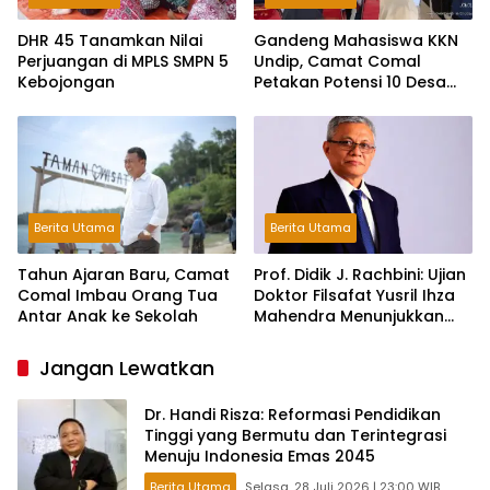
DHR 45 Tanamkan Nilai
Gandeng Mahasiswa KKN
Perjuangan di MPLS SMPN 5
Undip, Camat Comal
Kebojongan
Petakan Potensi 10 Desa
Menuju “Comal HEBAT”
Berita Utama
Berita Utama
Tahun Ajaran Baru, Camat
Prof. Didik J. Rachbini: Ujian
Comal Imbau Orang Tua
Doktor Filsafat Yusril Ihza
Antar Anak ke Sekolah
Mahendra Menunjukkan
Pentingnya Tradisi
Intelektual dalam Politik
Jangan Lewatkan
Dr. Handi Risza: Reformasi Pendidikan
Tinggi yang Bermutu dan Terintegrasi
Menuju Indonesia Emas 2045
Berita Utama
Selasa, 28 Juli 2026 | 23:00 WIB