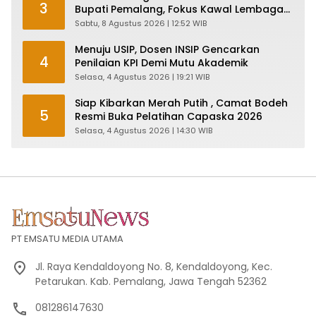
3
Bupati Pemalang, Fokus Kawal Lembaga
Legislatif
Sabtu, 8 Agustus 2026 | 12:52 WIB
Menuju USIP, Dosen INSIP Gencarkan
4
Penilaian KPI Demi Mutu Akademik
Selasa, 4 Agustus 2026 | 19:21 WIB
Siap Kibarkan Merah Putih , Camat Bodeh
5
Resmi Buka Pelatihan Capaska 2026
Selasa, 4 Agustus 2026 | 14:30 WIB
PT EMSATU MEDIA UTAMA
Jl. Raya Kendaldoyong No. 8, Kendaldoyong, Kec.
Petarukan. Kab. Pemalang, Jawa Tengah 52362
081286147630