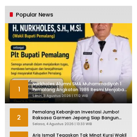
Industri Nasional
Pertumbuhan 5,61%:
Tumbuh Tapi Rapuh
Popular News
Nurkholes Alumni SMA Muhammadiyah 1
1
Pemalang Angkatan 1986 Resmi Menjabat
Plt Bupati, Inilah Pesan Ketua Asmam 86
Senin, 3 Agustus 2026 | 17:12 WIB
Pemalang Kebanjiran Investasi Jumbo!
2
Raksasa Garmen Jepang Siap Bangun
Pabrik dan Serap Ribuan Tenaga Kerja
Selasa, 4 Agustus 2026 | 13:33 WIB
Aris Ismail Tegaskan Tak Minat Kursi Wakil