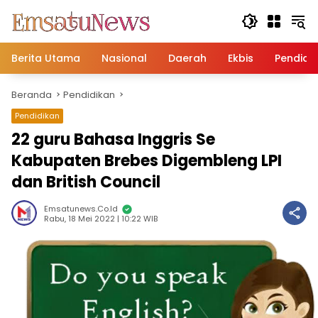
Langsung
ke
konten
Berita Utama
Nasional
Daerah
Ekbis
Pendidi
Beranda
Pendidikan
Pendidikan
22 guru Bahasa Inggris Se
Kabupaten Brebes Digembleng LPI
dan British Council
Emsatunews.co.id
Rabu, 18 Mei 2022 | 10:22 WIB