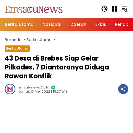
Langsung
ke
konten
Berita Utama
Nasional
Daerah
Ekbis
Pendidi
Beranda
Berita Utama
Berita Utama
43 Desa di Brebes Siap Gelar
Pilkades, 7 Diantaranya Diduga
Rawan Konflik
Emsatunews.co.id
Jumat, 13 Mei 2022 | 18:27 WIB