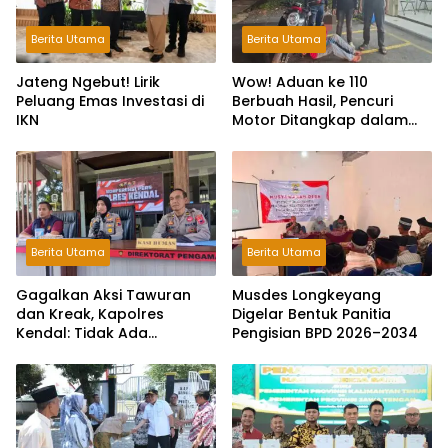
Berita Utama
Berita Utama
Jateng Ngebut! Lirik
Wow! Aduan ke 110
Peluang Emas Investasi di
Berbuah Hasil, Pencuri
IKN
Motor Ditangkap dalam
Hitungan Jam
Berita Utama
Berita Utama
Gagalkan Aksi Tawuran
Musdes Longkeyang
dan Kreak, Kapolres
Digelar Bentuk Panitia
Kendal: Tidak Ada
Pengisian BPD 2026–2034
Toleransi dan Ruang Bagi
Pelaku Kejahatan Jalanan