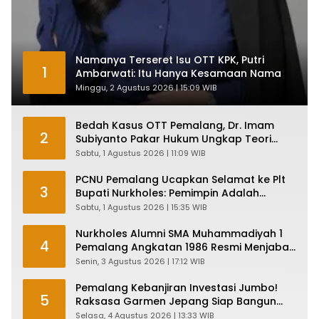
Namanya Terseret Isu OTT KPK, Putri
1
Ambarwati: Itu Hanya Kesamaan Nama
Minggu, 2 Agustus 2026 | 15:09 WIB
Bedah Kasus OTT Pemalang, Dr. Imam
2
Subiyanto Pakar Hukum Ungkap Teori
Penyertaan KPK
Sabtu, 1 Agustus 2026 | 11:09 WIB
PCNU Pemalang Ucapkan Selamat ke Plt
3
Bupati Nurkholes: Pemimpin Adalah
Pelayan Rakyat!
Sabtu, 1 Agustus 2026 | 15:35 WIB
Nurkholes Alumni SMA Muhammadiyah 1
4
Pemalang Angkatan 1986 Resmi Menjabat
Plt Bupati, Inilah Pesan Ketua Asmam 86
Senin, 3 Agustus 2026 | 17:12 WIB
Pemalang Kebanjiran Investasi Jumbo!
5
Raksasa Garmen Jepang Siap Bangun
Pabrik dan Serap Ribuan Tenaga Kerja
Selasa, 4 Agustus 2026 | 13:33 WIB