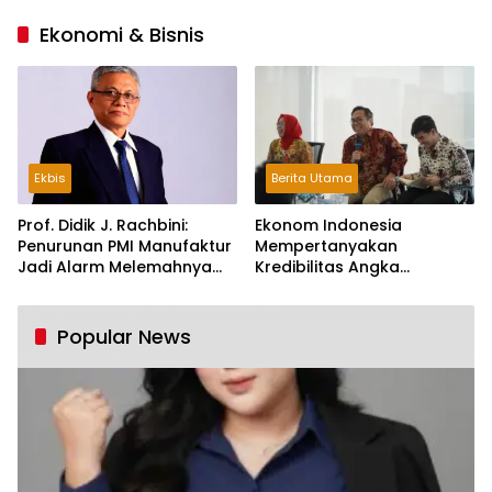
Ekonomi & Bisnis
Ekbis
Berita Utama
Prof. Didik J. Rachbini:
Ekonom Indonesia
Penurunan PMI Manufaktur
Mempertanyakan
Jadi Alarm Melemahnya
Kredibilitas Angka
Industri Nasional
Pertumbuhan 5,61%:
Tumbuh Tapi Rapuh
Popular News