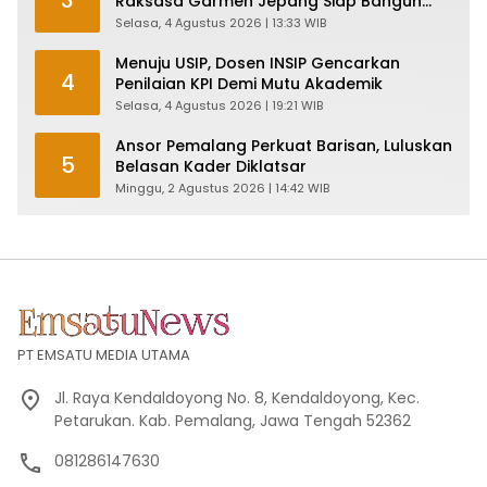
3
Raksasa Garmen Jepang Siap Bangun
Pabrik dan Serap Ribuan Tenaga Kerja
Selasa, 4 Agustus 2026 | 13:33 WIB
Menuju USIP, Dosen INSIP Gencarkan
4
Penilaian KPI Demi Mutu Akademik
Selasa, 4 Agustus 2026 | 19:21 WIB
Ansor Pemalang Perkuat Barisan, Luluskan
5
Belasan Kader Diklatsar
Minggu, 2 Agustus 2026 | 14:42 WIB
PT EMSATU MEDIA UTAMA
Jl. Raya Kendaldoyong No. 8, Kendaldoyong, Kec.
Petarukan. Kab. Pemalang, Jawa Tengah 52362
081286147630