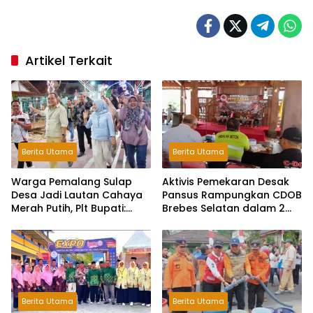
Artikel Terkait
Berita Utama
Berita Utama
Warga Pemalang Sulap
Aktivis Pemekaran Desak
Desa Jadi Lautan Cahaya
Pansus Rampungkan CDOB
Merah Putih, Plt Bupati:
Brebes Selatan dalam 2
Kreativitas Luar Biasa!
Bulan dan Sampaikan
Tritura
Berita Utama
Berita Utama