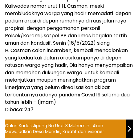
Kaliwadas nomor urut 1 H. Casman, meski
membludaknya warga yang hadir memadati depan
podium orasi di depan rumahnya di ruas jalan raya
propinsi dengan pengamanan personil
Polsek/Koramil, satpol PP dan limas berjalan tertib
aman dan kondusif, Senin (16/5/2022) siang.
H. Casman calon incamben, kembali mencalonkan
yang kedua kali dalam orasi kampanye di depan
ratusan warga yang hadir, Dia hanya menyampaikan
dan memohon dukungan warga untuk kembali
melanjutkan maupun meningkatkan program
kinerjanya yang belum direalisasikan akibat
terbenturnya adanya pandemi Covid 19 selama dua
tahun lebih – (imam)
Dibaca:
247
Calon Kades Jipang No Urut 3 Muhemin : Akan
Mewujudkan Desa Mandiri, Kreatif dan Visioner