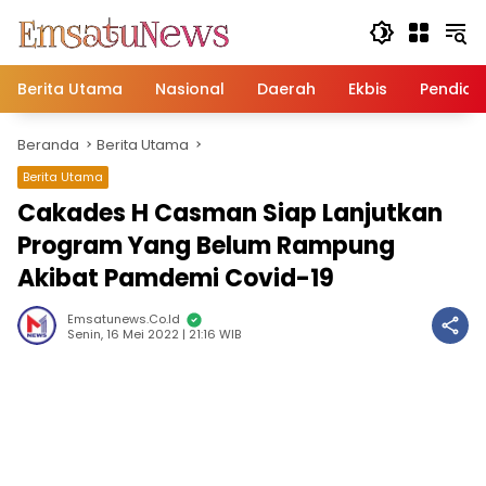
Langsung
ke
konten
Berita Utama
Nasional
Daerah
Ekbis
Pendidi
Beranda
Berita Utama
Berita Utama
Cakades H Casman Siap Lanjutkan
Program Yang Belum Rampung
Akibat Pamdemi Covid-19
Emsatunews.co.id
Senin, 16 Mei 2022 | 21:16 WIB