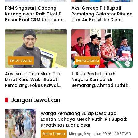
PRM Singasari, Cabang
Aksi Gercep Plt Bupati
Karanglewas Raih Tiket 9
Pemalang Gelontor Ribuan
Besar Final CRM Unggulan
Liter Air Bersih ke Desa
Jateng 2026
Terdampak Kekeringan
Berita Utama
Berita Utama
Aris Ismail Tegaskan Tak
11 Ribu Pesilat dari 5
Minat Kursi Wakil Bupati
Negara Kumpul di
Pemalang, Fokus Kawal
Semarang, Ahmad Luthfi:
Lembaga Legislatif
Silat Benteng Karakter
Bangsa!
Jangan Lewatkan
Warga Pemalang Sulap Desa Jadi
Lautan Cahaya Merah Putih, Plt Bupati:
Kreativitas Luar Biasa!
Berita Utama
Minggu, 9 Agustus 2026 | 09:57 WIB