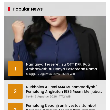
Tumbuh Tapi Rapuh
Popular News
Namanya Terseret Isu OTT KPK, Putri
1
Ambarwati: Itu Hanya Kesamaan Nama
Minggu, 2 Agustus 2026 | 15:09 WIB
Nurkholes Alumni SMA Muhammadiyah 1
2
Pemalang Angkatan 1986 Resmi Menjabat
Plt Bupati, Inilah Pesan Ketua Asmam 86
Senin, 3 Agustus 2026 | 17:12 WIB
Pemalang Kebanjiran Investasi Jumbo!