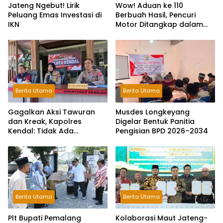
Jateng Ngebut! Lirik
Wow! Aduan ke 110
Peluang Emas Investasi di
Berbuah Hasil, Pencuri
IKN
Motor Ditangkap dalam
Hitungan Jam
Berita Utama
Berita Utama
Gagalkan Aksi Tawuran
Musdes Longkeyang
dan Kreak, Kapolres
Digelar Bentuk Panitia
Kendal: Tidak Ada
Pengisian BPD 2026–2034
Toleransi dan Ruang Bagi
Pelaku Kejahatan Jalanan
Berita Utama
Berita Utama
Plt Bupati Pemalang
Kolaborasi Maut Jateng-