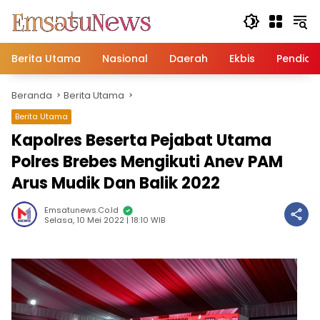
Langsung
ke
konten
Berita Utama
Nasional
Daerah
Ekbis
Pendidi
Beranda
Berita Utama
Berita Utama
Kapolres Beserta Pejabat Utama
Polres Brebes Mengikuti Anev PAM
Arus Mudik Dan Balik 2022
Emsatunews.co.id
Selasa, 10 Mei 2022 | 18:10 WIB