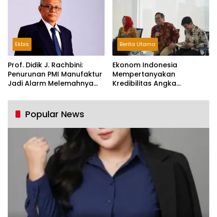
Ekbis
Berita Utama
Prof. Didik J. Rachbini:
Ekonom Indonesia
Penurunan PMI Manufaktur
Mempertanyakan
Jadi Alarm Melemahnya
Kredibilitas Angka
Industri Nasional
Pertumbuhan 5,61%:
Tumbuh Tapi Rapuh
Popular News