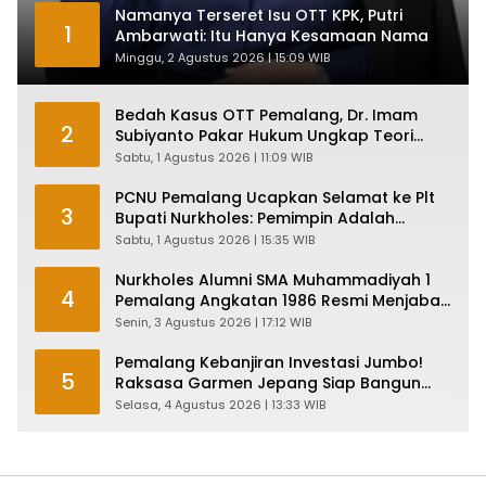
Namanya Terseret Isu OTT KPK, Putri
1
Ambarwati: Itu Hanya Kesamaan Nama
Minggu, 2 Agustus 2026 | 15:09 WIB
Bedah Kasus OTT Pemalang, Dr. Imam
2
Subiyanto Pakar Hukum Ungkap Teori
Penyertaan KPK
Sabtu, 1 Agustus 2026 | 11:09 WIB
PCNU Pemalang Ucapkan Selamat ke Plt
3
Bupati Nurkholes: Pemimpin Adalah
Pelayan Rakyat!
Sabtu, 1 Agustus 2026 | 15:35 WIB
Nurkholes Alumni SMA Muhammadiyah 1
4
Pemalang Angkatan 1986 Resmi Menjabat
Plt Bupati, Inilah Pesan Ketua Asmam 86
Senin, 3 Agustus 2026 | 17:12 WIB
Pemalang Kebanjiran Investasi Jumbo!
5
Raksasa Garmen Jepang Siap Bangun
Pabrik dan Serap Ribuan Tenaga Kerja
Selasa, 4 Agustus 2026 | 13:33 WIB