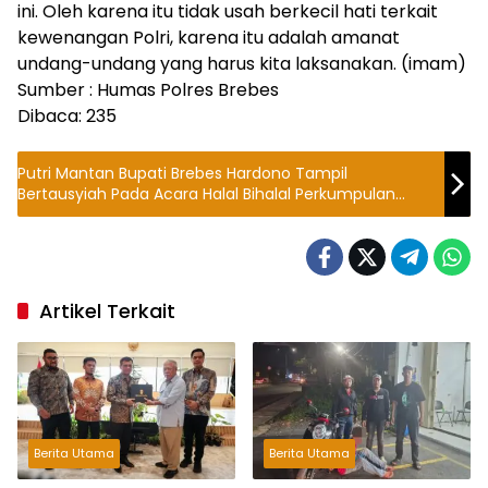
ini. Oleh karena itu tidak usah berkecil hati terkait
kewenangan Polri, karena itu adalah amanat
undang-undang yang harus kita laksanakan. (imam)
Sumber : Humas Polres Brebes
Dibaca:
235
Putri Mantan Bupati Brebes Hardono Tampil
Bertausyiah Pada Acara Halal Bihalal Perkumpulan
Sekar Tantri
Artikel Terkait
Berita Utama
Berita Utama