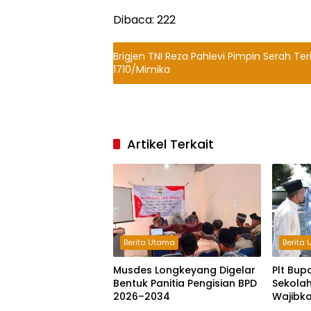
Dibaca:
222
Brigjen TNI Reza Pahlevi Pimpin Serah 
1710/Mimika
Artikel Terkait
Berita Utama
Berita
Musdes Longkeyang Digelar
Plt Bup
Bentuk Panitia Pengisian BPD
Sekolah
2026–2034
Wajibk