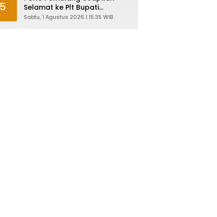
5
Selamat ke Plt Bupati
Nurkholes: Pemimpin Adalah
Sabtu, 1 Agustus 2026 | 15:35 WIB
Pelayan Rakyat!