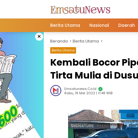
Langsung
ke
konten
Berita Utama
Nasional
Daerah
×
Beranda
Berita Utama
Berita Utama
Kembali Bocor Pip
Tirta Mulia di Dus
Emsatunews.co.id
Rabu, 18 Mei 2022 | 11:48 WIB