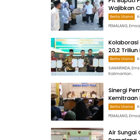
Plt Bupati 
Wajibkan 
Berita Utama
K
PEMALANG, Emsa
Kolaborasi
20,2 Trili
Berita Utama
K
SAMARINDA, Ems
Kalimantan…
Sinergi Pe
Kemitraan 
Berita Utama
K
PEMALANG, Emsa
Air Sungai