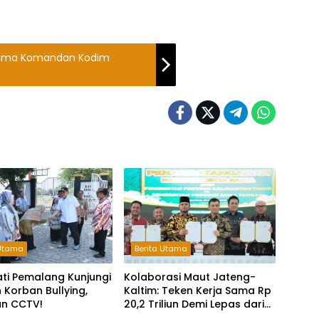
Terima Komandan Kodim
 Utama
Berita Utama
ati Pemalang Kunjungi
Kolaborasi Maut Jateng-
 Korban Bullying,
Kaltim: Teken Kerja Sama Rp
an CCTV!
20,2 Triliun Demi Lepas dari
Ketergantungan Pusat