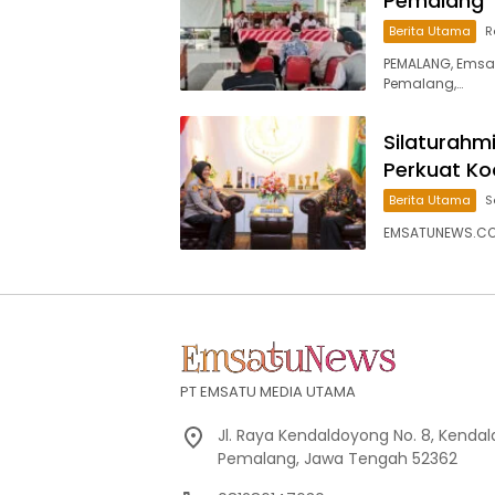
Pemalang
Berita Utama
R
PEMALANG, Emsa
Pemalang,…
Silaturahm
Perkuat Ko
Berita Utama
S
EMSATUNEWS.CO.
PT EMSATU MEDIA UTAMA
Jl. Raya Kendaldoyong No. 8, Kendal
Pemalang, Jawa Tengah 52362