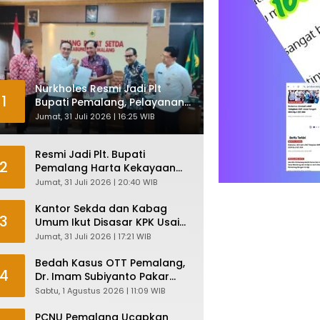
Nurkholes Resmi Jadi Plt
1
Bupati Pemalang, Pelayanan
Publik Dijamin Tetap Lancar
Jumat, 31 Juli 2026 | 16:25 WIB
Resmi Jadi Plt. Bupati
2
Pemalang Harta Kekayaan
Nurkholes Sentuh Rp 12 Miliar
Jumat, 31 Juli 2026 | 20:40 WIB
Kantor Sekda dan Kabag
3
Umum Ikut Disasar KPK Usai
Geledah Kantor Bupati
Jumat, 31 Juli 2026 | 17:21 WIB
Pemalang
Bedah Kasus OTT Pemalang,
4
Dr. Imam Subiyanto Pakar
Hukum Ungkap Teori
Sabtu, 1 Agustus 2026 | 11:09 WIB
Penyertaan KPK
PCNU Pemalang Ucapkan