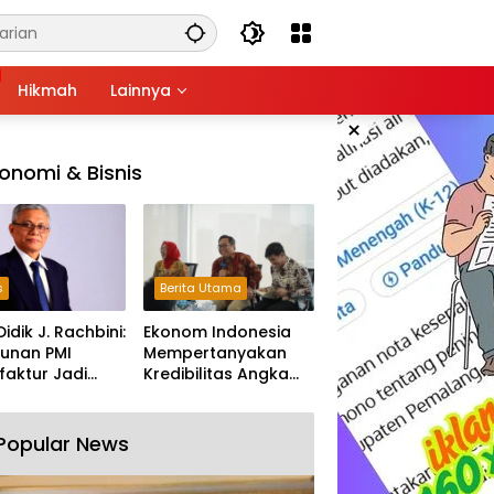
Hikmah
Lainnya
×
onomi & Bisnis
s
Berita Utama
Didik J. Rachbini:
Ekonom Indonesia
unan PMI
Mempertanyakan
aktur Jadi
Kredibilitas Angka
m Melemahnya
Pertumbuhan 5,61%:
tri Nasional
Tumbuh Tapi Rapuh
Popular News