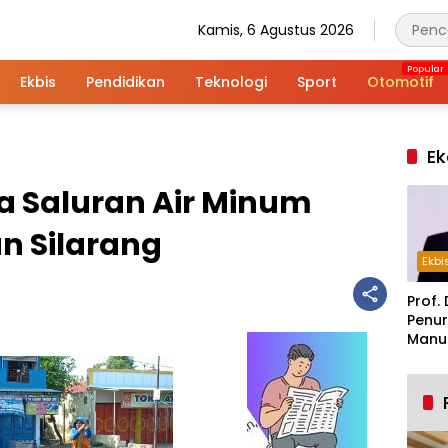
Kamis, 6 Agustus 2026
Ekbis
Pendidikan
Teknologi
Sport
Otomotif
Ek
a Saluran Air Minum
un Silarang
Ekbi
Prof. 
Penur
Manuf
Alar
Indus