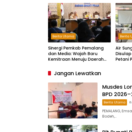
Berita Utama
Berita
Sinergi Pemkab Pemalang
Air Sun
dan Media: Wajah Baru
Disulap
Kemitraan Menuju Daerah
Petani
Maju
Jangan Lewatkan
Musdes Lon
BPD 2026–
Berita Utama
K
PEMALANG, Emsa
Bodeh,…