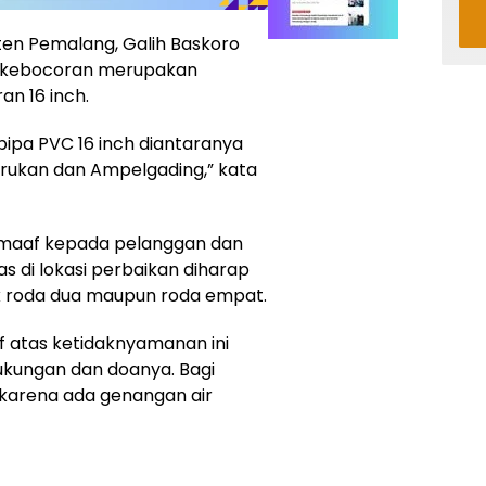
en Pemalang, Galih Baskoro
 kebocoran merupakan
an 16 inch.
ipa PVC 16 inch diantaranya
tarukan dan Ampelgading,” kata
maaf kepada pelanggan dan
s di lokasi perbaikan diharap
ik roda dua maupun roda empat.
atas ketidaknyamanan ini
kungan dan doanya. Bagi
i karena ada genangan air