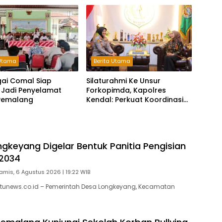
 Utama
Berita Utama
gai Comal Siap
Silaturahmi Ke Unsur
 Jadi Penyelamat
Forkopimda, Kapolres
 Pemalang
Kendal: Perkuat Koordinasi
dan Kerjasama
gkeyang Digelar Bentuk Panitia Pengisian
2034
amis, 6 Agustus 2026 | 19:22 WIB
tunews.co.id – Pemerintah Desa Longkeyang, Kecamatan