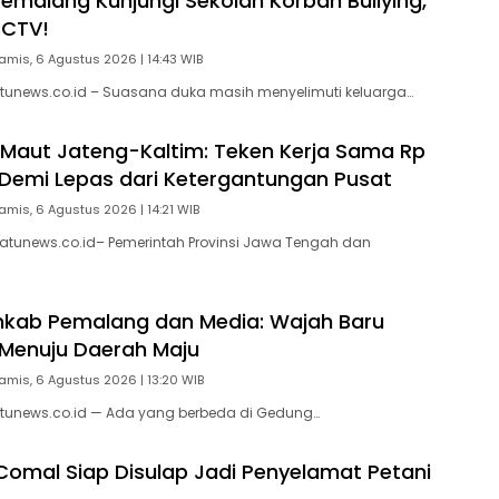
Pemalang Kunjungi Sekolah Korban Bullying,
CCTV!
amis, 6 Agustus 2026 | 14:43 WIB
tunews.co.id – Suasana duka masih menyelimuti keluarga…
 Maut Jateng-Kaltim: Teken Kerja Sama Rp
un Demi Lepas dari Ketergantungan Pusat
amis, 6 Agustus 2026 | 14:21 WIB
atunews.co.id– Pemerintah Provinsi Jawa Tengah dan
mkab Pemalang dan Media: Wajah Baru
Menuju Daerah Maju
amis, 6 Agustus 2026 | 13:20 WIB
tunews.co.id — Ada yang berbeda di Gedung…
 Comal Siap Disulap Jadi Penyelamat Petani