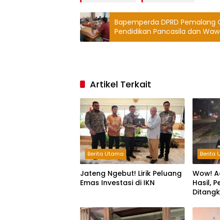
Bapemperda DPRD Pemalang Ge
Pendidikan Pancasila dan Wa
Artikel Terkait
Berita Utama
Berita
Jateng Ngebut! Lirik Peluang
Wow! A
Emas Investasi di IKN
Hasil, 
Ditang
Jam