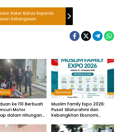
lar Raker Bahas Raperda
wasan Kebangsaan
 Utama
Nasional
duan ke 110 Berbuah
Muslim Family Expo 2026:
Pencuri Motor
Pusat Silaturahmi dan
kap dalam Hitungan
Kebangkitan Ekonomi
Keluarga di Jakarta