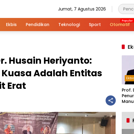
Jumat, 7 Agustus 2026
Ekbis
Pendidikan
Teknologi
Sport
Otomotif
Ek
Dr. Husain Heriyanto:
Kuasa Adalah Entitas
Ekbi
t Erat
Prof. 
Penur
Manuf
Alar
Indus