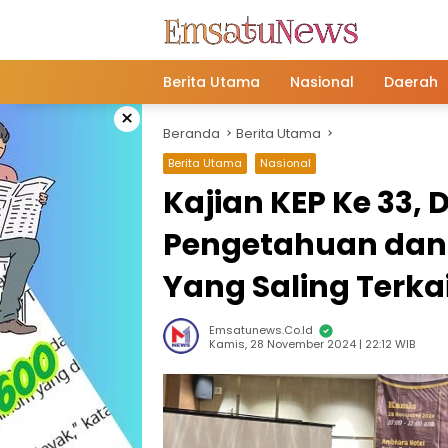
Langsung
ke
konten
Berita Utama
Nasional
Daerah
×
Beranda
Berita Utama
Berita Utama
Nasional
Kajian KEP Ke 33, 
Pengetahuan dan 
Yang Saling Terkai
Emsatunews.co.id
Kamis, 28 November 2024 | 22:12 WIB