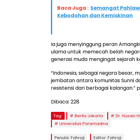
Baca Juga :
Semangat Pahlawa
Kebodohan dan Kemiskinan
Ia juga menyinggung peran Amangku
ulama untuk memecah belah negara
generasi muda mengingat sejarah ko
“Indonesia, sebagai negara besar, m
jembatan antara komunitas Sunni d
resistensi dari berbagai kalangan.”
Dibaca:
228
Tag:
Berita Jakarta
Dr. Husain H
Universitas Paramadina
Penulis: Fahroji
Editor: Fahroji