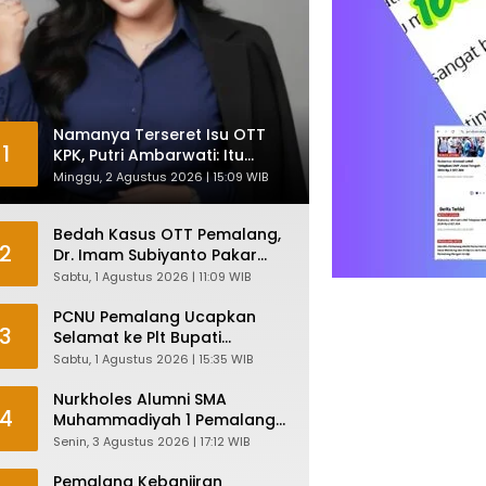
Namanya Terseret Isu OTT
1
KPK, Putri Ambarwati: Itu
Hanya Kesamaan Nama
Minggu, 2 Agustus 2026 | 15:09 WIB
Bedah Kasus OTT Pemalang,
2
Dr. Imam Subiyanto Pakar
Hukum Ungkap Teori
Sabtu, 1 Agustus 2026 | 11:09 WIB
Penyertaan KPK
PCNU Pemalang Ucapkan
3
Selamat ke Plt Bupati
Nurkholes: Pemimpin Adalah
Sabtu, 1 Agustus 2026 | 15:35 WIB
Pelayan Rakyat!
Nurkholes Alumni SMA
4
Muhammadiyah 1 Pemalang
Angkatan 1986 Resmi
Senin, 3 Agustus 2026 | 17:12 WIB
Menjabat Plt Bupati, Inilah
Pesan Ketua Asmam 86
Pemalang Kebanjiran