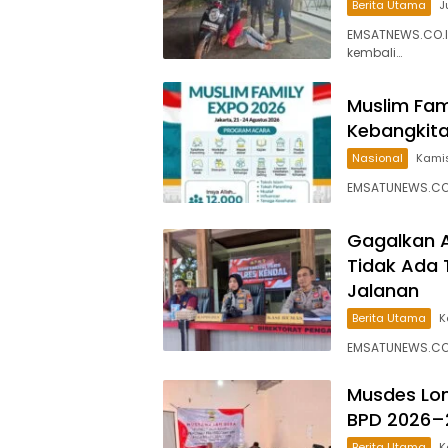
Berita Utama
J
EMSATNEWS.CO.ID
kembali…
Muslim Fam
Kebangkita
Nasional
Kamis
EMSATUNEWS.CO.
Gagalkan A
Tidak Ada 
Jalanan
Berita Utama
K
EMSATUNEWS.CO.I
Musdes Lon
BPD 2026–
Berita Utama
K