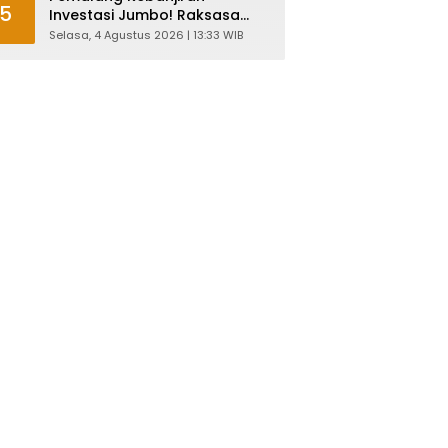
5
Investasi Jumbo! Raksasa
Garmen Jepang Siap Bangun
Selasa, 4 Agustus 2026 | 13:33 WIB
Pabrik dan Serap Ribuan
Tenaga Kerja