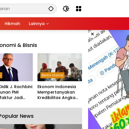
Hikmah
Lainnya
×
onomi & Bisnis
s
Berita Utama
Didik J. Rachbini:
Ekonom Indonesia
unan PMI
Mempertanyakan
aktur Jadi
Kredibilitas Angka
m Melemahnya
Pertumbuhan 5,61%:
tri Nasional
Tumbuh Tapi Rapuh
Popular News