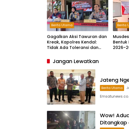
Berita Utama
Berita
Gagalkan Aksi Tawuran dan
Musdes
Kreak, Kapolres Kendal:
Bentuk 
Tidak Ada Toleransi dan
2026–2
Ruang Bagi Pelaku
Kejahatan Jalanan
Jangan Lewatkan
Jateng Ngeb
Berita Utama
J
Emsatunews.co.
Wow! Aduan
Ditangkap