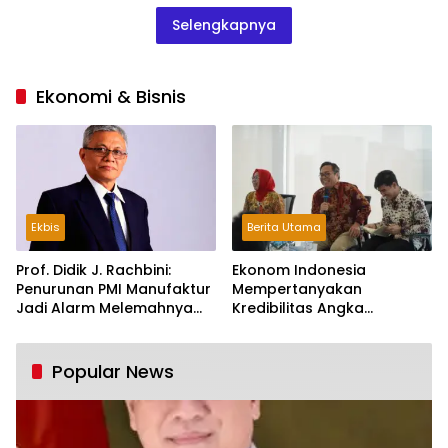
Selengkapnya
Ekonomi & Bisnis
Ekbis
Berita Utama
Prof. Didik J. Rachbini:
Ekonom Indonesia
Penurunan PMI Manufaktur
Mempertanyakan
Jadi Alarm Melemahnya
Kredibilitas Angka
Industri Nasional
Pertumbuhan 5,61%:
Tumbuh Tapi Rapuh
Popular News