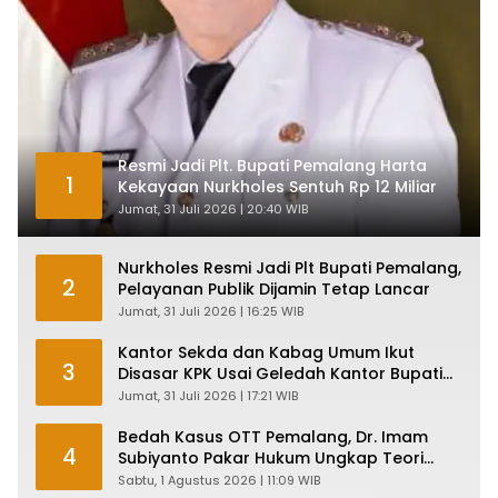
Resmi Jadi Plt. Bupati Pemalang Harta
1
Kekayaan Nurkholes Sentuh Rp 12 Miliar
Jumat, 31 Juli 2026 | 20:40 WIB
Nurkholes Resmi Jadi Plt Bupati Pemalang,
2
Pelayanan Publik Dijamin Tetap Lancar
Jumat, 31 Juli 2026 | 16:25 WIB
Kantor Sekda dan Kabag Umum Ikut
3
Disasar KPK Usai Geledah Kantor Bupati
Pemalang
Jumat, 31 Juli 2026 | 17:21 WIB
Bedah Kasus OTT Pemalang, Dr. Imam
4
Subiyanto Pakar Hukum Ungkap Teori
Penyertaan KPK
Sabtu, 1 Agustus 2026 | 11:09 WIB