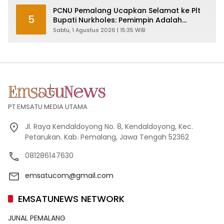
PCNU Pemalang Ucapkan Selamat ke Plt
5
Bupati Nurkholes: Pemimpin Adalah
Pelayan Rakyat!
Sabtu, 1 Agustus 2026 | 15:35 WIB
PT EMSATU MEDIA UTAMA
Jl. Raya Kendaldoyong No. 8, Kendaldoyong, Kec.
Petarukan. Kab. Pemalang, Jawa Tengah 52362
081286147630
emsatucom@gmail.com
EMSATUNEWS NETWORK
JUNAL PEMALANG