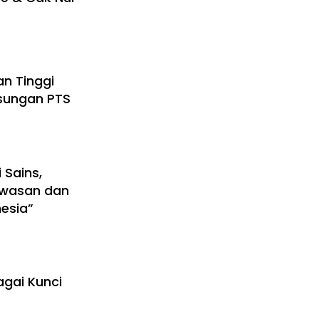
an Tinggi
gsungan PTS
 Sains,
awasan dan
nesia”
gai Kunci