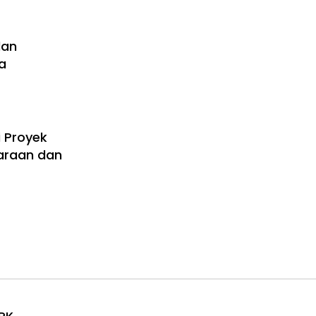
dan
a
 Proyek
araan dan