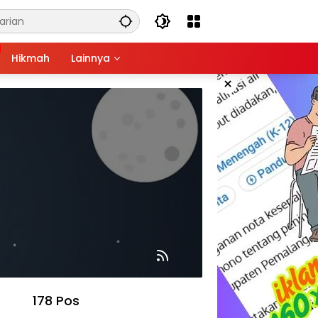
Hikmah
Lainnya
×
178 Pos