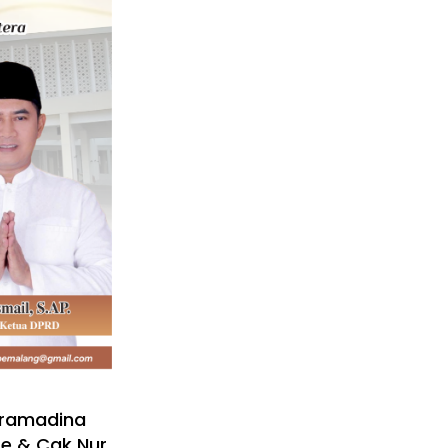
aramadina
se & Cak Nur