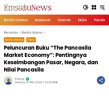
Langsung
ke
konten
Berita Utama
Nasional
Daerah
Ekbis
Pendidi
Beranda
Berita Utama
Berita Utama
Ekbis
Peluncuran Buku “The Pancasila
Market Economy”: Pentingnya
Keseimbangan Pasar, Negara, dan
Nilai Pancasila
Fahroji
Selasa, 12 Mei 2026 | 22:24 WIB