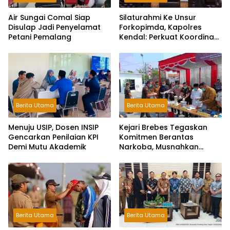
Air Sungai Comal Siap
Silaturahmi Ke Unsur
Disulap Jadi Penyelamat
Forkopimda, Kapolres
Petani Pemalang
Kendal: Perkuat Koordinasi
dan Kerjasama
Berita Utama
Berita Utama
Menuju USIP, Dosen INSIP
Kejari Brebes Tegaskan
Gencarkan Penilaian KPI
Komitmen Berantas
Demi Mutu Akademik
Narkoba, Musnahkan
Barang Bukti 30 Perkara
Berita Utama
Berita Utama