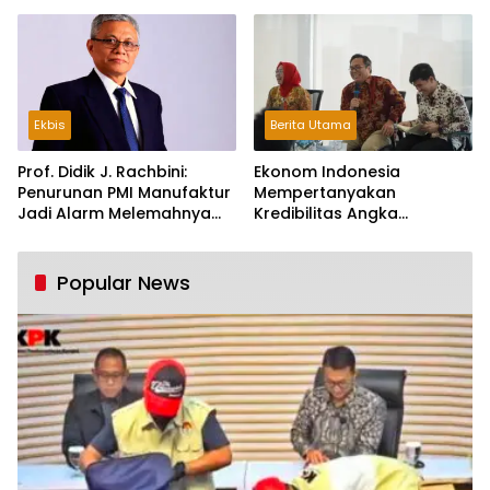
Ekbis
Berita Utama
Prof. Didik J. Rachbini:
Ekonom Indonesia
Penurunan PMI Manufaktur
Mempertanyakan
Jadi Alarm Melemahnya
Kredibilitas Angka
Industri Nasional
Pertumbuhan 5,61%:
Tumbuh Tapi Rapuh
Popular News