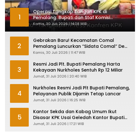
Operasi Tangkap Tangan KPK di
1
Pemalang: Bupati dan Staf Komisi
Antirasuah Ditetapkan Tersangka
Kamis, 30 Juli 2026 | 14:08 WIB
Gebrakan Baru! Kecamatan Comal
2
Pemalang Luncurkan “Sidata Comal” Demi
Layanan Publik Makin Ngebut
Kamis, 30 Juli 2026 | 11:47 WIB
Resmi Jadi Plt. Bupati Pemalang Harta
3
Kekayaan Nurkholes Sentuh Rp 12 Miliar
Jumat, 31 Juli 2026 | 20:40 WIB
Nurkholes Resmi Jadi Plt Bupati Pemalang,
4
Pelayanan Publik Dijamin Tetap Lancar
Jumat, 31 Juli 2026 | 16:25 WIB
Kantor Sekda dan Kabag Umum Ikut
5
Disasar KPK Usai Geledah Kantor Bupati
Pemalang
Jumat, 31 Juli 2026 | 17:21 WIB