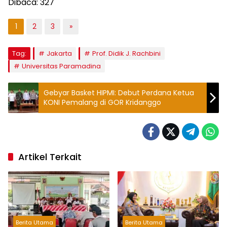
Dibaca:
327
1
2
3
»
Tag:
Jakarta
Prof. Didik J. Rachbini
Universitas Paramadina
Gebyar Basket HIPMI: Debut Perdana Ketua
KONI Pemalang di GOR Kridanggo
Artikel Terkait
Berita Utama
Berita Utama