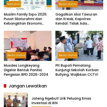
Nasional
Berita Utama
Muslim Family Expo 2026:
Gagalkan Aksi Tawuran
Pusat Silaturahmi dan
dan Kreak, Kapolres
Kebangkitan Ekonomi
Kendal: Tidak Ada
Keluarga di Jakarta
Toleransi dan Ruang Bagi
Pelaku Kejahatan Jalanan
Berita Utama
Berita Utama
Musdes Longkeyang
Plt Bupati Pemalang
Digelar Bentuk Panitia
Kunjungi Sekolah Korban
Pengisian BPD 2026–2034
Bullying, Wajibkan CCTV!
Jangan Lewatkan
Jateng Ngebut! Lirik Peluang Emas
Investasi di IKN