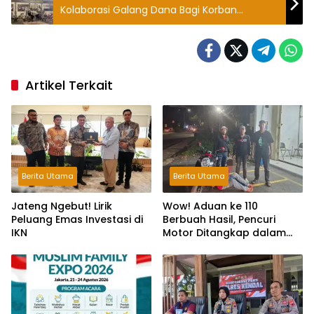
Kolaborasi Galang Dana Bagi Korban
Bencana Alam Di Sumatera
Artikel Terkait
Berita Utama
Berita Utama
Jateng Ngebut! Lirik
Wow! Aduan ke 110
Peluang Emas Investasi di
Berbuah Hasil, Pencuri
IKN
Motor Ditangkap dalam
Hitungan Jam