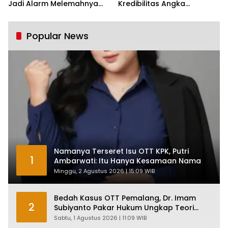
Jadi Alarm Melemahnya
Kredibilitas Angka
Industri Nasional
Pertumbuhan 5,61%:
Tumbuh Tapi Rapuh
Popular News
Namanya Terseret Isu OTT KPK, Putri
1
Ambarwati: Itu Hanya Kesamaan Nama
Minggu, 2 Agustus 2026 | 15:09 WIB
Bedah Kasus OTT Pemalang, Dr. Imam
2
Subiyanto Pakar Hukum Ungkap Teori
Penyertaan KPK
Sabtu, 1 Agustus 2026 | 11:09 WIB