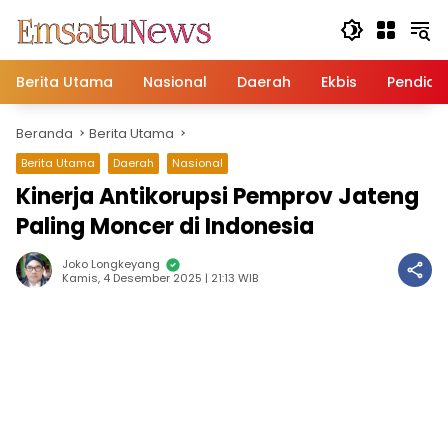
Langsung
ke
konten
Berita Utama
Nasional
Daerah
Ekbis
Pendidi
Beranda
Berita Utama
Berita Utama
Daerah
Nasional
Kinerja Antikorupsi Pemprov Jateng
Paling Moncer di Indonesia
Joko Longkeyang
Kamis, 4 Desember 2025 | 21:13 WIB