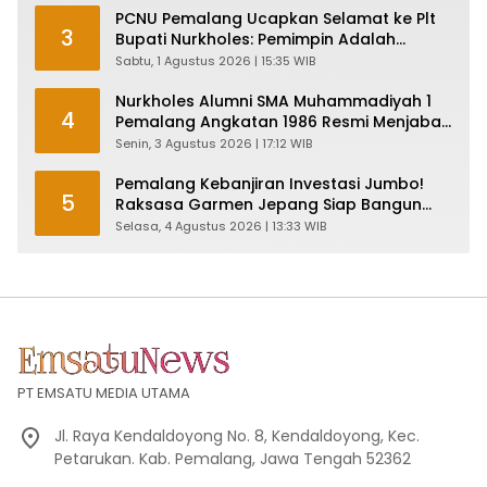
PCNU Pemalang Ucapkan Selamat ke Plt
3
Bupati Nurkholes: Pemimpin Adalah
Pelayan Rakyat!
Sabtu, 1 Agustus 2026 | 15:35 WIB
Nurkholes Alumni SMA Muhammadiyah 1
4
Pemalang Angkatan 1986 Resmi Menjabat
Plt Bupati, Inilah Pesan Ketua Asmam 86
Senin, 3 Agustus 2026 | 17:12 WIB
Pemalang Kebanjiran Investasi Jumbo!
5
Raksasa Garmen Jepang Siap Bangun
Pabrik dan Serap Ribuan Tenaga Kerja
Selasa, 4 Agustus 2026 | 13:33 WIB
PT EMSATU MEDIA UTAMA
Jl. Raya Kendaldoyong No. 8, Kendaldoyong, Kec.
Petarukan. Kab. Pemalang, Jawa Tengah 52362