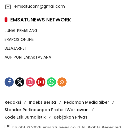
emsatucom@gmail.com
EMSATUNEWS NETWORK
JUNAL PEMALANG
ERAPOS ONLINE
BELAJARNET
AGP PGRI JAKARTASIANA
Redaksi
Indeks Berita
Pedoman Media Siber
Standar Perlindungan Profesi Wartawan
Kode Etik Jurnalistik
Kebijakan Privasi
×
Copyright © 2026 emsatunews.co.id All Rights Reserved.