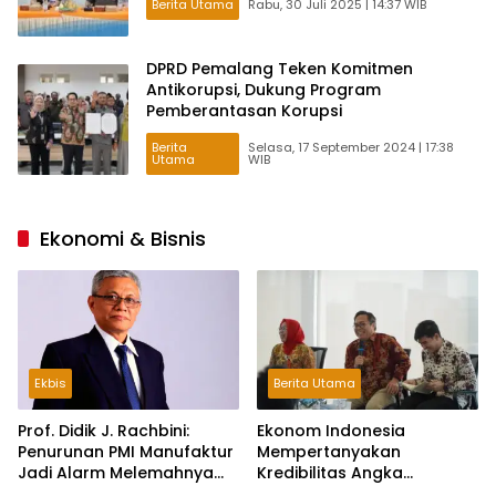
Berita Utama
Rabu, 30 Juli 2025 | 14:37 WIB
DPRD Pemalang Teken Komitmen
Antikorupsi, Dukung Program
Pemberantasan Korupsi
Berita
Selasa, 17 September 2024 | 17:38
Utama
WIB
Ekonomi & Bisnis
Ekbis
Berita Utama
Prof. Didik J. Rachbini:
Ekonom Indonesia
Penurunan PMI Manufaktur
Mempertanyakan
Jadi Alarm Melemahnya
Kredibilitas Angka
Industri Nasional
Pertumbuhan 5,61%: