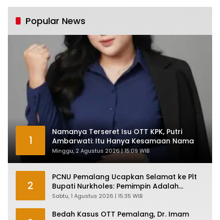
Tumbuh Tapi Rapuh
Popular News
Namanya Terseret Isu OTT KPK, Putri
1
Ambarwati: Itu Hanya Kesamaan Nama
Minggu, 2 Agustus 2026 | 15:09 WIB
PCNU Pemalang Ucapkan Selamat ke Plt
2
Bupati Nurkholes: Pemimpin Adalah
Pelayan Rakyat!
Sabtu, 1 Agustus 2026 | 15:35 WIB
Bedah Kasus OTT Pemalang, Dr. Imam