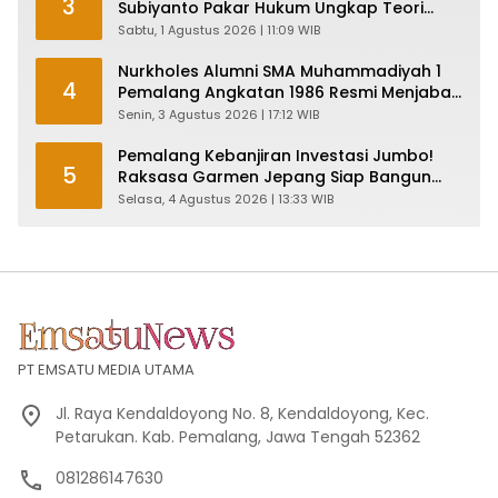
3
Subiyanto Pakar Hukum Ungkap Teori
Penyertaan KPK
Sabtu, 1 Agustus 2026 | 11:09 WIB
Nurkholes Alumni SMA Muhammadiyah 1
4
Pemalang Angkatan 1986 Resmi Menjabat
Plt Bupati, Inilah Pesan Ketua Asmam 86
Senin, 3 Agustus 2026 | 17:12 WIB
Pemalang Kebanjiran Investasi Jumbo!
5
Raksasa Garmen Jepang Siap Bangun
Pabrik dan Serap Ribuan Tenaga Kerja
Selasa, 4 Agustus 2026 | 13:33 WIB
PT EMSATU MEDIA UTAMA
Jl. Raya Kendaldoyong No. 8, Kendaldoyong, Kec.
Petarukan. Kab. Pemalang, Jawa Tengah 52362
081286147630