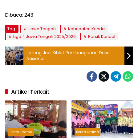
Dibaca:
243
Tag:
Jawa Tengah
Kabupaten Kendal
Liga 4 Jawa Tengah 2025/2026
Persik Kendal
Jateng Jadi Kiblat Pembangunan Desa
Nasional
Artikel Terkait
Berita Utama
Berita Utama