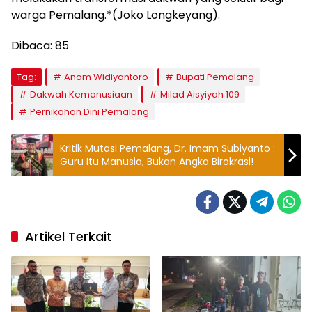
warga Pemalang.*(Joko Longkeyang).
Dibaca:
85
Tag:
Anom Widiyantoro
Bupati Pemalang
Dakwah Kemanusiaan
Milad Aisyiyah 109
Pernikahan Dini Pemalang
Kritik Mutasi Pemalang, Dr. Imam Subiyanto :
Guru Itu Manusia, Bukan Angka Birokrasi!
Artikel Terkait