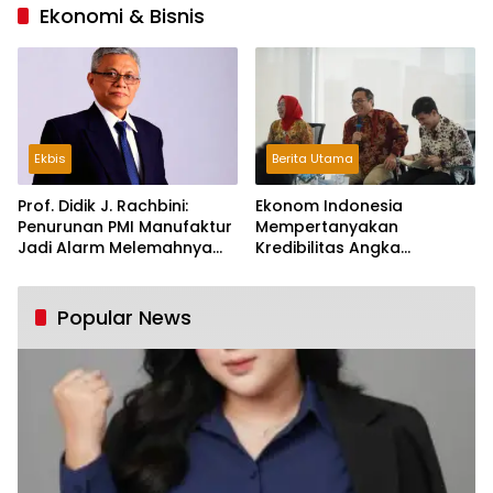
Ekonomi & Bisnis
Ekbis
Berita Utama
Prof. Didik J. Rachbini:
Ekonom Indonesia
Penurunan PMI Manufaktur
Mempertanyakan
Jadi Alarm Melemahnya
Kredibilitas Angka
Industri Nasional
Pertumbuhan 5,61%:
Tumbuh Tapi Rapuh
Popular News