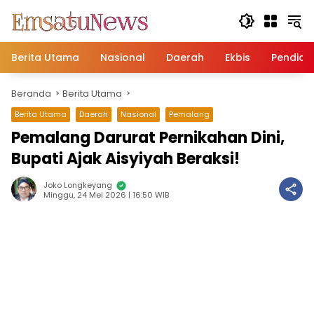
Langsung
ke
konten
Berita Utama
Nasional
Daerah
Ekbis
Pendidi
Beranda
Berita Utama
Berita Utama
Daerah
Nasional
Pemalang
Pemalang Darurat Pernikahan Dini,
Bupati Ajak Aisyiyah Beraksi!
Joko Longkeyang
Minggu, 24 Mei 2026 | 16:50 WIB