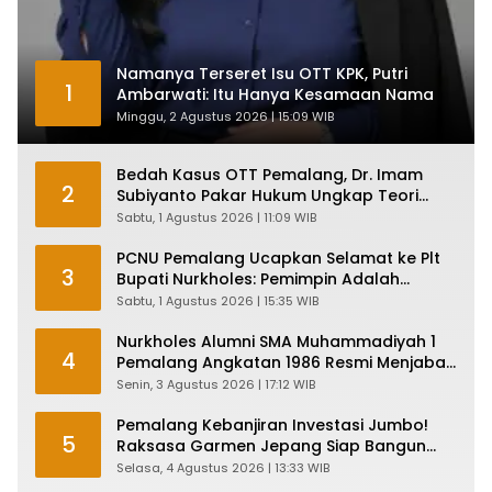
Namanya Terseret Isu OTT KPK, Putri
1
Ambarwati: Itu Hanya Kesamaan Nama
Minggu, 2 Agustus 2026 | 15:09 WIB
Bedah Kasus OTT Pemalang, Dr. Imam
2
Subiyanto Pakar Hukum Ungkap Teori
Penyertaan KPK
Sabtu, 1 Agustus 2026 | 11:09 WIB
PCNU Pemalang Ucapkan Selamat ke Plt
3
Bupati Nurkholes: Pemimpin Adalah
Pelayan Rakyat!
Sabtu, 1 Agustus 2026 | 15:35 WIB
Nurkholes Alumni SMA Muhammadiyah 1
4
Pemalang Angkatan 1986 Resmi Menjabat
Plt Bupati, Inilah Pesan Ketua Asmam 86
Senin, 3 Agustus 2026 | 17:12 WIB
Pemalang Kebanjiran Investasi Jumbo!
5
Raksasa Garmen Jepang Siap Bangun
Pabrik dan Serap Ribuan Tenaga Kerja
Selasa, 4 Agustus 2026 | 13:33 WIB