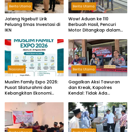
Berita Utama
Berita Utama
Jateng Ngebut! Lirik
Wow! Aduan ke 110
Peluang Emas Investasi di
Berbuah Hasil, Pencuri
IKN
Motor Ditangkap dalam
Hitungan Jam
Nasional
Berita Utama
Muslim Family Expo 2026:
Gagalkan Aksi Tawuran
Pusat Silaturahmi dan
dan Kreak, Kapolres
Kebangkitan Ekonomi
Kendal: Tidak Ada
Keluarga di Jakarta
Toleransi dan Ruang Bagi
Pelaku Kejahatan Jalanan