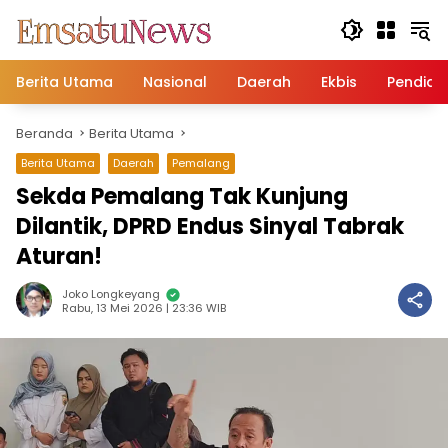
Langsung
ke
konten
Berita Utama
Nasional
Daerah
Ekbis
Pendidi
Beranda
Berita Utama
Berita Utama
Daerah
Pemalang
Sekda Pemalang Tak Kunjung
Dilantik, DPRD Endus Sinyal Tabrak
Aturan!
Joko Longkeyang
Rabu, 13 Mei 2026 | 23:36 WIB