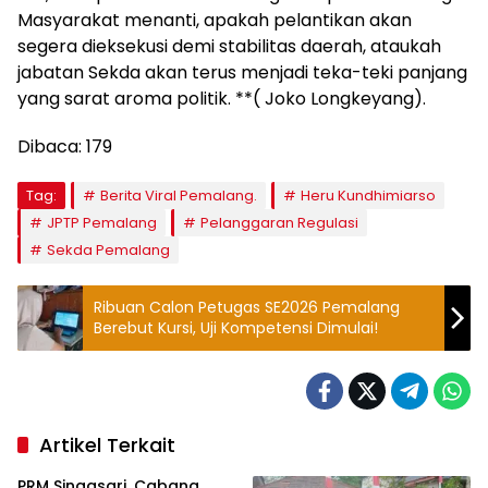
Masyarakat menanti, apakah pelantikan akan
segera dieksekusi demi stabilitas daerah, ataukah
jabatan Sekda akan terus menjadi teka-teki panjang
yang sarat aroma politik. **( Joko Longkeyang).
Dibaca:
179
Tag:
Berita Viral Pemalang.
Heru Kundhimiarso
JPTP Pemalang
Pelanggaran Regulasi
Sekda Pemalang
Ribuan Calon Petugas SE2026 Pemalang
Berebut Kursi, Uji Kompetensi Dimulai!
Artikel Terkait
PRM Singasari, Cabang