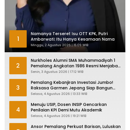
Namanya Terseret Isu OTT KPK, Putri
1
Ambarwati: Itu Hanya Kesamaan Nama
Minggu, 2 Agustus 2026 | 15:09 WIB
Nurkholes Alumni SMA Muhammadiyah 1
2
Pemalang Angkatan 1986 Resmi Menjabat
Plt Bupati, Inilah Pesan Ketua Asmam 86
Senin, 3 Agustus 2026 | 17:12 WIB
Pemalang Kebanjiran Investasi Jumbo!
3
Raksasa Garmen Jepang Siap Bangun
Pabrik dan Serap Ribuan Tenaga Kerja
Selasa, 4 Agustus 2026 | 13:33 WIB
Menuju USIP, Dosen INSIP Gencarkan
4
Penilaian KPI Demi Mutu Akademik
Selasa, 4 Agustus 2026 | 19:21 WIB
Ansor Pemalang Perkuat Barisan, Luluskan