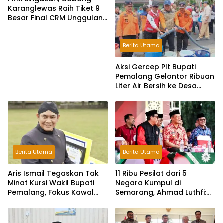
Karanglewas Raih Tiket 9
Besar Final CRM Unggulan
Jateng 2026
Berita Utama
Aksi Gercep Plt Bupati
Pemalang Gelontor Ribuan
Liter Air Bersih ke Desa
Terdampak Kekeringan
Berita Utama
Berita Utama
Aris Ismail Tegaskan Tak
11 Ribu Pesilat dari 5
Minat Kursi Wakil Bupati
Negara Kumpul di
Pemalang, Fokus Kawal
Semarang, Ahmad Luthfi:
Lembaga Legislatif
Silat Benteng Karakter
Bangsa!