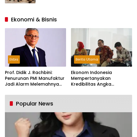
Ekonomi & Bisnis
Ekbis
Berita Utama
Prof. Didik J. Rachbini:
Ekonom Indonesia
Penurunan PMI Manufaktur
Mempertanyakan
Jadi Alarm Melemahnya
Kredibilitas Angka
Industri Nasional
Pertumbuhan 5,61%:
Tumbuh Tapi Rapuh
Popular News