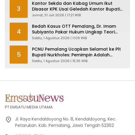
Kantor Sekda dan Kabag Umum Ikut
3
Disasar KPK Usai Geledah Kantor Bupati
Pemalang
Jumat, 31 Juli 2026 | 17:21 WIB
Bedah Kasus OTT Pemalang, Dr. Imam
4
Subiyanto Pakar Hukum Ungkap Teori
Penyertaan KPK
Sabtu, 1 Agustus 2026 | 11:09 WIB
PCNU Pemalang Ucapkan Selamat ke Plt
5
Bupati Nurkholes: Pemimpin Adalah
Pelayan Rakyat!
Sabtu, 1 Agustus 2026 | 15:35 WIB
PT EMSATU MEDIA UTAMA
Jl. Raya Kendaldoyong No. 8, Kendaldoyong, Kec.
Petarukan. Kab. Pemalang, Jawa Tengah 52362