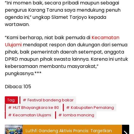
”Ini momen baik, secara pribadi maupun sebagai
pengurus Karang Taruna saya mendukung penuh
agenda ini,” ungkap Slamet Tarjoyo kepada
wartawan.
”Kami berharap, niat baik pemuda di
Kecamatan
Ulujami
mendapat respon dan dukungan dari semua
pihak, baik pemerintah daerah setempat, anggota
DPRD maupun pihak swasta lainnya. Karena ini untuk
kebersamaan membantu masyarakat,”
pungkasnya.***
Dibaca:
105
Tag:
Festival bandeng bakar
HUT Bhayangkara ke 80
Kabupaten Pemalang
Kecamatan Ulujami
lomba mancing
Luthfi Gandeng Aktivis Prancis: Targetkan