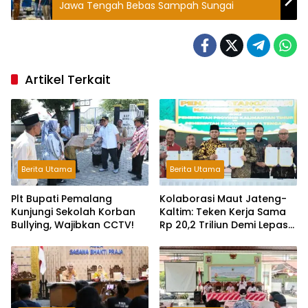
Jawa Tengah Bebas Sampah Sungai
Artikel Terkait
Berita Utama
Berita Utama
Plt Bupati Pemalang
Kolaborasi Maut Jateng-
Kunjungi Sekolah Korban
Kaltim: Teken Kerja Sama
Bullying, Wajibkan CCTV!
Rp 20,2 Triliun Demi Lepas
dari Ketergantungan Pusat