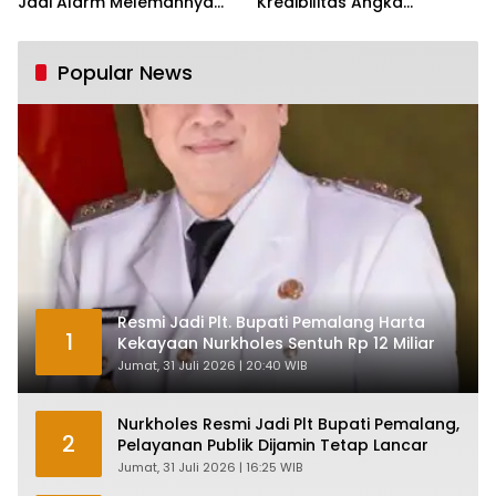
Jadi Alarm Melemahnya
Kredibilitas Angka
Industri Nasional
Pertumbuhan 5,61%:
Tumbuh Tapi Rapuh
Popular News
Resmi Jadi Plt. Bupati Pemalang Harta
1
Kekayaan Nurkholes Sentuh Rp 12 Miliar
Jumat, 31 Juli 2026 | 20:40 WIB
Nurkholes Resmi Jadi Plt Bupati Pemalang,
2
Pelayanan Publik Dijamin Tetap Lancar
Jumat, 31 Juli 2026 | 16:25 WIB