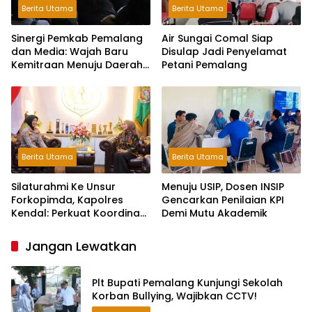
Berita Utama
Berita Utama
Sinergi Pemkab Pemalang
Air Sungai Comal Siap
dan Media: Wajah Baru
Disulap Jadi Penyelamat
Kemitraan Menuju Daerah
Petani Pemalang
Maju
Berita Utama
Berita Utama
Silaturahmi Ke Unsur
Menuju USIP, Dosen INSIP
Forkopimda, Kapolres
Gencarkan Penilaian KPI
Kendal: Perkuat Koordinasi
Demi Mutu Akademik
dan Kerjasama
Jangan Lewatkan
Plt Bupati Pemalang Kunjungi Sekolah
Korban Bullying, Wajibkan CCTV!