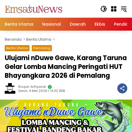
Langsung
ke
konten
Berita Utama
Nasional
Daerah
Ekbis
Pendidi
Beranda
Berita Utama
Berita Utama
Pemalang
Ulujami nDuwe Gawe, Karang Taruna
Gelar Lomba Mancing Peringati HUT
Bhayangkara 2026 di Pemalang
Rizqon Arifiyandi
Senin, 4 Mei 2026 | 13:32 WIB