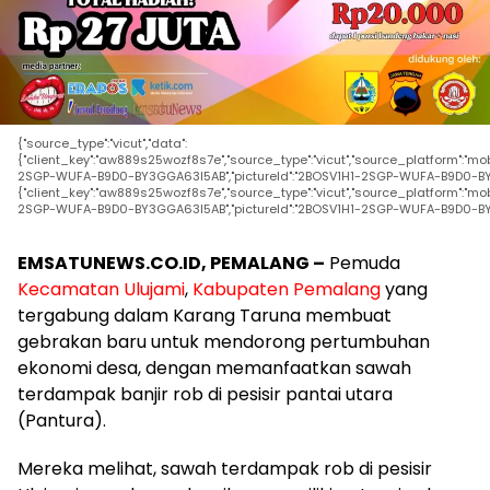
{"source_type":"vicut","data":
{"client_key":"aw889s25wozf8s7e","source_type":"vicut","source_platform":"mobile
2SGP-WUFA-B9D0-BY3GGA63I5AB","pictureId":"2BOSV1H1-2SGP-WUFA-B9D0-BY3
{"client_key":"aw889s25wozf8s7e","source_type":"vicut","source_platform":"mobile
2SGP-WUFA-B9D0-BY3GGA63I5AB","pictureId":"2BOSV1H1-2SGP-WUFA-B9D0-BY3
EMSATUNEWS.CO.ID, PEMALANG –
Pemuda
Kecamatan Ulujami
,
Kabupaten Pemalang
yang
tergabung dalam Karang Taruna membuat
gebrakan baru untuk mendorong pertumbuhan
ekonomi desa, dengan memanfaatkan sawah
terdampak banjir rob di pesisir pantai utara
(Pantura).
Mereka melihat, sawah terdampak rob di pesisir