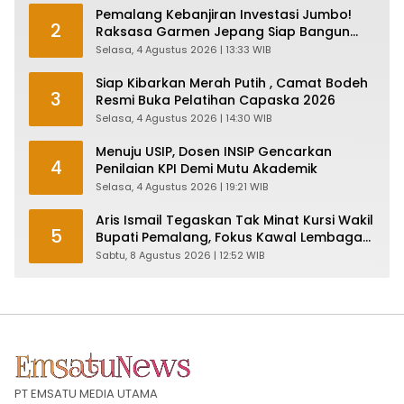
Pemalang Kebanjiran Investasi Jumbo!
2
Raksasa Garmen Jepang Siap Bangun
Pabrik dan Serap Ribuan Tenaga Kerja
Selasa, 4 Agustus 2026 | 13:33 WIB
Siap Kibarkan Merah Putih , Camat Bodeh
3
Resmi Buka Pelatihan Capaska 2026
Selasa, 4 Agustus 2026 | 14:30 WIB
Menuju USIP, Dosen INSIP Gencarkan
4
Penilaian KPI Demi Mutu Akademik
Selasa, 4 Agustus 2026 | 19:21 WIB
Aris Ismail Tegaskan Tak Minat Kursi Wakil
5
Bupati Pemalang, Fokus Kawal Lembaga
Legislatif
Sabtu, 8 Agustus 2026 | 12:52 WIB
PT EMSATU MEDIA UTAMA