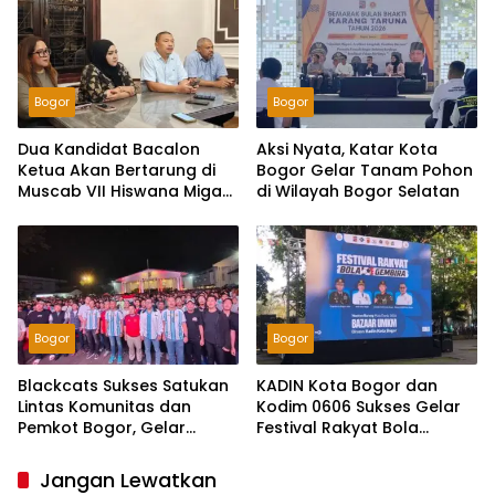
Berkelanjutan
Bogor
Bogor
Dua Kandidat Bacalon
Aksi Nyata, Katar Kota
Ketua Akan Bertarung di
Bogor Gelar Tanam Pohon
Muscab VII Hiswana Migas
di Wilayah Bogor Selatan
DPC Bogor
Bogor
Bogor
Blackcats Sukses Satukan
KADIN Kota Bogor dan
Lintas Komunitas dan
Kodim 0606 Sukses Gelar
Pemkot Bogor, Gelar
Festival Rakyat Bola
Nobar Pildun Dihadiri
Gembira 2026, Gerakkan
Ribuan Orang
Ekonomi UMKM Lewat
Jangan Lewatkan
Nobar Piala Dunia