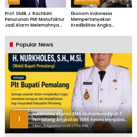
Ekbis
Berita Utama
Prof. Didik J. Rachbini:
Ekonom Indonesia
Penurunan PMI Manufaktur
Mempertanyakan
Jadi Alarm Melemahnya
Kredibilitas Angka
Industri Nasional
Pertumbuhan 5,61%:
Tumbuh Tapi Rapuh
Popular News
Nurkholes Alumni SMA Muhammadiyah 1
1
Pemalang Angkatan 1986 Resmi Menjabat
Plt Bupati, Inilah Pesan Ketua Asmam 86
Senin, 3 Agustus 2026 | 17:12 WIB