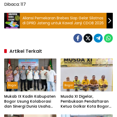
Dibaca:
117
Aliansi Pemekaran Brebes Siap Gelar Silatnas
di DPRD Jateng untuk Kawal Janji CDOB 2026
Artikel Terkait
Bogor
Bogor
Mukab IX Kadin Kabupaten
Musda XI Digelar,
Bogor Usung Kolaborasi
Pembukaan Pendaftaran
dan Sinergi Dunia Usaha
Ketua Golkar Kota Bogor
Menuju Kabupaten Bogor
Dimulai Rabu 29 Juli 2026
Istimewa dan