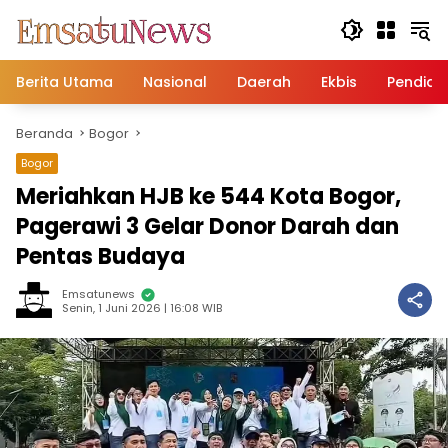
Langsung
ke
konten
Berita Utama
Nasional
Daerah
Ekbis
Pendidi
Beranda
Bogor
Bogor
Meriahkan HJB ke 544 Kota Bogor,
Pagerawi 3 Gelar Donor Darah dan
Pentas Budaya
Emsatunews
Senin, 1 Juni 2026 | 16:08 WIB