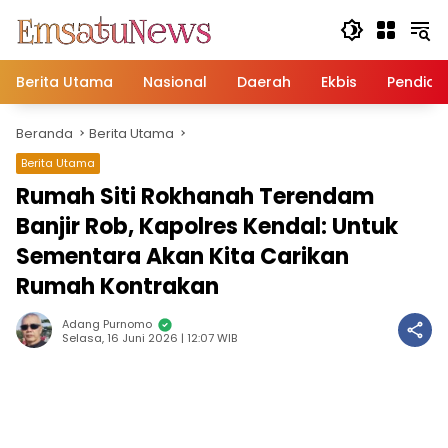
Langsung
ke
konten
Berita Utama
Nasional
Daerah
Ekbis
Pendidi
Beranda
Berita Utama
Berita Utama
Rumah Siti Rokhanah Terendam
Banjir Rob, Kapolres Kendal: Untuk
Sementara Akan Kita Carikan
Rumah Kontrakan
Adang Purnomo
Selasa, 16 Juni 2026 | 12:07 WIB