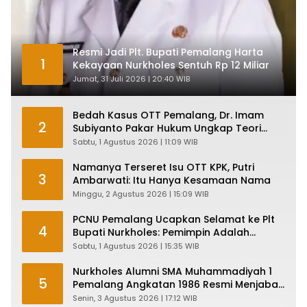
Resmi Jadi Plt. Bupati Pemalang Harta
1
Kekayaan Nurkholes Sentuh Rp 12 Miliar
Jumat, 31 Juli 2026 | 20:40 WIB
Bedah Kasus OTT Pemalang, Dr. Imam
2
Subiyanto Pakar Hukum Ungkap Teori
Penyertaan KPK
Sabtu, 1 Agustus 2026 | 11:09 WIB
Namanya Terseret Isu OTT KPK, Putri
3
Ambarwati: Itu Hanya Kesamaan Nama
Minggu, 2 Agustus 2026 | 15:09 WIB
PCNU Pemalang Ucapkan Selamat ke Plt
4
Bupati Nurkholes: Pemimpin Adalah
Pelayan Rakyat!
Sabtu, 1 Agustus 2026 | 15:35 WIB
Nurkholes Alumni SMA Muhammadiyah 1
5
Pemalang Angkatan 1986 Resmi Menjabat
Plt Bupati, Inilah Pesan Ketua Asmam 86
Senin, 3 Agustus 2026 | 17:12 WIB