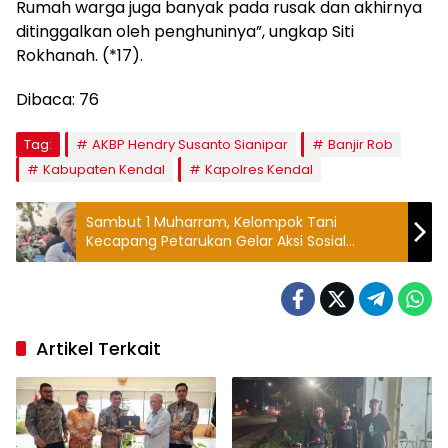
Rumah warga juga banyak pada rusak dan akhirnya
ditinggalkan oleh penghuninya”, ungkap Siti
Rokhanah. (*17).
Dibaca:
76
Tag:
AKBP Hendry Susanto Sianipar
Banjir Rob
Kabupaten Kendal
Kapolres Kendal
Sambut 1 Muharram, Kelompok Tani
Kecapang Petarukan Gelar Aksi Sosial
Menyapa Rakyat
Artikel Terkait