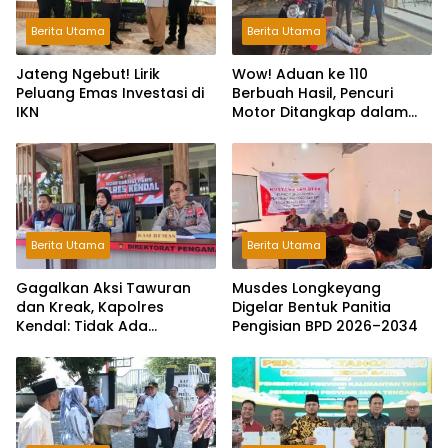
Berita Utama
Berita Utama
Jateng Ngebut! Lirik
Wow! Aduan ke 110
Peluang Emas Investasi di
Berbuah Hasil, Pencuri
IKN
Motor Ditangkap dalam
Hitungan Jam
Berita Utama
Berita Utama
Gagalkan Aksi Tawuran
Musdes Longkeyang
dan Kreak, Kapolres
Digelar Bentuk Panitia
Kendal: Tidak Ada
Pengisian BPD 2026–2034
Toleransi dan Ruang Bagi
Pelaku Kejahatan Jalanan