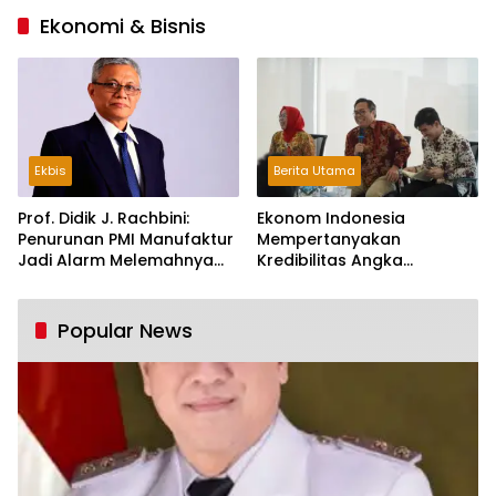
Ekonomi & Bisnis
Ekbis
Berita Utama
Prof. Didik J. Rachbini:
Ekonom Indonesia
Penurunan PMI Manufaktur
Mempertanyakan
Jadi Alarm Melemahnya
Kredibilitas Angka
Industri Nasional
Pertumbuhan 5,61%:
Tumbuh Tapi Rapuh
Popular News