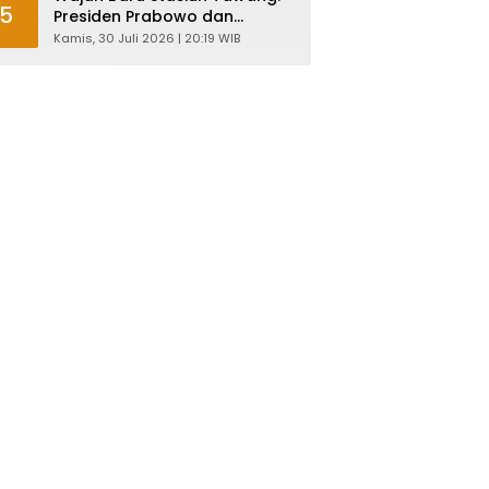
5
Presiden Prabowo dan
Ahmad Luthfi Resmikan
Kamis, 30 Juli 2026 | 20:19 WIB
Heritage Jateng yang Lebih
Tangguh