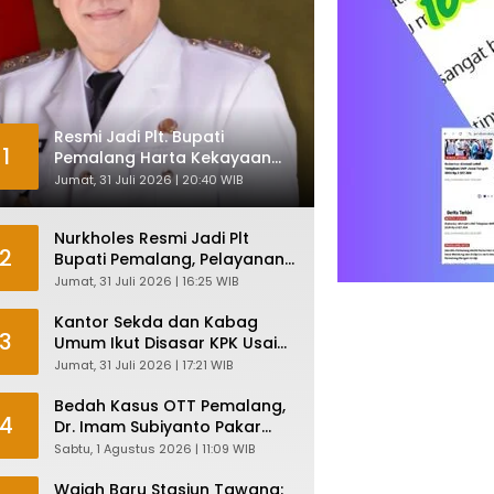
Resmi Jadi Plt. Bupati
1
Pemalang Harta Kekayaan
Nurkholes Sentuh Rp 12 Miliar
Jumat, 31 Juli 2026 | 20:40 WIB
Nurkholes Resmi Jadi Plt
2
Bupati Pemalang, Pelayanan
Publik Dijamin Tetap Lancar
Jumat, 31 Juli 2026 | 16:25 WIB
Kantor Sekda dan Kabag
3
Umum Ikut Disasar KPK Usai
Geledah Kantor Bupati
Jumat, 31 Juli 2026 | 17:21 WIB
Pemalang
Bedah Kasus OTT Pemalang,
4
Dr. Imam Subiyanto Pakar
Hukum Ungkap Teori
Sabtu, 1 Agustus 2026 | 11:09 WIB
Penyertaan KPK
Wajah Baru Stasiun Tawang: