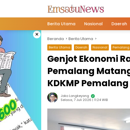
Langsung
ke
konten
Berita Utama
Nasional
Daerah
×
Beranda
Berita Utama
Berita Utama
Daerah
Nasional
Pemalang
Genjot Ekonomi R
Pemalang Matan
KDKMP Pemalang
Joko Longkeyang
Selasa, 7 Juli 2026 | 11:24 WIB