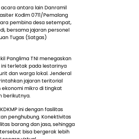
 acara antara lain Danramil
Pasiter Kodim 0711/Pemalang
ntara pembina desa setempat,
i, bersama jajaran personel
uan Tugas (Satgas)
kil Panglima TNI menegaskan
ini terletak pada lestarinya
urit dan warga lokal. Jenderal
tahkan jajaran teritorial
 ekonomi mikro di tingkat
 berikutnya.
DKMP ini dengan fasilitas
atan penghubung. Konektivitas
tas barang dan jasa, sehingga
tersebut bisa bergerak lebih