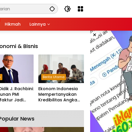
Hikmah
Lainnya
×
onomi & Bisnis
s
Berita Utama
Didik J. Rachbini:
Ekonom Indonesia
unan PMI
Mempertanyakan
aktur Jadi
Kredibilitas Angka
m Melemahnya
Pertumbuhan 5,61%:
tri Nasional
Tumbuh Tapi Rapuh
Popular News