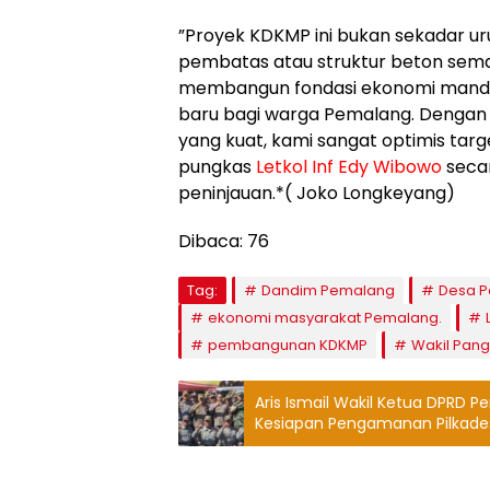
​”Proyek KDKMP ini bukan sekadar ur
pembatas atau struktur beton semata
membangun fondasi ekonomi mandi
baru bagi warga Pemalang. Denga
yang kuat, kami sangat optimis target
pungkas
Letkol Inf Edy Wibowo
seca
peninjauan.*( Joko Longkeyang)
Dibaca:
76
Tag:
Dandim Pemalang
Desa P
ekonomi masyarakat Pemalang.
pembangunan KDKMP
Wakil Pang
Aris Ismail Wakil Ketua DPRD 
Kesiapan Pengamanan Pilkade