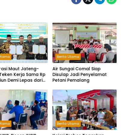
 Utama
Berita Utama
rasi Maut Jateng-
Air Sungai Comal Siap
 Teken Kerja Sama Rp
Disulap Jadi Penyelamat
iliun Demi Lepas dari
Petani Pemalang
antungan Pusat
 Utama
Berita Utama