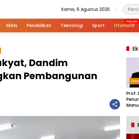
Kamis, 6 Agustus 2026
Ekbis
Pendidikan
Teknologi
Sport
Otomotif
Ek
akyat, Dandim
gkan Pembangunan
Ekbi
Prof. 
Penur
Manuf
Alar
Indus