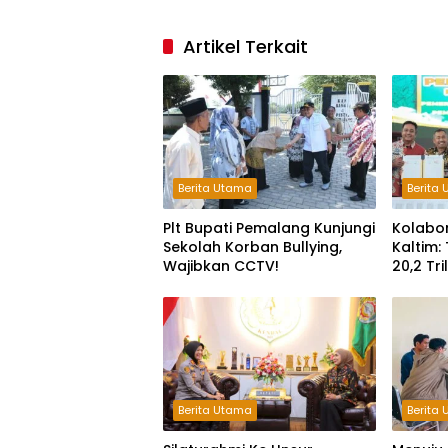
Artikel Terkait
Berita Utama
Berita
Plt Bupati Pemalang Kunjungi
Kolabo
Sekolah Korban Bullying,
Kaltim:
Wajibkan CCTV!
20,2 Tr
Keterg
Berita Utama
Berita