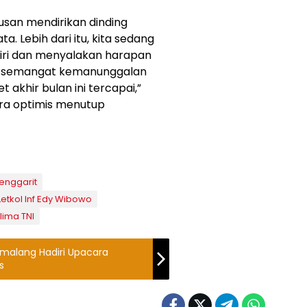
usan mendirikan dinding
. Lebih dari itu, kita sedang
ri dan menyalakan harapan
n semangat kemanunggalan
 akhir bulan ini tercapai,”
ra optimis menutup
enggarit
Letkol Inf Edy Wibowo
lima TNI
Pemalang Hadiri Upacara
s