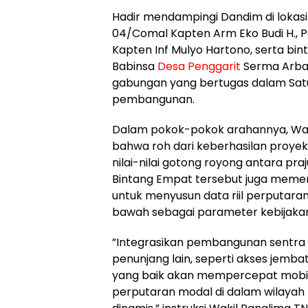
​Hadir mendampingi Dandim di lokasi
04/Comal Kapten Arm Eko Budi H., 
Kapten Inf Mulyo Hartono, serta bi
Babinsa
Desa Penggarit
Serma Arbad
gabungan yang bertugas dalam Sat
pembangunan.
​Dalam pokok-pokok arahannya, Wa
bahwa roh dari keberhasilan proyek 
nilai-nilai gotong royong antara praj
Bintang Empat tersebut juga memerin
untuk menyusun data riil perputaran
bawah sebagai parameter kebijakan
​”Integrasikan pembangunan sentra K
penunjang lain, seperti akses jemb
yang baik akan mempercepat mobili
perputaran modal di dalam wilayah 