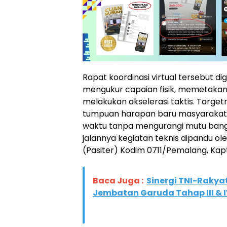
​Rapat koordinasi virtual tersebut di
mengukur capaian fisik, memetakan
melakukan akselerasi taktis. Target
tumpuan harapan baru masyarakat 
waktu tanpa mengurangi mutu bangun
jalannya kegiatan teknis dipandu oleh
(Pasiter) Kodim 0711/Pemalang, Kapt
Baca Juga :
Sinergi TNI-Raky
Jembatan Garuda Tahap III & I