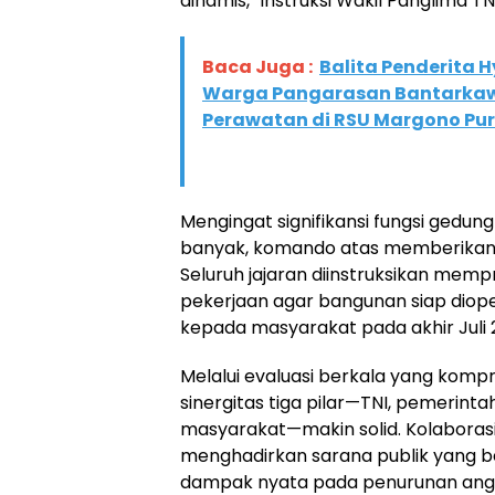
dinamis,” instruksi Wakil Panglima TNI
Baca Juga :
Balita Penderita 
Warga Pangarasan Bantarka
Perawatan di RSU Margono Pu
​Mengingat signifikansi fungsi gedung
banyak, komando atas memberikan 
Seluruh jajaran diinstruksikan memp
pekerjaan agar bangunan siap diop
kepada masyarakat pada akhir Juli 2
​Melalui evaluasi berkala yang kompr
sinergitas tiga pilar—TNI, pemerint
masyarakat—makin solid. Kolaborasi
menghadirkan sarana publik yang b
dampak nyata pada penurunan angk