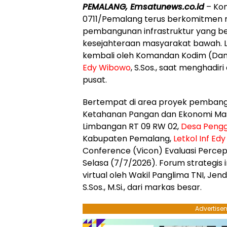
PEMALANG, Emsatunews.co.id
– Kom
0711/Pemalang terus berkomitmen 
pembangunan infrastruktur yang 
kesejahteraan masyarakat bawah. L
kembali oleh Komandan Kodim (Dan
Edy Wibowo
, S.Sos., saat menghadir
pusat.
​Bertempat di area proyek pemban
Ketahanan Pangan dan Ekonomi Ma
Limbangan RT 09 RW 02,
Desa Pengg
Kabupaten Pemalang,
Letkol Inf Ed
Conference (Vicon) Evaluasi Perc
Selasa (7/7/2026). Forum strategis 
virtual oleh Wakil Panglima TNI, Jend
S.Sos., M.Si., dari markas besar.
Advertise