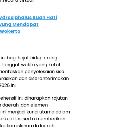
 secara virtual.
Hydrosiphalus Buah Hati
wung Mendapat
rwokerto
 ini bagi hajat hidup orang
tenggat waktu yang ketat.
rioritaskan penyelesaian sisa
erasikan dan diserahterimakan
026 ini.
ehensif ini, diharapkan rajutan
ah daerah, dan elemen
 ini menjadi kunci utama dalam
erkualitas serta memberikan
a kemiskinan di daerah.