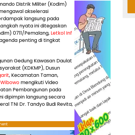
ando Distrik Militer (Kodim)
mengawal akselerasi
berdampak langsung pada
angkah nyata ini ditegaskan
dim) 0711/Pemalang,
Letkol Inf
i agenda penting di tingkat
gunan Gedung Kawasan Daulat
syarakat (KDKMP), Dusun
arit
, Kecamatan Taman,
y Wibowo
mengikuti Video
epatan Pembangunan pada
ini dipimpin langsung secara
eral TNI Dr. Tandyo Budi Revita,
ment