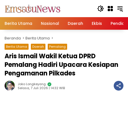
Langsung
ke
konten
Berita Utama
Nasional
Daerah
Ekbis
Pendidi
Beranda
Berita Utama
Berita Utama
Daerah
Pemalang
Aris Ismail Wakil Ketua DPRD
Pemalang Hadiri Upacara Kesiapan
Pengamanan Pilkades
Joko Longkeyang
Selasa, 7 Juli 2026 | 14:32 WIB