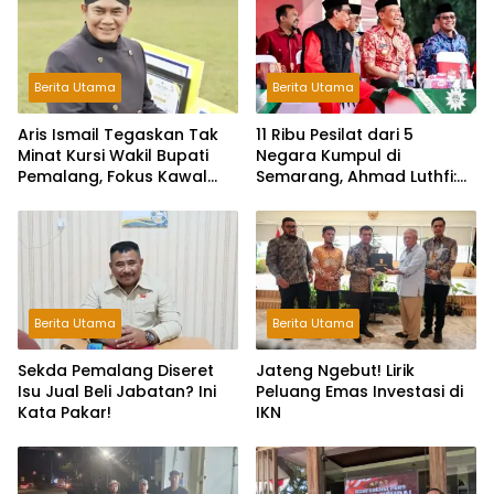
Berita Utama
Berita Utama
Aris Ismail Tegaskan Tak
11 Ribu Pesilat dari 5
Minat Kursi Wakil Bupati
Negara Kumpul di
Pemalang, Fokus Kawal
Semarang, Ahmad Luthfi:
Lembaga Legislatif
Silat Benteng Karakter
Bangsa!
Berita Utama
Berita Utama
Sekda Pemalang Diseret
Jateng Ngebut! Lirik
Isu Jual Beli Jabatan? Ini
Peluang Emas Investasi di
Kata Pakar!
IKN