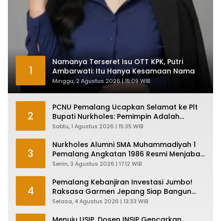
Namanya Terseret Isu OTT KPK, Putri
1
Ambarwati: Itu Hanya Kesamaan Nama
Minggu, 2 Agustus 2026 | 15:09 WIB
PCNU Pemalang Ucapkan Selamat ke Plt
2
Bupati Nurkholes: Pemimpin Adalah
Pelayan Rakyat!
Sabtu, 1 Agustus 2026 | 15:35 WIB
Nurkholes Alumni SMA Muhammadiyah 1
3
Pemalang Angkatan 1986 Resmi Menjabat
Plt Bupati, Inilah Pesan Ketua Asmam 86
Senin, 3 Agustus 2026 | 17:12 WIB
Pemalang Kebanjiran Investasi Jumbo!
4
Raksasa Garmen Jepang Siap Bangun
Pabrik dan Serap Ribuan Tenaga Kerja
Selasa, 4 Agustus 2026 | 13:33 WIB
Menuju USIP, Dosen INSIP Gencarkan