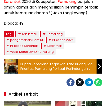
Serentak
2026 di Kabupaten
Pemalang
berjalan
aman, damai, dan menghasilkan pemimpin terbaik
untuk kemajuan daerah.*( Joko Longkeyang).
Dibaca:
49
Tag:
Aris Ismail
Pemalang
pengamanan Pemilu
Pilkades 2026
Pilkades Serentak
Satlinmas
Wakil Ketua DPRD Pemalang
Bupati Pemalang Tegaskan Tata Ruang Jadi
Prioritas, Pemalang Perkuat Perlindungan
Lahan Pertanian dan Investasi
Artikel Terkait