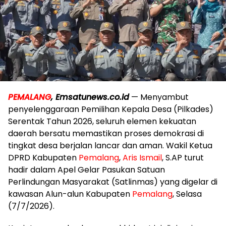
PEMALANG
, Emsatunews.co.id
— Menyambut
penyelenggaraan Pemilihan Kepala Desa (Pilkades)
Serentak Tahun 2026, seluruh elemen kekuatan
daerah bersatu memastikan proses demokrasi di
tingkat desa berjalan lancar dan aman. Wakil Ketua
DPRD Kabupaten
Pemalang
,
Aris Ismail
, S.AP turut
hadir dalam Apel Gelar Pasukan Satuan
Perlindungan Masyarakat (Satlinmas) yang digelar di
kawasan Alun-alun Kabupaten
Pemalang
, Selasa
(7/7/2026).