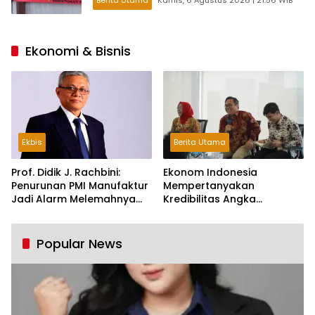
Berita Utama
Kamis, 6 Agustus 2026 | 21:56 WIB
Ekonomi & Bisnis
Ekbis
Berita Utama
Prof. Didik J. Rachbini:
Ekonom Indonesia
Penurunan PMI Manufaktur
Mempertanyakan
Jadi Alarm Melemahnya
Kredibilitas Angka
Industri Nasional
Pertumbuhan 5,61%:
Tumbuh Tapi Rapuh
Popular News