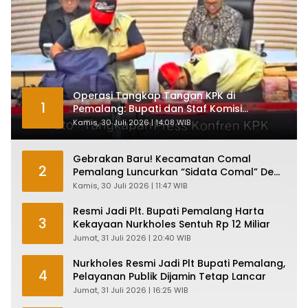
Operasi Tangkap Tangan KPK di
1
Pemalang: Bupati dan Staf Komisi
Antirasuah Ditetapkan Tersangka
Kamis, 30 Juli 2026 | 14:08 WIB
Gebrakan Baru! Kecamatan Comal
2
Pemalang Luncurkan “Sidata Comal” Demi
Layanan Publik Makin Ngebut
Kamis, 30 Juli 2026 | 11:47 WIB
Resmi Jadi Plt. Bupati Pemalang Harta
3
Kekayaan Nurkholes Sentuh Rp 12 Miliar
Jumat, 31 Juli 2026 | 20:40 WIB
Nurkholes Resmi Jadi Plt Bupati Pemalang,
4
Pelayanan Publik Dijamin Tetap Lancar
Jumat, 31 Juli 2026 | 16:25 WIB