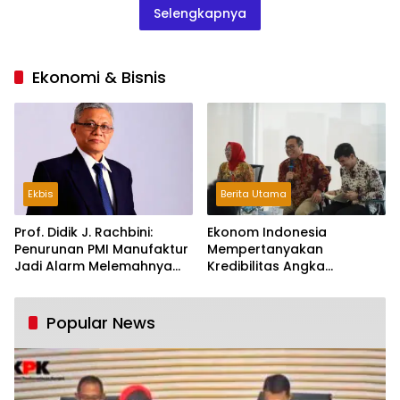
Selengkapnya
Ekonomi & Bisnis
Ekbis
Berita Utama
Prof. Didik J. Rachbini:
Ekonom Indonesia
Penurunan PMI Manufaktur
Mempertanyakan
Jadi Alarm Melemahnya
Kredibilitas Angka
Industri Nasional
Pertumbuhan 5,61%:
Tumbuh Tapi Rapuh
Popular News