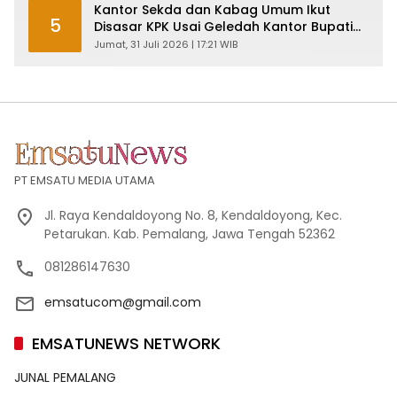
Kantor Sekda dan Kabag Umum Ikut
5
Disasar KPK Usai Geledah Kantor Bupati
Pemalang
Jumat, 31 Juli 2026 | 17:21 WIB
PT EMSATU MEDIA UTAMA
Jl. Raya Kendaldoyong No. 8, Kendaldoyong, Kec.
Petarukan. Kab. Pemalang, Jawa Tengah 52362
081286147630
emsatucom@gmail.com
EMSATUNEWS NETWORK
JUNAL PEMALANG