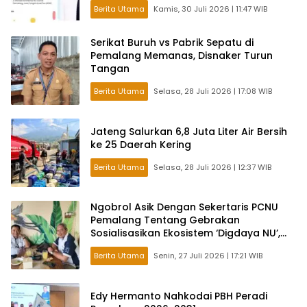
Berita Utama
Kamis, 30 Juli 2026 | 11:47 WIB
Serikat Buruh vs Pabrik Sepatu di
Pemalang Memanas, Disnaker Turun
Tangan
Berita Utama
Selasa, 28 Juli 2026 | 17:08 WIB
Jateng Salurkan 6,8 Juta Liter Air Bersih
ke 25 Daerah Kering
Berita Utama
Selasa, 28 Juli 2026 | 12:37 WIB
Ngobrol Asik Dengan Sekertaris PCNU
Pemalang Tentang Gebrakan
Sosialisasikan Ekosistem ‘Digdaya NU’,
Padukan Tradisi Kultural dan Digitalisasi
Berita Utama
Senin, 27 Juli 2026 | 17:21 WIB
Organisasi Modern
Edy Hermanto Nahkodai PBH Peradi