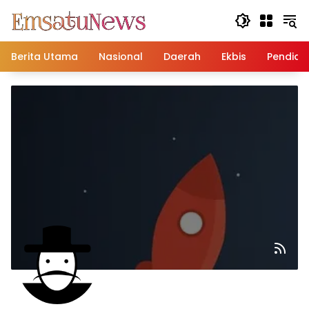
Langsung
ke
konten
Berita Utama
Nasional
Daerah
Ekbis
Pendidi