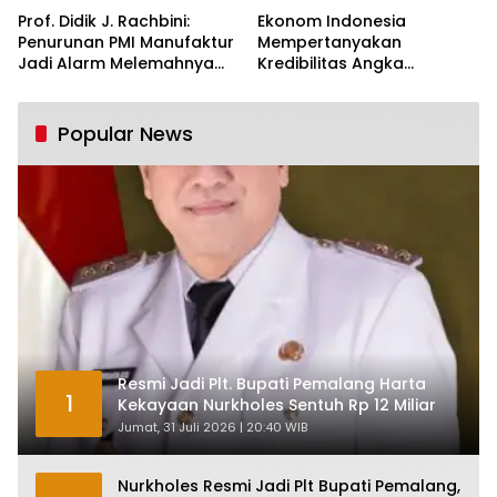
Prof. Didik J. Rachbini:
Ekonom Indonesia
Penurunan PMI Manufaktur
Mempertanyakan
Jadi Alarm Melemahnya
Kredibilitas Angka
Industri Nasional
Pertumbuhan 5,61%:
Tumbuh Tapi Rapuh
Popular News
Resmi Jadi Plt. Bupati Pemalang Harta
1
Kekayaan Nurkholes Sentuh Rp 12 Miliar
Jumat, 31 Juli 2026 | 20:40 WIB
Nurkholes Resmi Jadi Plt Bupati Pemalang,