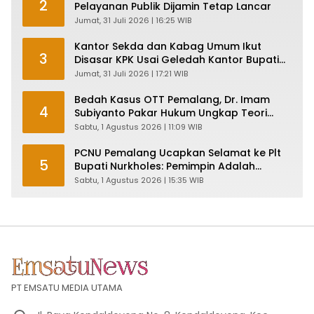
2
Pelayanan Publik Dijamin Tetap Lancar
Jumat, 31 Juli 2026 | 16:25 WIB
Kantor Sekda dan Kabag Umum Ikut
3
Disasar KPK Usai Geledah Kantor Bupati
Pemalang
Jumat, 31 Juli 2026 | 17:21 WIB
Bedah Kasus OTT Pemalang, Dr. Imam
4
Subiyanto Pakar Hukum Ungkap Teori
Penyertaan KPK
Sabtu, 1 Agustus 2026 | 11:09 WIB
PCNU Pemalang Ucapkan Selamat ke Plt
5
Bupati Nurkholes: Pemimpin Adalah
Pelayan Rakyat!
Sabtu, 1 Agustus 2026 | 15:35 WIB
PT EMSATU MEDIA UTAMA