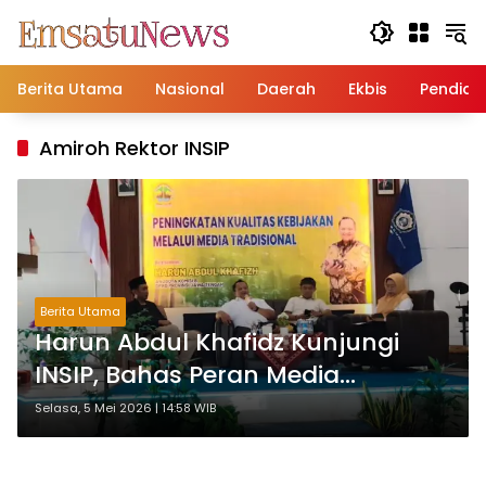
Langsung
ke
konten
Berita Utama
Nasional
Daerah
Ekbis
Pendidi
Amiroh Rektor INSIP
Berita Utama
Harun Abdul Khafidz Kunjungi
INSIP, Bahas Peran Media
Tradisional dalam Kebijakan
Selasa, 5 Mei 2026 | 14:58 WIB
Publik