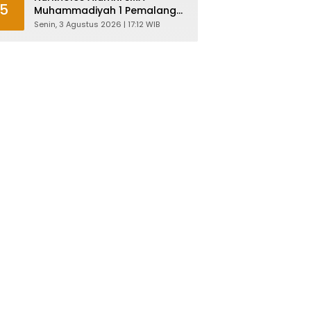
5
Muhammadiyah 1 Pemalang
Angkatan 1986 Resmi
Senin, 3 Agustus 2026 | 17:12 WIB
Menjabat Plt Bupati, Inilah
Pesan Ketua Asmam 86