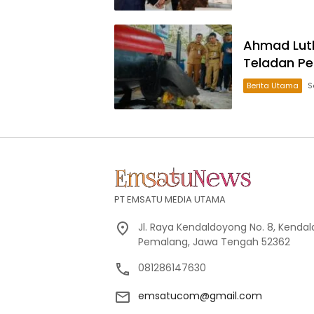
Ahmad Luth
Teladan Pe
Berita Utama
S
PT EMSATU MEDIA UTAMA
Jl. Raya Kendaldoyong No. 8, Kendal
Pemalang, Jawa Tengah 52362
081286147630
emsatucom@gmail.com