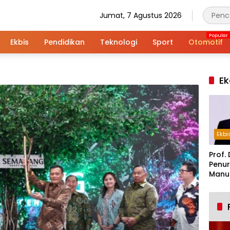
Jumat, 7 Agustus 2026
Ekbis
Pendidikan
Teknologi
Sport
Otomotif
Ek
Ekbi
Prof. 
Penur
Manuf
Alar
Indus