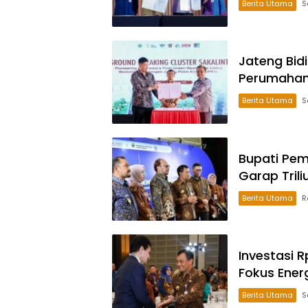
Berita Utama
S
Jateng Bid
Perumahan
Berita Utama
S
Bupati Pem
Garap Trili
Berita Utama
R
Investasi R
Fokus Energ
Berita Utama
S