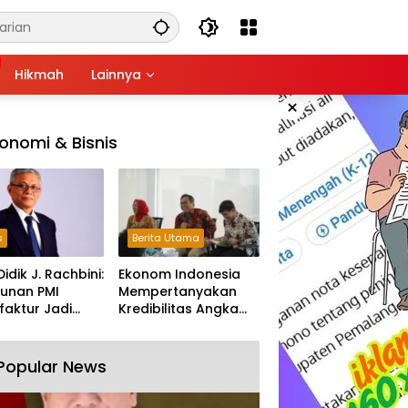
Hikmah
Lainnya
×
onomi & Bisnis
s
Berita Utama
Didik J. Rachbini:
Ekonom Indonesia
unan PMI
Mempertanyakan
aktur Jadi
Kredibilitas Angka
m Melemahnya
Pertumbuhan 5,61%:
tri Nasional
Tumbuh Tapi Rapuh
Popular News