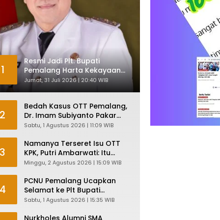
Resmi Jadi Plt. Bupati
1
Pemalang Harta Kekayaan
Nurkholes Sentuh Rp 12 Miliar
Jumat, 31 Juli 2026 | 20:40 WIB
Bedah Kasus OTT Pemalang,
2
Dr. Imam Subiyanto Pakar
Hukum Ungkap Teori
Sabtu, 1 Agustus 2026 | 11:09 WIB
Penyertaan KPK
Namanya Terseret Isu OTT
3
KPK, Putri Ambarwati: Itu
Hanya Kesamaan Nama
Minggu, 2 Agustus 2026 | 15:09 WIB
PCNU Pemalang Ucapkan
4
Selamat ke Plt Bupati
Nurkholes: Pemimpin Adalah
Sabtu, 1 Agustus 2026 | 15:35 WIB
Pelayan Rakyat!
Nurkholes Alumni SMA