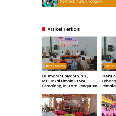
Kompak Turun Tangan
Artikel Terkait
Berita Utama
Berita
Dr. Imam Subiyanto, S.H.,
PTMSI A
M.H.Bakal Pimpin PTMSI
Kebangk
Pemalang, Ini Kata Pengurus!
Pemala
Muscabl