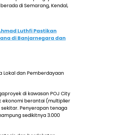
berada di Semarang, Kendal,
Ahmad Luthfi Pastikan
cana di Banjarnegara dan
a Lokal dan Pemberdayaan
gaproyek di kawasan POJ City
ekonomi berantai (multiplier
 sekitar. Penyerapan tenaga
nampung sedikitnya 3.000