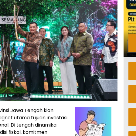
vinsi Jawa Tengah kian
net utama tujuan investasi
nal. Di tengah dinamika
isi fiskal, komitmen