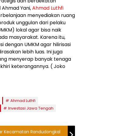
trategis dan berdekatan
l Ahmad Yani,
Ahmad Luthfi
rbelanjaan menyediakan ruang
produk unggulan dari pelaku
MKM) lokal agar bisa naik
ada masyarakat. Karena itu,
i dengan UMKM agar hilirisasi
asakan lebih luas. Ini juga
yang menyerap banyak tenaga
hiri keterangannya. ( Joko
Ahmad Luthfi
Investasi Jawa Tengah
ilar Kecamatan Randudongkal