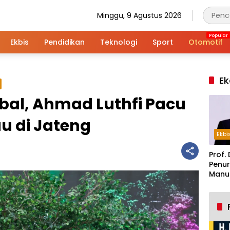
Minggu, 9 Agustus 2026
Ekbis
Pendidikan
Teknologi
Sport
Otomotif
Ek
bal, Ahmad Luthfi Pacu
au di Jateng
Ekbi
Prof. 
Penur
Manuf
Alar
Indus