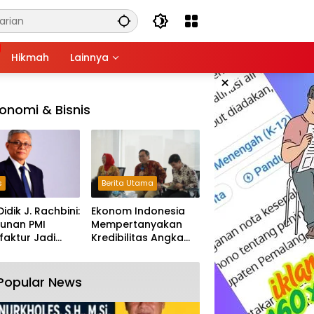
Hikmah
Lainnya
×
onomi & Bisnis
s
Berita Utama
Didik J. Rachbini:
Ekonom Indonesia
unan PMI
Mempertanyakan
aktur Jadi
Kredibilitas Angka
m Melemahnya
Pertumbuhan 5,61%:
tri Nasional
Tumbuh Tapi Rapuh
Popular News