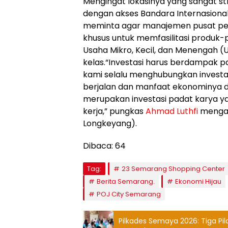
​Mengingat lokasinya yang sangat s
dengan akses Bandara Internasiona
meminta agar manajemen pusat pe
khusus untuk memfasilitasi produk-
Usaha Mikro, Kecil, dan Menengah (U
kelas.“Investasi harus berdampak p
kami selalu menghubungkan investas
berjalan dan manfaat ekonominya dir
merupakan investasi padat karya 
kerja,” pungkas
Ahmad Luthfi
mengak
Longkeyang).
Dibaca:
64
Tag:
23 Semarang Shopping Center
Berita Semarang.
Ekonomi Hijau
POJ City Semarang
Pilkades Semaya 2026: Tiga P