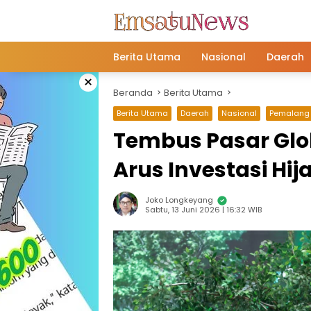
Langsung
ke
konten
Berita Utama
Nasional
Daerah
×
Beranda
Berita Utama
Berita Utama
Daerah
Nasional
Pemalang
Tembus Pasar Glo
Arus Investasi Hij
Joko Longkeyang
Sabtu, 13 Juni 2026 | 16:32 WIB