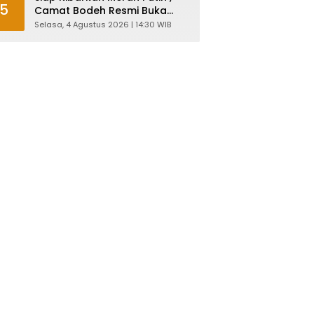
5
Camat Bodeh Resmi Buka
Pelatihan Capaska 2026
Selasa, 4 Agustus 2026 | 14:30 WIB