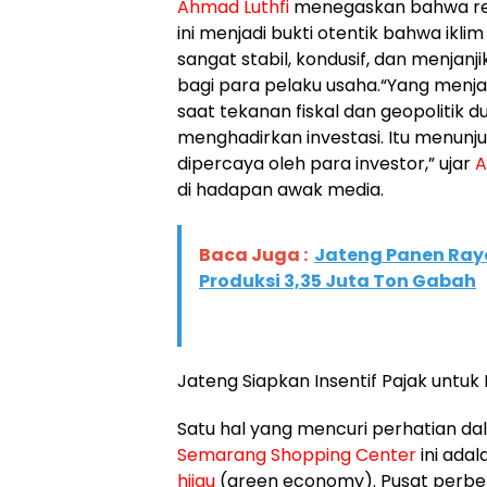
Ahmad Luthfi
menegaskan bahwa real
ini menjadi bukti otentik bahwa iklim
sangat stabil, kondusif, dan menjan
bagi para pelaku usaha.​“Yang menjadi
saat tekanan fiskal dan geopolitik 
menghadirkan investasi. Itu menun
dipercaya oleh para investor,” ujar
A
di hadapan awak media.
Baca Juga :
Jateng Panen Ray
Produksi 3,35 Juta Ton Gabah
​Jateng Siapkan Insentif Pajak untu
​Satu hal yang mencuri perhatian
Semarang Shopping Center
ini ada
hijau
(green economy). Pusat perbel