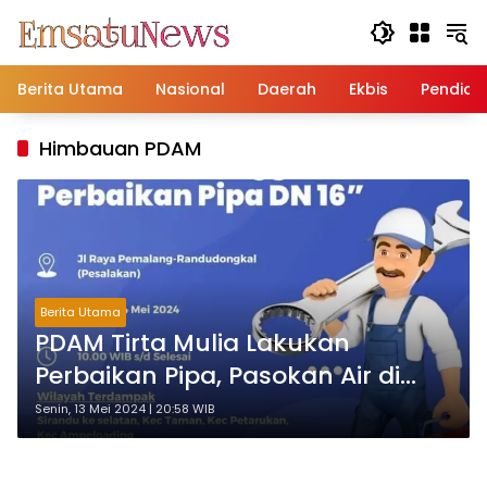
Langsung
ke
konten
Berita Utama
Nasional
Daerah
Ekbis
Pendidi
Himbauan PDAM
Berita Utama
PDAM Tirta Mulia Lakukan
Perbaikan Pipa, Pasokan Air di
Pemalang Akan Terganggu
Senin, 13 Mei 2024 | 20:58 WIB