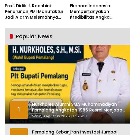
Prof. Didik J. Rachbini:
Ekonom Indonesia
Penurunan PMI Manufaktur
Mempertanyakan
Jadi Alarm Melemahnya
Kredibilitas Angka
Industri Nasional
Pertumbuhan 5,61%:
Tumbuh Tapi Rapuh
Popular News
Nurkholes Alumni SMA Muhammadiyah 1
1
Pemalang Angkatan 1986 Resmi Menjabat
Plt Bupati, Inilah Pesan Ketua Asmam 86
Senin, 3 Agustus 2026 | 17:12 WIB
Pemalang Kebanjiran Investasi Jumbo!