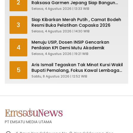
2
Raksasa Garmen Jepang Siap Bangun
Pabrik dan Serap Ribuan Tenaga Kerja
Selasa, 4 Agustus 2026 | 13:33 WIB
Siap Kibarkan Merah Putih , Camat Bodeh
3
Resmi Buka Pelatihan Capaska 2026
Selasa, 4 Agustus 2026 | 14:30 WIB
Menuju USIP, Dosen INSIP Gencarkan
4
Penilaian KPI Demi Mutu Akademik
Selasa, 4 Agustus 2026 | 19:21 WIB
Aris Ismail Tegaskan Tak Minat Kursi Wakil
5
Bupati Pemalang, Fokus Kawal Lembaga
Legislatif
Sabtu, 8 Agustus 2026 | 12:52 WIB
PT EMSATU MEDIA UTAMA