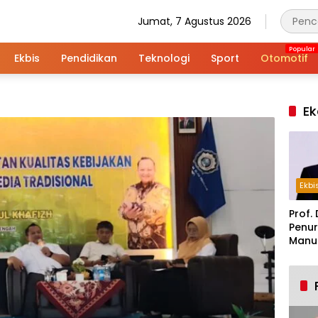
Jumat, 7 Agustus 2026
Ekbis
Pendidikan
Teknologi
Sport
Otomotif
Ek
Ekbi
Prof. 
Penur
Manuf
Alar
Indus