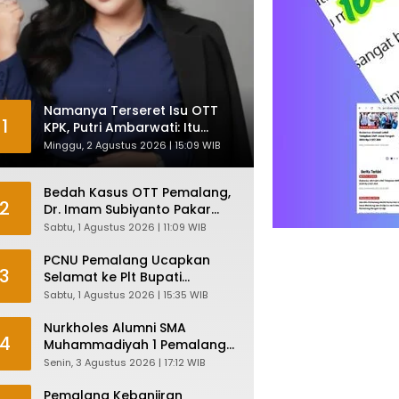
Namanya Terseret Isu OTT
1
KPK, Putri Ambarwati: Itu
Hanya Kesamaan Nama
Minggu, 2 Agustus 2026 | 15:09 WIB
Bedah Kasus OTT Pemalang,
2
Dr. Imam Subiyanto Pakar
Hukum Ungkap Teori
Sabtu, 1 Agustus 2026 | 11:09 WIB
Penyertaan KPK
PCNU Pemalang Ucapkan
3
Selamat ke Plt Bupati
Nurkholes: Pemimpin Adalah
Sabtu, 1 Agustus 2026 | 15:35 WIB
Pelayan Rakyat!
Nurkholes Alumni SMA
4
Muhammadiyah 1 Pemalang
Angkatan 1986 Resmi
Senin, 3 Agustus 2026 | 17:12 WIB
Menjabat Plt Bupati, Inilah
Pesan Ketua Asmam 86
Pemalang Kebanjiran