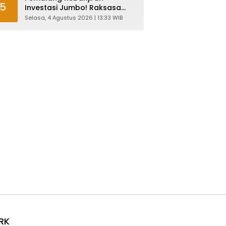
5
Investasi Jumbo! Raksasa
Garmen Jepang Siap Bangun
Selasa, 4 Agustus 2026 | 13:33 WIB
Pabrik dan Serap Ribuan
Tenaga Kerja
RK