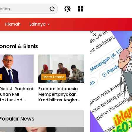
Hikmah
Lainnya
×
onomi & Bisnis
s
Berita Utama
Didik J. Rachbini:
Ekonom Indonesia
unan PMI
Mempertanyakan
aktur Jadi
Kredibilitas Angka
m Melemahnya
Pertumbuhan 5,61%:
tri Nasional
Tumbuh Tapi Rapuh
Popular News