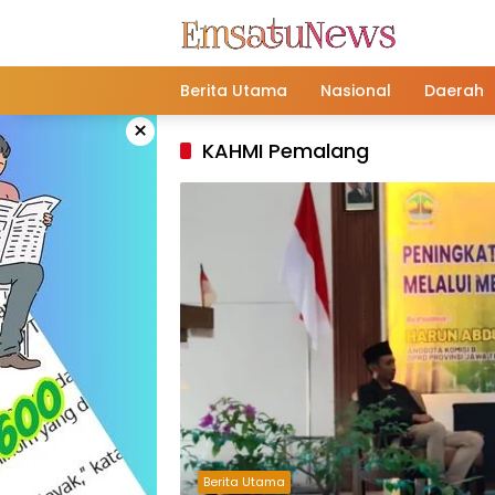
Langsung
ke
konten
Berita Utama
Nasional
Daerah
×
KAHMI Pemalang
Berita Utama