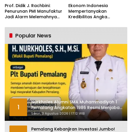
Prof. Didik J. Rachbini:
Ekonom Indonesia
Penurunan PMI Manufaktur
Mempertanyakan
Jadi Alarm Melemahnya
Kredibilitas Angka
Industri Nasional
Pertumbuhan 5,61%:
Tumbuh Tapi Rapuh
Popular News
Nurkholes Alumni SMA Muhammadiyah 1
1
Pemalang Angkatan 1986 Resmi Menjabat
Plt Bupati, Inilah Pesan Ketua Asmam 86
Senin, 3 Agustus 2026 | 17:12 WIB
Pemalang Kebanjiran Investasi Jumbo!