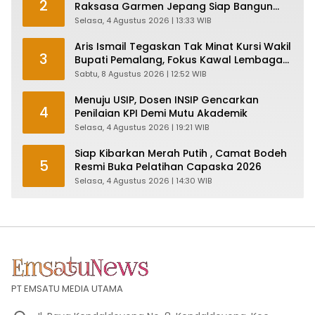
2
Raksasa Garmen Jepang Siap Bangun
Pabrik dan Serap Ribuan Tenaga Kerja
Selasa, 4 Agustus 2026 | 13:33 WIB
Aris Ismail Tegaskan Tak Minat Kursi Wakil
3
Bupati Pemalang, Fokus Kawal Lembaga
Legislatif
Sabtu, 8 Agustus 2026 | 12:52 WIB
Menuju USIP, Dosen INSIP Gencarkan
4
Penilaian KPI Demi Mutu Akademik
Selasa, 4 Agustus 2026 | 19:21 WIB
Siap Kibarkan Merah Putih , Camat Bodeh
5
Resmi Buka Pelatihan Capaska 2026
Selasa, 4 Agustus 2026 | 14:30 WIB
PT EMSATU MEDIA UTAMA