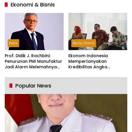
Ekonomi & Bisnis
Ekbis
Berita Utama
Prof. Didik J. Rachbini:
Ekonom Indonesia
Penurunan PMI Manufaktur
Mempertanyakan
Jadi Alarm Melemahnya
Kredibilitas Angka
Industri Nasional
Pertumbuhan 5,61%:
Tumbuh Tapi Rapuh
Popular News