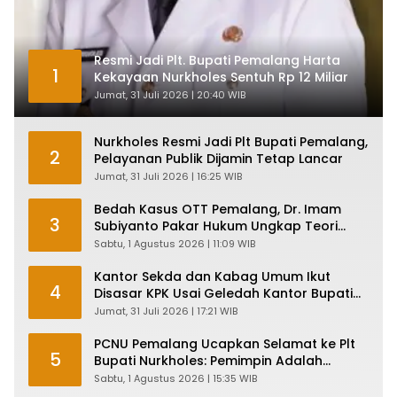
Resmi Jadi Plt. Bupati Pemalang Harta
1
Kekayaan Nurkholes Sentuh Rp 12 Miliar
Jumat, 31 Juli 2026 | 20:40 WIB
Nurkholes Resmi Jadi Plt Bupati Pemalang,
2
Pelayanan Publik Dijamin Tetap Lancar
Jumat, 31 Juli 2026 | 16:25 WIB
Bedah Kasus OTT Pemalang, Dr. Imam
3
Subiyanto Pakar Hukum Ungkap Teori
Penyertaan KPK
Sabtu, 1 Agustus 2026 | 11:09 WIB
Kantor Sekda dan Kabag Umum Ikut
4
Disasar KPK Usai Geledah Kantor Bupati
Pemalang
Jumat, 31 Juli 2026 | 17:21 WIB
PCNU Pemalang Ucapkan Selamat ke Plt
5
Bupati Nurkholes: Pemimpin Adalah
Pelayan Rakyat!
Sabtu, 1 Agustus 2026 | 15:35 WIB