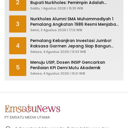
2
Bupati Nurkholes: Pemimpin Adalah
Pelayan Rakyat!
Sabtu, 1 Agustus 2026 | 15:35 WIB
Nurkholes Alumni SMA Muhammadiyah 1
3
Pemalang Angkatan 1986 Resmi Menjabat
Plt Bupati, Inilah Pesan Ketua Asmam 86
Senin, 3 Agustus 2026 | 17:12 WIB
Pemalang Kebanjiran Investasi Jumbo!
4
Raksasa Garmen Jepang Siap Bangun
Pabrik dan Serap Ribuan Tenaga Kerja
Selasa, 4 Agustus 2026 | 13:33 WIB
Menuju USIP, Dosen INSIP Gencarkan
5
Penilaian KPI Demi Mutu Akademik
Selasa, 4 Agustus 2026 | 19:21 WIB
PT EMSATU MEDIA UTAMA