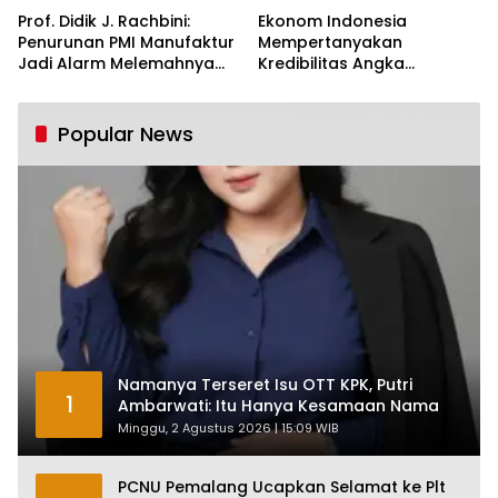
Prof. Didik J. Rachbini:
Ekonom Indonesia
Penurunan PMI Manufaktur
Mempertanyakan
Jadi Alarm Melemahnya
Kredibilitas Angka
Industri Nasional
Pertumbuhan 5,61%:
Tumbuh Tapi Rapuh
Popular News
Namanya Terseret Isu OTT KPK, Putri
1
Ambarwati: Itu Hanya Kesamaan Nama
Minggu, 2 Agustus 2026 | 15:09 WIB
PCNU Pemalang Ucapkan Selamat ke Plt