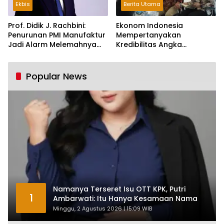
Ekbis
Berita Utama
Prof. Didik J. Rachbini:
Ekonom Indonesia
Penurunan PMI Manufaktur
Mempertanyakan
Jadi Alarm Melemahnya
Kredibilitas Angka
Industri Nasional
Pertumbuhan 5,61%:
Tumbuh Tapi Rapuh
Popular News
Namanya Terseret Isu OTT KPK, Putri
1
Ambarwati: Itu Hanya Kesamaan Nama
Minggu, 2 Agustus 2026 | 15:09 WIB