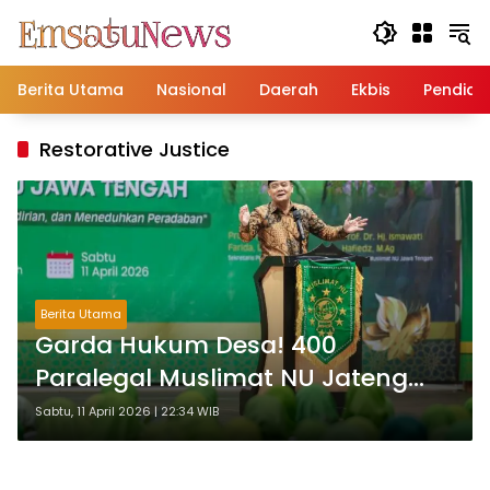
Langsung
ke
konten
Berita Utama
Nasional
Daerah
Ekbis
Pendidi
Restorative Justice
Berita Utama
Garda Hukum Desa! 400
Paralegal Muslimat NU Jateng
Resmi Dikukuhkan
Sabtu, 11 April 2026 | 22:34 WIB