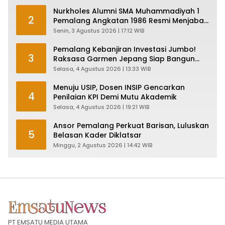
Nurkholes Alumni SMA Muhammadiyah 1
2
Pemalang Angkatan 1986 Resmi Menjabat
Plt Bupati, Inilah Pesan Ketua Asmam 86
Senin, 3 Agustus 2026 | 17:12 WIB
Pemalang Kebanjiran Investasi Jumbo!
3
Raksasa Garmen Jepang Siap Bangun
Pabrik dan Serap Ribuan Tenaga Kerja
Selasa, 4 Agustus 2026 | 13:33 WIB
Menuju USIP, Dosen INSIP Gencarkan
4
Penilaian KPI Demi Mutu Akademik
Selasa, 4 Agustus 2026 | 19:21 WIB
Ansor Pemalang Perkuat Barisan, Luluskan
5
Belasan Kader Diklatsar
Minggu, 2 Agustus 2026 | 14:42 WIB
PT EMSATU MEDIA UTAMA