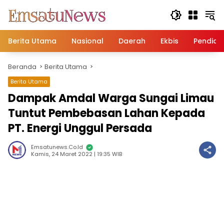
Langsung
ke
konten
Berita Utama
Nasional
Daerah
Ekbis
Pendidi
Beranda
Berita Utama
Berita Utama
Dampak Amdal Warga Sungai Limau
Tuntut Pembebasan Lahan Kepada
PT. Energi Unggul Persada
Emsatunews.co.id
Kamis, 24 Maret 2022 | 19:35 WIB