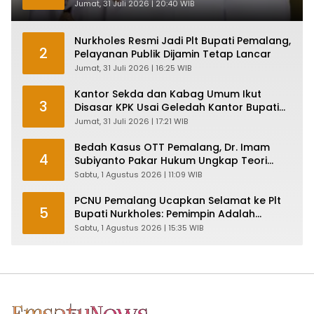
Jumat, 31 Juli 2026 | 20:40 WIB
Nurkholes Resmi Jadi Plt Bupati Pemalang,
2
Pelayanan Publik Dijamin Tetap Lancar
Jumat, 31 Juli 2026 | 16:25 WIB
Kantor Sekda dan Kabag Umum Ikut
3
Disasar KPK Usai Geledah Kantor Bupati
Pemalang
Jumat, 31 Juli 2026 | 17:21 WIB
Bedah Kasus OTT Pemalang, Dr. Imam
4
Subiyanto Pakar Hukum Ungkap Teori
Penyertaan KPK
Sabtu, 1 Agustus 2026 | 11:09 WIB
PCNU Pemalang Ucapkan Selamat ke Plt
5
Bupati Nurkholes: Pemimpin Adalah
Pelayan Rakyat!
Sabtu, 1 Agustus 2026 | 15:35 WIB