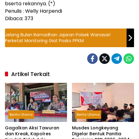
bserta rekannya. (*)
Penulis : Welly Harpendi
Dibaca:
373
Jelang Bulan Ramadhan Jajaran Polsek Wanasari
Perketat Monitoring Giat Posko PPKM
Artikel Terkait
Berita Utama
Berita Utama
Gagalkan Aksi Tawuran
Musdes Longkeyang
dan Kreak, Kapolres
Digelar Bentuk Panitia