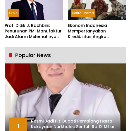
Ekbis
Berita Utama
Prof. Didik J. Rachbini:
Ekonom Indonesia
Penurunan PMI Manufaktur
Mempertanyakan
Jadi Alarm Melemahnya
Kredibilitas Angka
Industri Nasional
Pertumbuhan 5,61%:
Tumbuh Tapi Rapuh
Popular News
Resmi Jadi Plt. Bupati Pemalang Harta
1
Kekayaan Nurkholes Sentuh Rp 12 Miliar