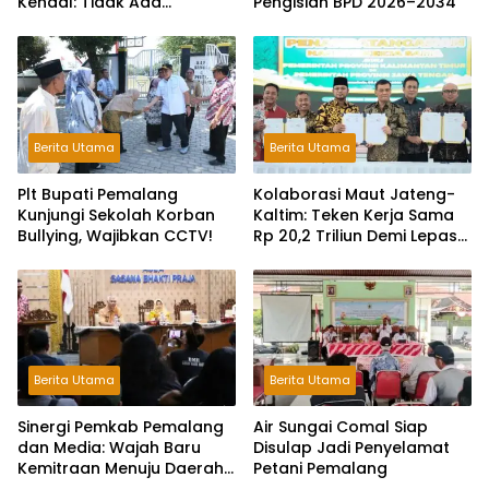
Kendal: Tidak Ada
Pengisian BPD 2026–2034
Toleransi dan Ruang Bagi
Pelaku Kejahatan Jalanan
Berita Utama
Berita Utama
Plt Bupati Pemalang
Kolaborasi Maut Jateng-
Kunjungi Sekolah Korban
Kaltim: Teken Kerja Sama
Bullying, Wajibkan CCTV!
Rp 20,2 Triliun Demi Lepas
dari Ketergantungan Pusat
Berita Utama
Berita Utama
Sinergi Pemkab Pemalang
Air Sungai Comal Siap
dan Media: Wajah Baru
Disulap Jadi Penyelamat
Kemitraan Menuju Daerah
Petani Pemalang