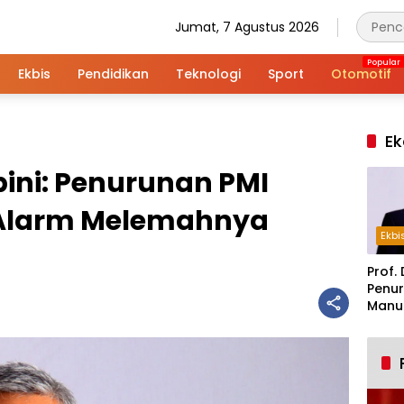
Jumat, 7 Agustus 2026
Ekbis
Pendidikan
Teknologi
Sport
Otomotif
Ek
hbini: Penurunan PMI
 Alarm Melemahnya
Ekbi
Prof. 
Penur
Manuf
Alar
Indus