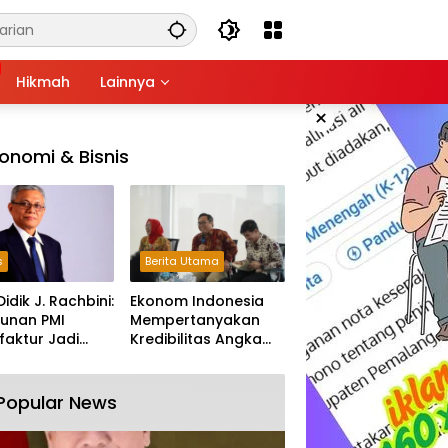
Hikmah
Lainnya
×
onomi & Bisnis
s
Berita Utama
Didik J. Rachbini:
Ekonom Indonesia
unan PMI
Mempertanyakan
aktur Jadi
Kredibilitas Angka
m Melemahnya
Pertumbuhan 5,61%:
tri Nasional
Tumbuh Tapi Rapuh
Popular News