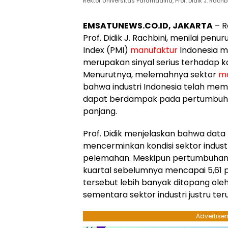
Rektor Universitas Paramadina, Prof. Didik J. Rachbin
EMSATUNEWS.CO.ID, JAKARTA
– R
Prof. Didik J. Rachbini, menilai pen
Index (PMI)
manufaktur
Indonesia me
merupakan sinyal serius terhadap kon
Menurutnya, melemahnya sektor
ma
bahwa industri Indonesia telah mem
dapat berdampak pada pertumbuha
panjang.
Prof. Didik menjelaskan bahwa data P
mencerminkan kondisi sektor indust
pelemahan. Meskipun pertumbuhan
kuartal sebelumnya mencapai 5,61 p
tersebut lebih banyak ditopang ole
sementara sektor industri justru t
Advertise