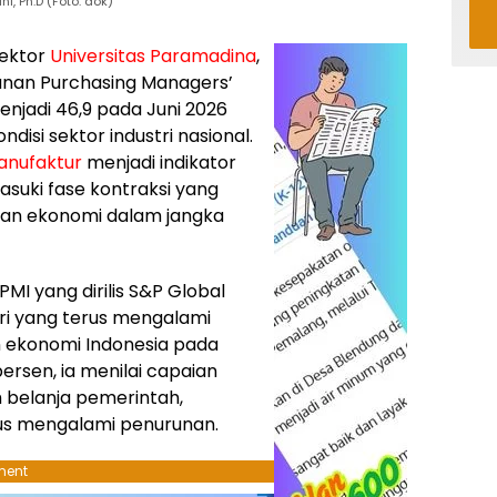
i, Ph.D (Foto: dok)
ektor
Universitas Paramadina
,
urunan Purchasing Managers’
njadi 46,9 pada Juni 2026
disi sektor industri nasional.
nufaktur
menjadi indikator
asuki fase kontraksi yang
n ekonomi dalam jangka
MI yang dirilis S&P Global
ri yang terus mengalami
 ekonomi Indonesia pada
ersen, ia menilai capaian
h belanja pemerintah,
erus mengalami penurunan.
ment