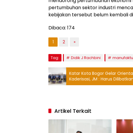
mendorong pertumbuhan ekonomi h
pertumbuhan sektor industri menca
kebijakan tersebut belum kembali d
Dibaca:
174
1
2
»
Tag:
Didik J Rachbini
manufaktu
Katar Kota Bogor Gelar Orien
Kaderisasi, JM : Harus Dilibat
Artikel Terkait