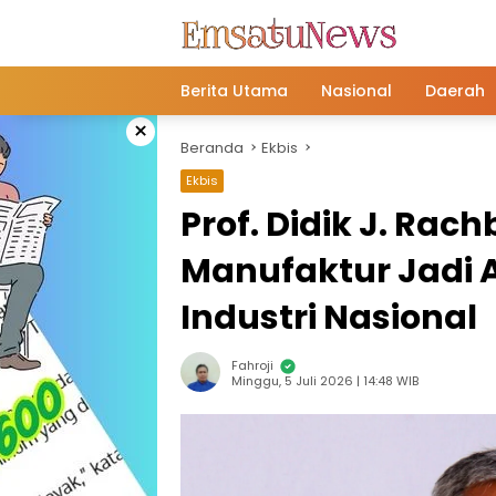
Langsung
ke
konten
Berita Utama
Nasional
Daerah
×
Beranda
Ekbis
Ekbis
Prof. Didik J. Rac
Manufaktur Jadi
Industri Nasional
Fahroji
Minggu, 5 Juli 2026 | 14:48 WIB