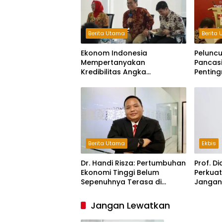
Berita Utama
Berita
Ekonom Indonesia
Peluncu
Mempertanyakan
Pancasi
Kredibilitas Angka
Pentin
Pertumbuhan 5,61%: Tumbuh
Pasar, 
Tapi Rapuh
Pancasi
Berita Utama
Ekbis
Dr. Handi Risza: Pertumbuhan
Prof. Di
Ekonomi Tinggi Belum
Perkua
Sepenuhnya Terasa di
Jangan
Masyarakat
Jepan
Jangan Lewatkan