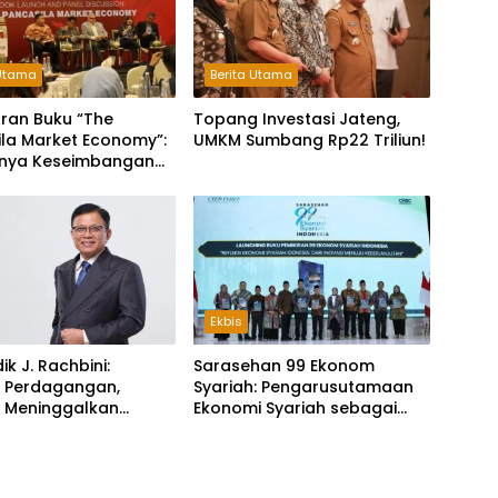
 Utama
Berita Utama
ran Buku “The
Topang Investasi Jateng,
la Market Economy”:
UMKM Sumbang Rp22 Triliun!
gnya Keseimbangan
Negara, dan Nilai
la
Ekbis
dik J. Rachbini:
Sarasehan 99 Ekonom
t Perdagangan,
Syariah: Pengarusutamaan
 Meninggalkan
Ekonomi Syariah sebagai
g
Pilar Baru Perekonomian
Nasional