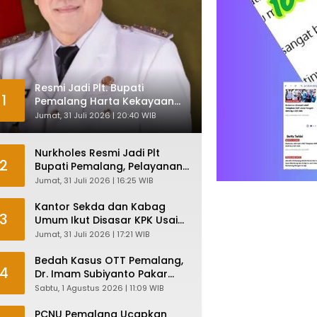
Resmi Jadi Plt. Bupati
1
Pemalang Harta Kekayaan
Nurkholes Sentuh Rp 12 Miliar
Jumat, 31 Juli 2026 | 20:40 WIB
Nurkholes Resmi Jadi Plt
2
Bupati Pemalang, Pelayanan
Publik Dijamin Tetap Lancar
Jumat, 31 Juli 2026 | 16:25 WIB
Kantor Sekda dan Kabag
3
Umum Ikut Disasar KPK Usai
Geledah Kantor Bupati
Jumat, 31 Juli 2026 | 17:21 WIB
Pemalang
Bedah Kasus OTT Pemalang,
4
Dr. Imam Subiyanto Pakar
Hukum Ungkap Teori
Sabtu, 1 Agustus 2026 | 11:09 WIB
Penyertaan KPK
PCNU Pemalang Ucapkan