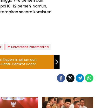
ingga 7–8 persen dan
pai 10–12 persen. Namun,
iterapkan secara konsisten.
r
Universitas Paramadina
tasi Kepemimpinan dan
kan Bantu Pemkot Bogor