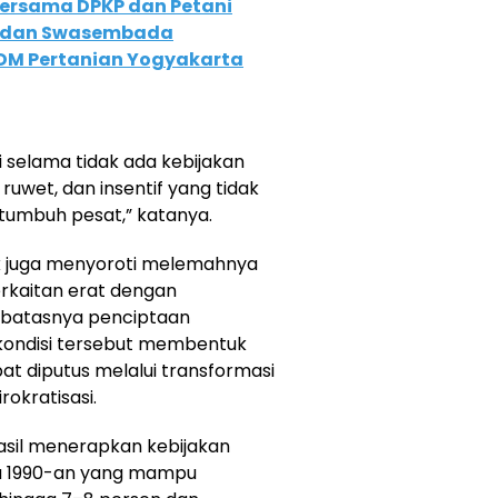
 bersama DPKP dan Petani
n dan Swasembada
SDM Pertanian Yogyakarta
i selama tidak ada kebijakan
ruwet, dan insentif yang tidak
tumbuh pesat,” katanya.
idik juga menyoroti melemahnya
erkaitan erat dengan
erbatasnya penciptaan
i kondisi tersebut membentuk
at diputus melalui transformasi
rokratisasi.
asil menerapkan kebijakan
a 1990-an yang mampu