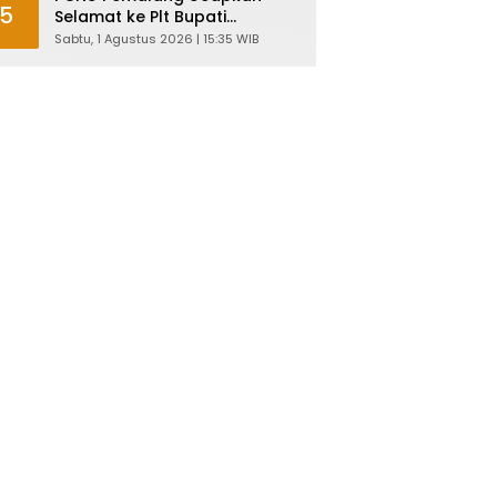
5
Selamat ke Plt Bupati
Nurkholes: Pemimpin Adalah
Sabtu, 1 Agustus 2026 | 15:35 WIB
Pelayan Rakyat!