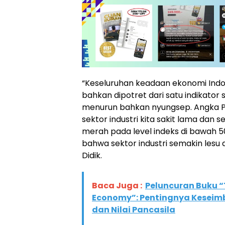
“Keseluruhan keadaan ekonomi Indon
bahkan dipotret dari satu indikator 
menurun bahkan nyungsep. Angka PM
sektor industri kita sakit lama dan
merah pada level indeks di bawah 50.
bahwa sektor industri semakin lesu d
Didik.
Baca Juga :
Peluncuran Buku “
Economy”: Pentingnya Keseim
dan Nilai Pancasila