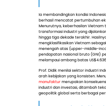
Ia membandingkan kondisi Indones
berhasil mencatat pertumbuhan eko
Menurutnya, keberhasilan Vietnam ti
transformasi industri yang dijalank
hingga tiga dekade terakhir. Hasilny
mengklasifikasikan Vietnam sebag
menengah atas (upper-middle-inc
pendapatan nasional bruto (GNI) per
melampaui ambang batas US$4.636
Prof. Didik menilai sektor industri In
arah kebijakan yang konsisten. Men
manufaktur
merupakan konsekuensi 
industri dan investasi, ditambah tek
geopolitik global serta berbagai pe