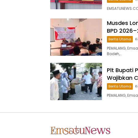
EMSATUNEWS.CO.I
Musdes Lon
BPD 2026–
Berita Utama
K
PEMALANG, Emsa
Bodeh,…
Plt Bupati 
Wajibkan 
Berita Utama
K
PEMALANG, Emsa