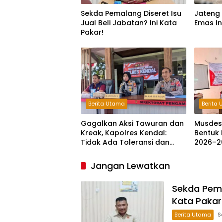
Sekda Pemalang Diseret Isu
Jateng 
Jual Beli Jabatan? Ini Kata
Emas In
Pakar!
Berita Utama
Berita
Gagalkan Aksi Tawuran dan
Musdes
Kreak, Kapolres Kendal:
Bentuk 
Tidak Ada Toleransi dan
2026–2
Ruang Bagi Pelaku
Kejahatan Jalanan
Jangan Lewatkan
Sekda Pemal
Kata Pakar
Berita Utama
S