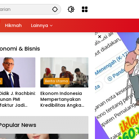
Hikmah
Lainnya
×
onomi & Bisnis
s
Berita Utama
Didik J. Rachbini:
Ekonom Indonesia
unan PMI
Mempertanyakan
aktur Jadi
Kredibilitas Angka
m Melemahnya
Pertumbuhan 5,61%:
tri Nasional
Tumbuh Tapi Rapuh
Popular News