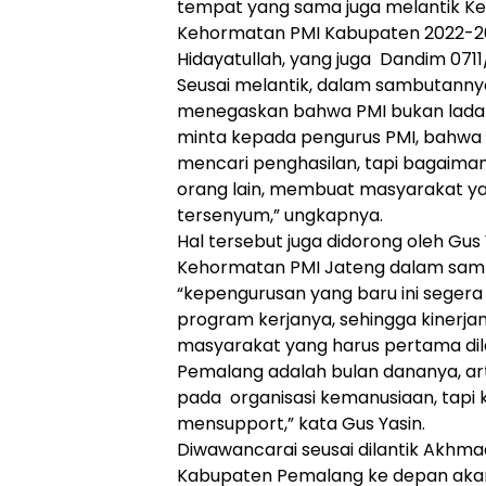
tempat yang sama juga melantik K
Kehormatan PMI Kabupaten 2022-202
Hidayatullah, yang juga Dandim 071
Seusai melantik, dalam sambutann
menegaskan bahwa PMI bukan ladan
minta kepada pengurus PMI, bahwa P
mencari penghasilan, tapi bagaiman
orang lain, membuat masyarakat y
tersenyum,” ungkapnya.
Hal tersebut juga didorong oleh Gu
Kehormatan PMI Jateng dalam samb
“kepengurusan yang baru ini sege
program kerjanya, sehingga kinerja
masyarakat yang harus pertama di
Pemalang adalah bulan dananya, ar
pada organisasi kemanusiaan, tapi
mensupport,” kata Gus Yasin.
Diwawancarai seusai dilantik Akhm
Kabupaten Pemalang ke depan aka