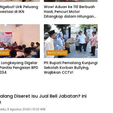
Ngebut! Lirik Peluang
Wow! Aduan ke 110 Berbuah
vestasi di IKN
Hasil, Pencuri Motor
Ditangkap dalam Hitungan
Jam
 Utama
Berita Utama
 Longkeyang Digelar
Plt Bupati Pemalang Kunjungi
Panitia Pengisian BPD
Sekolah Korban Bullying,
034
Wajibkan CCTV!
ang Diseret Isu Jual Beli Jabatan? Ini
!
abtu, 8 Agustus 2026 | 10:32 WIB