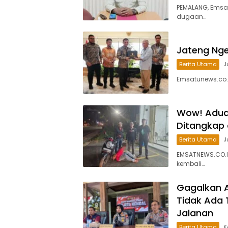
PEMALANG, Emsa
dugaan…
Jateng Ngeb
Berita Utama
J
Emsatunews.co.
Wow! Aduan
Ditangkap
Berita Utama
J
EMSATNEWS.CO.ID
kembali…
Gagalkan A
Tidak Ada 
Jalanan
Berita Utama
K