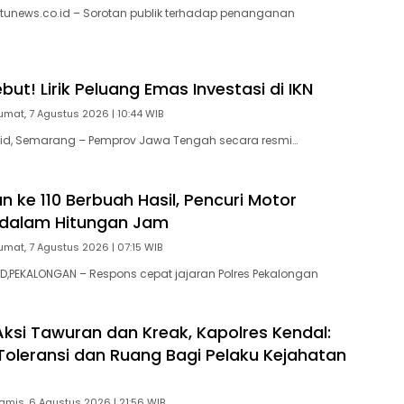
tunews.co.id – Sorotan publik terhadap penanganan
ut! Lirik Peluang Emas Investasi di IKN
umat, 7 Agustus 2026 | 10:44 WIB
id, Semarang – Pemprov Jawa Tengah secara resmi…
 ke 110 Berbuah Hasil, Pencuri Motor
 dalam Hitungan Jam
umat, 7 Agustus 2026 | 07:15 WIB
,PEKALONGAN – Respons cepat jajaran Polres Pekalongan
ksi Tawuran dan Kreak, Kapolres Kendal:
Toleransi dan Ruang Bagi Pelaku Kejahatan
amis, 6 Agustus 2026 | 21:56 WIB