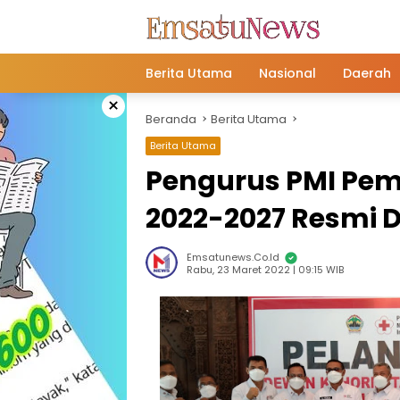
Langsung
ke
konten
Berita Utama
Nasional
Daerah
×
Beranda
Berita Utama
Berita Utama
Pengurus PMI Pem
2022-2027 Resmi D
Emsatunews.co.id
Rabu, 23 Maret 2022 | 09:15 WIB