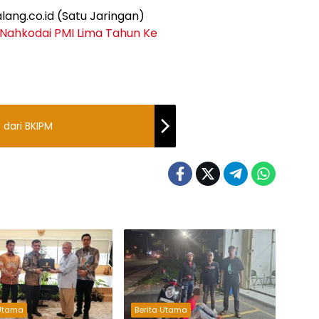
alang.co.id (Satu Jaringan)
Nahkodai PMI Lima Tahun Ke
 dari BKIPM
 Utama
Berita Utama