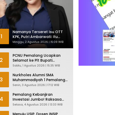
Namanya Terseret Isu OTT
1
KPK, Putri Ambarwati: Itu
Hanya Kesamaan Nama
Minggu, 2 Agustus 2026 | 15:09 WIB
PCNU Pemalang Ucapkan
2
Selamat ke Plt Bupati
Nurkholes: Pemimpin Adalah
Sabtu, 1 Agustus 2026 | 15:35 WIB
Pelayan Rakyat!
Nurkholes Alumni SMA
3
Muhammadiyah 1 Pemalang
Angkatan 1986 Resmi
Senin, 3 Agustus 2026 | 17:12 WIB
Menjabat Plt Bupati, Inilah
Pesan Ketua Asmam 86
Pemalang Kebanjiran
4
Investasi Jumbo! Raksasa
Garmen Jepang Siap Bangun
Selasa, 4 Agustus 2026 | 13:33 WIB
Pabrik dan Serap Ribuan
Tenaga Kerja
Menuju USIP, Dosen INSIP