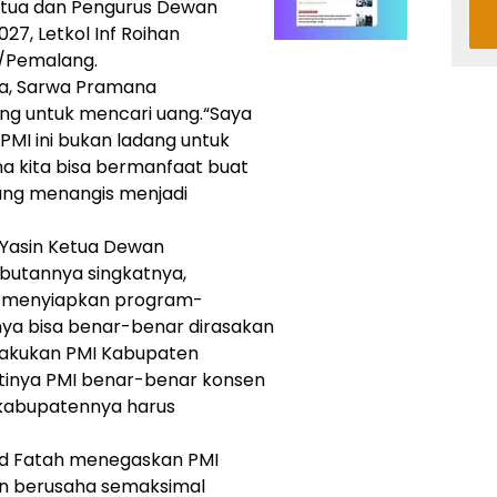
etua dan Pengurus Dewan
7, Letkol Inf Roihan
1/Pemalang.
ya, Sarwa Pramana
g untuk mencari uang.“Saya
MI ini bukan ladang untuk
a kita bisa bermanfaat buat
ang menangis menjadi
s Yasin Ketua Dewan
utannya singkatnya,
ra menyiapkan program-
nya bisa benar-benar dirasakan
lakukan PMI Kabupaten
tinya PMI benar-benar konsen
 kabupatennya harus
ad Fatah menegaskan PMI
n berusaha semaksimal