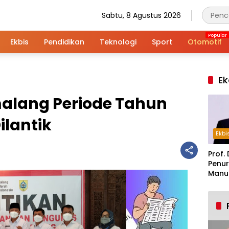
Sabtu, 8 Agustus 2026
Ekbis
Pendidikan
Teknologi
Sport
Otomotif
Ek
alang Periode Tahun
ilantik
Ekbi
Prof. 
Penur
Manuf
Alar
Indus