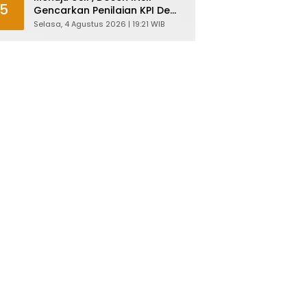
5
Gencarkan Penilaian KPI Demi
Mutu Akademik
Selasa, 4 Agustus 2026 | 19:21 WIB