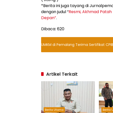
*Berita ini juga tayang di Jurnalpem
dengan judul “
Resmi, Akhmad Patah 
Depan”
.
Dibaca:
620
UMKM di Pemalang Terima Sertifikat CPIB
Artikel Terkait
Berita Utama
Berita