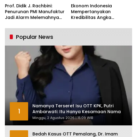
Prof. Didik J. Rachbini:
Ekonom Indonesia
Penurunan PMI Manufaktur
Mempertanyakan
Jadi Alarm Melemahnya
Kredibilitas Angka
Industri Nasional
Pertumbuhan 5,61%:
Tumbuh Tapi Rapuh
Popular News
Namanya Terseret Isu OTT KPK, Putri
1
Ambarwati: Itu Hanya Kesamaan Nama
Minggu, 2 Agustus 2026 | 15:09 WIB
Bedah Kasus OTT Pemalang, Dr. Imam