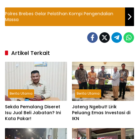
Polres Brebes Gelar Pelatihan Kompi Pengendalian
Massa
Artikel Terkait
Berita Utama
Berita Utama
Sekda Pemalang Diseret
Jateng Ngebut! Lirik
Isu Jual Beli Jabatan? Ini
Peluang Emas Investasi di
Kata Pakar!
IKN