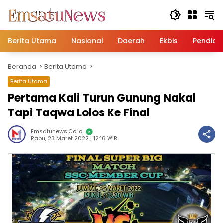
Langsung
ke
konten
Berita Utama
Nasional
Daerah
Ekbis
Pendidi
Beranda
Berita Utama
Berita Utama
Pertama Kali Turun Gunung Nakal
Tapi Taqwa Lolos Ke Final
Emsatunews.co.id
Rabu, 23 Maret 2022 | 12:16 WIB