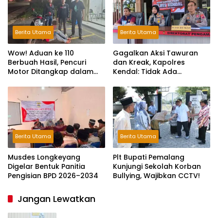
Berita Utama
Berita Utama
Wow! Aduan ke 110
Gagalkan Aksi Tawuran
Berbuah Hasil, Pencuri
dan Kreak, Kapolres
Motor Ditangkap dalam
Kendal: Tidak Ada
Hitungan Jam
Toleransi dan Ruang Bagi
Pelaku Kejahatan Jalanan
Berita Utama
Berita Utama
Musdes Longkeyang
Plt Bupati Pemalang
Digelar Bentuk Panitia
Kunjungi Sekolah Korban
Pengisian BPD 2026–2034
Bullying, Wajibkan CCTV!
Jangan Lewatkan