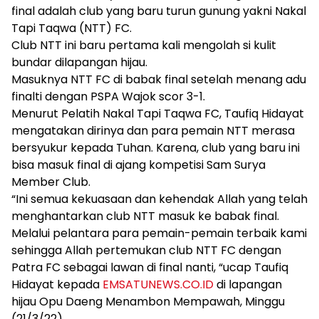
final adalah club yang baru turun gunung yakni Nakal
Tapi Taqwa (NTT) FC.
Club NTT ini baru pertama kali mengolah si kulit
bundar dilapangan hijau.
Masuknya NTT FC di babak final setelah menang adu
finalti dengan PSPA Wajok scor 3-1.
Menurut Pelatih Nakal Tapi Taqwa FC, Taufiq Hidayat
mengatakan dirinya dan para pemain NTT merasa
bersyukur kepada Tuhan. Karena, club yang baru ini
bisa masuk final di ajang kompetisi Sam Surya
Member Club.
“Ini semua kekuasaan dan kehendak Allah yang telah
menghantarkan club NTT masuk ke babak final.
Melalui pelantara para pemain-pemain terbaik kami
sehingga Allah pertemukan club NTT FC dengan
Patra FC sebagai lawan di final nanti, “ucap Taufiq
Hidayat kepada
EMSATUNEWS.CO.ID
di lapangan
hijau Opu Daeng Menambon Mempawah, Minggu
(21/3/22).