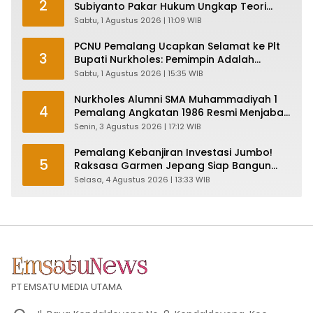
2
Subiyanto Pakar Hukum Ungkap Teori
Penyertaan KPK
Sabtu, 1 Agustus 2026 | 11:09 WIB
PCNU Pemalang Ucapkan Selamat ke Plt
3
Bupati Nurkholes: Pemimpin Adalah
Pelayan Rakyat!
Sabtu, 1 Agustus 2026 | 15:35 WIB
Nurkholes Alumni SMA Muhammadiyah 1
4
Pemalang Angkatan 1986 Resmi Menjabat
Plt Bupati, Inilah Pesan Ketua Asmam 86
Senin, 3 Agustus 2026 | 17:12 WIB
Pemalang Kebanjiran Investasi Jumbo!
5
Raksasa Garmen Jepang Siap Bangun
Pabrik dan Serap Ribuan Tenaga Kerja
Selasa, 4 Agustus 2026 | 13:33 WIB
PT EMSATU MEDIA UTAMA