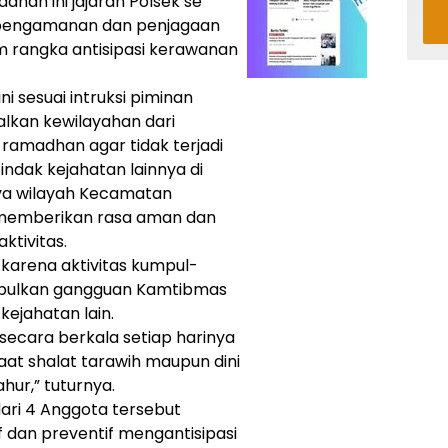
han ini jajaran Polsek se
 pengamanan dan penjagaan
lam rangka antisipasi kerawanan
ni sesuai intruksi piminan
lkan kewilayahan dari
amadhan agar tidak terjadi
indak kejahatan lainnya di
ya wilayah Kecamatan
a memberikan rasa aman dan
tivitas.
 karena aktivitas kumpul-
mbulkan gangguan Kamtibmas
kejahatan lain.
 secara berkala setiap harinya
aat shalat tarawih maupun dini
hur,” tuturnya.
dari 4 Anggota tersebut
f dan preventif mengantisipasi