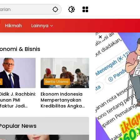
Hikmah
Lainnya
×
onomi & Bisnis
s
Berita Utama
Didik J. Rachbini:
Ekonom Indonesia
unan PMI
Mempertanyakan
aktur Jadi
Kredibilitas Angka
m Melemahnya
Pertumbuhan 5,61%:
tri Nasional
Tumbuh Tapi Rapuh
Popular News