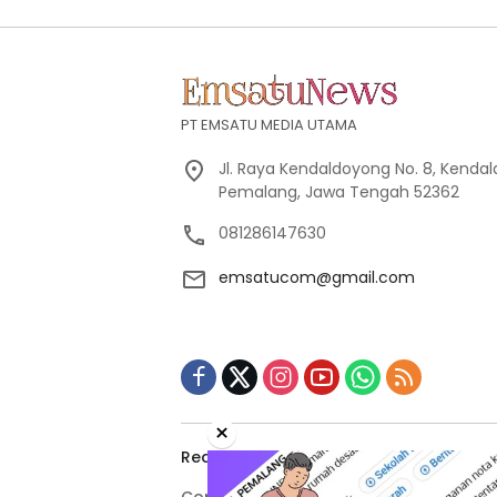
PT EMSATU MEDIA UTAMA
Jl. Raya Kendaldoyong No. 8, Kendal
Pemalang, Jawa Tengah 52362
081286147630
emsatucom@gmail.com
×
Redaksi
Indeks Berita
Pedoman M
Copyright © 2026 emsatunews.co.id All