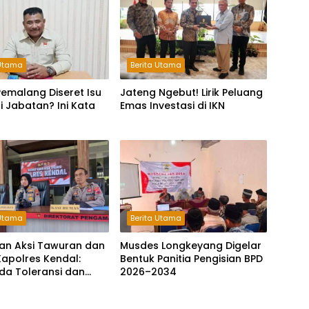
 Utama
Berita Utama
emalang Diseret Isu
Jateng Ngebut! Lirik Peluang
li Jabatan? Ini Kata
Emas Investasi di IKN
 Utama
Berita Utama
an Aksi Tawuran dan
Musdes Longkeyang Digelar
Kapolres Kendal:
Bentuk Panitia Pengisian BPD
da Toleransi dan
2026–2034
agi Pelaku
tan Jalanan