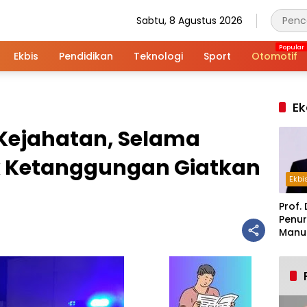
Sabtu, 8 Agustus 2026
Ekbis
Pendidikan
Teknologi
Sport
Otomotif
Ek
 Kejahatan, Selama
 Ketanggungan Giatkan
Ekbi
Prof. 
Penur
Manuf
Alar
Indus