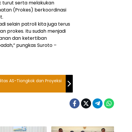
k turut serta melakukan
hatan (Prokes) berkoordinasi
t.
i selain patroli kita juga terus
an prokes. Itu sudah menjadi
nan dan ketertiban
adah,” pungkas Suroto –
itas AS-Tiongkok dan Proyeksi