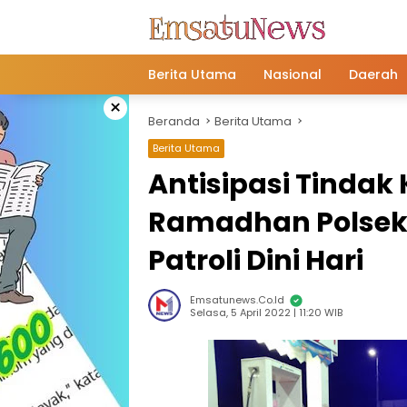
Langsung
ke
konten
Berita Utama
Nasional
Daerah
×
Beranda
Berita Utama
Berita Utama
Antisipasi Tindak
Ramadhan Polsek
Patroli Dini Hari
Emsatunews.co.id
Selasa, 5 April 2022 | 11:20 WIB