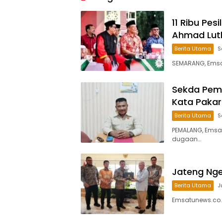
11 Ribu Pes
Ahmad Luth
Berita Utama
S
SEMARANG, Emsatu
Sekda Pemal
Kata Pakar
Berita Utama
S
PEMALANG, Emsa
dugaan…
Jateng Ngeb
Berita Utama
J
Emsatunews.co.