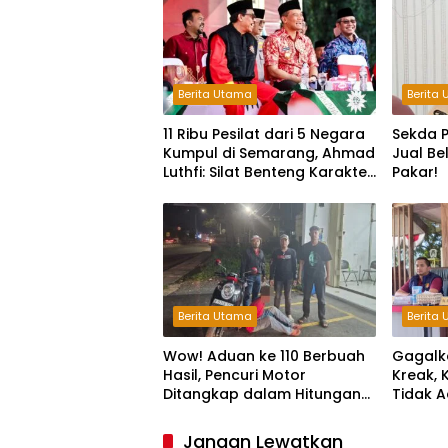
Berita Utama
Berita
11 Ribu Pesilat dari 5 Negara
Sekda P
Kumpul di Semarang, Ahmad
Jual Be
Luthfi: Silat Benteng Karakter
Pakar!
Bangsa!
Berita Utama
Berita
Wow! Aduan ke 110 Berbuah
Gagalk
Hasil, Pencuri Motor
Kreak, 
Ditangkap dalam Hitungan
Tidak A
Jam
Ruang B
Kejaha
Jangan Lewatkan