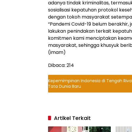
adanya tindak kriminalitas, termasu
sosialisasi kepatuhan protokol kese
dengan tokoh masyarakat setempa
“Pandemi Covid-19 belum berakhir, jad
lakukan penindakan terkait kepatuh
komitmen kami menciptakan keama
masyarakat, sehingga khusyuk berib
(imam)
Dibaca:
214
Kepemimpinan Indonesia di Tengah Rival
Tata Dunia Baru
Artikel Terkait