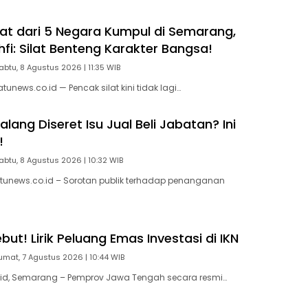
ilat dari 5 Negara Kumpul di Semarang,
fi: Silat Benteng Karakter Bangsa!
abtu, 8 Agustus 2026 | 11:35 WIB
news.co.id — Pencak silat kini tidak lagi…
ang Diseret Isu Jual Beli Jabatan? Ini
!
abtu, 8 Agustus 2026 | 10:32 WIB
tunews.co.id – Sorotan publik terhadap penanganan
ut! Lirik Peluang Emas Investasi di IKN
umat, 7 Agustus 2026 | 10:44 WIB
id, Semarang – Pemprov Jawa Tengah secara resmi…