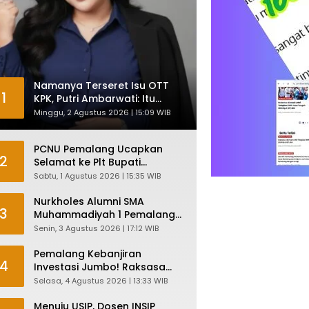
Namanya Terseret Isu OTT
1
KPK, Putri Ambarwati: Itu
Hanya Kesamaan Nama
Minggu, 2 Agustus 2026 | 15:09 WIB
PCNU Pemalang Ucapkan
2
Selamat ke Plt Bupati
Nurkholes: Pemimpin Adalah
Sabtu, 1 Agustus 2026 | 15:35 WIB
Pelayan Rakyat!
Nurkholes Alumni SMA
3
Muhammadiyah 1 Pemalang
Angkatan 1986 Resmi
Senin, 3 Agustus 2026 | 17:12 WIB
Menjabat Plt Bupati, Inilah
Pesan Ketua Asmam 86
Pemalang Kebanjiran
4
Investasi Jumbo! Raksasa
Garmen Jepang Siap Bangun
Selasa, 4 Agustus 2026 | 13:33 WIB
Pabrik dan Serap Ribuan
Tenaga Kerja
Menuju USIP, Dosen INSIP