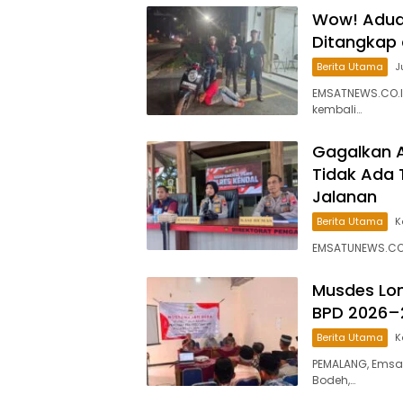
Wow! Aduan
Ditangkap
Berita Utama
J
EMSATNEWS.CO.ID
kembali…
Gagalkan A
Tidak Ada 
Jalanan
Berita Utama
K
EMSATUNEWS.CO.I
Musdes Lon
BPD 2026–
Berita Utama
K
PEMALANG, Emsa
Bodeh,…