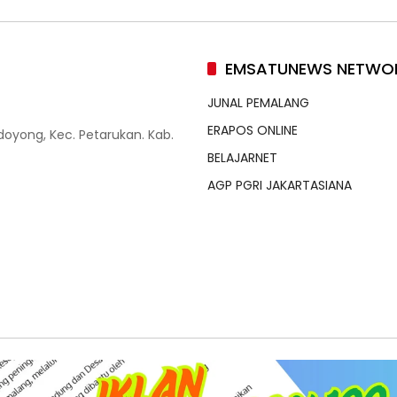
EMSATUNEWS NETWO
JUNAL PEMALANG
ERAPOS ONLINE
doyong, Kec. Petarukan. Kab.
BELAJARNET
AGP PGRI JAKARTASIANA
edia Siber
Standar Perlindungan Profesi Wartawan
Ko
 Rights Reserved.