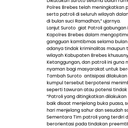
Dikatakan Suroto selama bulan ramad
Polres Brebes telah meningkatkan
serta patroli di seluruh wilayah da
di bulan suci Ramadhan,” ujarnya.
Lanjut Suroto giat Patroli gabungan i
Kapolres Brebes dalam mengoptima
gangguan kamtibmas selama bulan r
adanya tindak kriminalitas maupun t
wilayah Kabupaten Brebes khususn
Ketanggungan, dan patroli ini gun
nyaman bagi masyarakat untuk berak
Tambah Suroto antisipasi dilakukan
kumpul tersebut berpotensi meni
seperti tawuran atau potensi tindak 
“Patroli yang ditingkatkan dilakukan
baik disaat menjelang buka puasa, s
hari menjelang sahur dan sesudah sa
Sementara Tim patroli yang terdiri 
berorientasi pada tindakan preemti