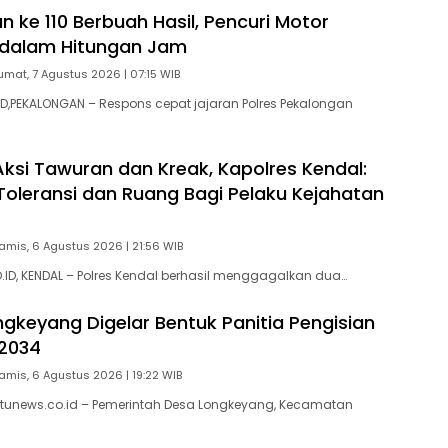
 ke 110 Berbuah Hasil, Pencuri Motor
 dalam Hitungan Jam
umat, 7 Agustus 2026 | 07:15 WIB
,PEKALONGAN – Respons cepat jajaran Polres Pekalongan
ksi Tawuran dan Kreak, Kapolres Kendal:
Toleransi dan Ruang Bagi Pelaku Kejahatan
amis, 6 Agustus 2026 | 21:56 WIB
D, KENDAL – Polres Kendal berhasil menggagalkan dua…
gkeyang Digelar Bentuk Panitia Pengisian
2034
amis, 6 Agustus 2026 | 19:22 WIB
tunews.co.id – Pemerintah Desa Longkeyang, Kecamatan