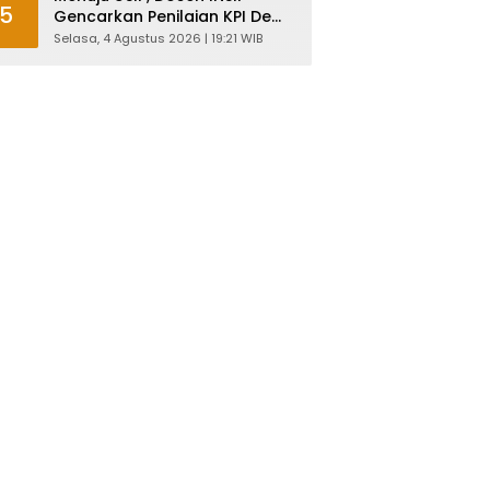
5
Gencarkan Penilaian KPI Demi
Mutu Akademik
Selasa, 4 Agustus 2026 | 19:21 WIB