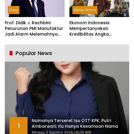
Ekbis
Berita Utama
Prof. Didik J. Rachbini:
Ekonom Indonesia
Penurunan PMI Manufaktur
Mempertanyakan
Jadi Alarm Melemahnya
Kredibilitas Angka
Industri Nasional
Pertumbuhan 5,61%:
Tumbuh Tapi Rapuh
Popular News
Namanya Terseret Isu OTT KPK, Putri
1
Ambarwati: Itu Hanya Kesamaan Nama
Minggu, 2 Agustus 2026 | 15:09 WIB