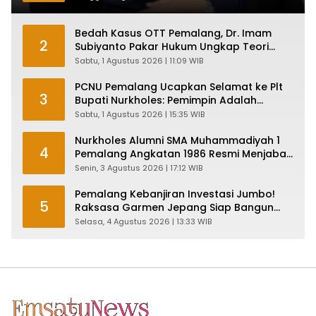
Bedah Kasus OTT Pemalang, Dr. Imam
2
Subiyanto Pakar Hukum Ungkap Teori
Penyertaan KPK
Sabtu, 1 Agustus 2026 | 11:09 WIB
PCNU Pemalang Ucapkan Selamat ke Plt
3
Bupati Nurkholes: Pemimpin Adalah
Pelayan Rakyat!
Sabtu, 1 Agustus 2026 | 15:35 WIB
Nurkholes Alumni SMA Muhammadiyah 1
4
Pemalang Angkatan 1986 Resmi Menjabat
Plt Bupati, Inilah Pesan Ketua Asmam 86
Senin, 3 Agustus 2026 | 17:12 WIB
Pemalang Kebanjiran Investasi Jumbo!
5
Raksasa Garmen Jepang Siap Bangun
Pabrik dan Serap Ribuan Tenaga Kerja
Selasa, 4 Agustus 2026 | 13:33 WIB