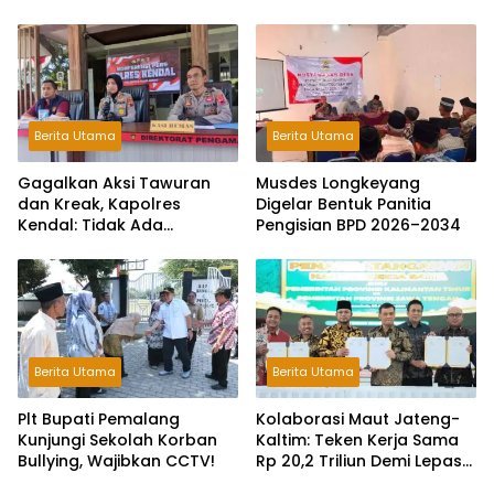
Hitungan Jam
Berita Utama
Berita Utama
Gagalkan Aksi Tawuran
Musdes Longkeyang
dan Kreak, Kapolres
Digelar Bentuk Panitia
Kendal: Tidak Ada
Pengisian BPD 2026–2034
Toleransi dan Ruang Bagi
Pelaku Kejahatan Jalanan
Berita Utama
Berita Utama
Plt Bupati Pemalang
Kolaborasi Maut Jateng-
Kunjungi Sekolah Korban
Kaltim: Teken Kerja Sama
Bullying, Wajibkan CCTV!
Rp 20,2 Triliun Demi Lepas
dari Ketergantungan Pusat