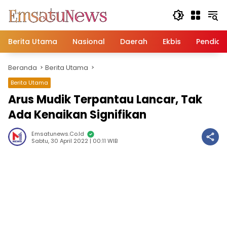
Langsung
ke
konten
Berita Utama
Nasional
Daerah
Ekbis
Pendidi
Beranda
Berita Utama
Berita Utama
Arus Mudik Terpantau Lancar, Tak
Ada Kenaikan Signifikan
Emsatunews.co.id
Sabtu, 30 April 2022 | 00:11 WIB