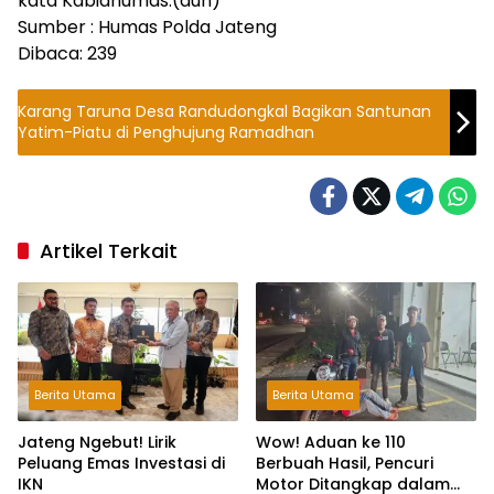
kata Kabidhumas.(dun)
Sumber : Humas Polda Jateng
Dibaca:
239
Karang Taruna Desa Randudongkal Bagikan Santunan
Yatim-Piatu di Penghujung Ramadhan
Artikel Terkait
Berita Utama
Berita Utama
Jateng Ngebut! Lirik
Wow! Aduan ke 110
Peluang Emas Investasi di
Berbuah Hasil, Pencuri
IKN
Motor Ditangkap dalam