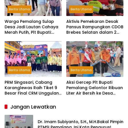
Berita Utama
Berita Utama
Warga Pemalang Sulap
Aktivis Pemekaran Desak
Desa Jadi Lautan Cahaya
Pansus Rampungkan CDOB
Merah Putih, Plt Bupati:
Brebes Selatan dalam 2
Kreativitas Luar Biasa!
Bulan dan Sampaikan
Tritura
Berita Utama
Berita Utama
PRM Singasari, Cabang
Aksi Gercep Plt Bupati
Karanglewas Raih Tiket 9
Pemalang Gelontor Ribuan
Besar Final CRM Unggulan
Liter Air Bersih ke Desa
Jateng 2026
Terdampak Kekeringan
Jangan Lewatkan
Dr. Imam Subiyanto, S.H., M.H.Bakal Pimpin
PTMSI Pemalang, Ini Kata Pengurus!