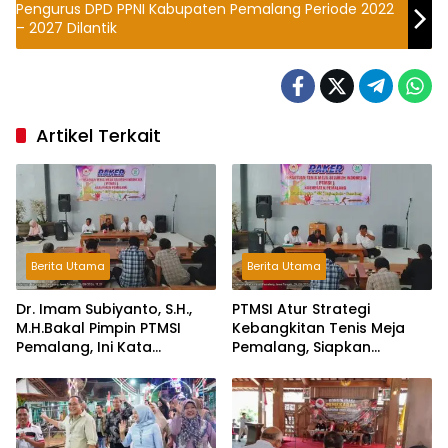
Pengurus DPD PPNI Kabupaten Pemalang Periode 2022
– 2027 Dilantik
Artikel Terkait
Berita Utama
Berita Utama
Dr. Imam Subiyanto, S.H.,
PTMSI Atur Strategi
M.H.Bakal Pimpin PTMSI
Kebangkitan Tenis Meja
Pemalang, Ini Kata
Pemalang, Siapkan
Pengurus!
Muscablub Pilih Ketua Baru