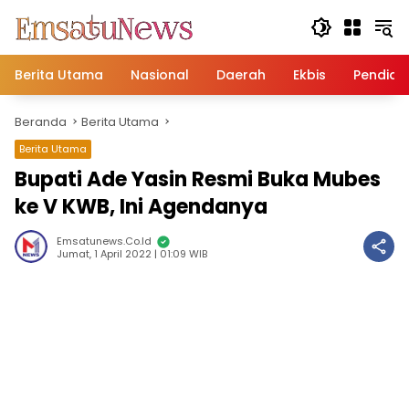
Langsung
ke
konten
Berita Utama
Nasional
Daerah
Ekbis
Pendidi
Beranda
Berita Utama
Berita Utama
Bupati Ade Yasin Resmi Buka Mubes
ke V KWB, Ini Agendanya
Emsatunews.co.id
Jumat, 1 April 2022 | 01:09 WIB