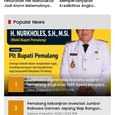
Penurunan PMI Manufaktur
Mempertanyakan
Jadi Alarm Melemahnya
Kredibilitas Angka
Industri Nasional
Pertumbuhan 5,61%:
Tumbuh Tapi Rapuh
Popular News
Nurkholes Alumni SMA Muhammadiyah 1
1
Pemalang Angkatan 1986 Resmi Menjabat
Plt Bupati, Inilah Pesan Ketua Asmam 86
Senin, 3 Agustus 2026 | 17:12 WIB
Pemalang Kebanjiran Investasi Jumbo!
2
Raksasa Garmen Jepang Siap Bangun
Pabrik dan Serap Ribuan Tenaga Kerja
Selasa, 4 Agustus 2026 | 13:33 WIB