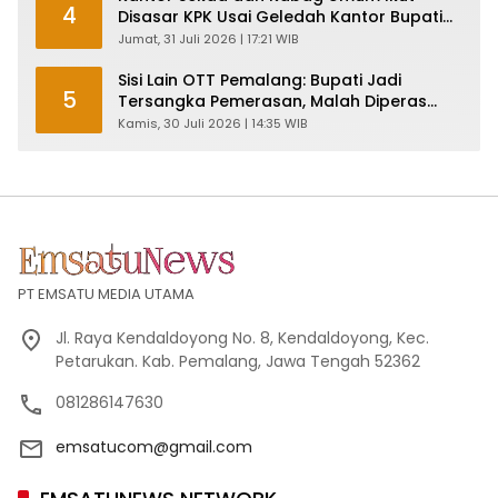
4
Disasar KPK Usai Geledah Kantor Bupati
Pemalang
Jumat, 31 Juli 2026 | 17:21 WIB
Sisi Lain OTT Pemalang: Bupati Jadi
5
Tersangka Pemerasan, Malah Diperas
Oknum Pegawai KPK
Kamis, 30 Juli 2026 | 14:35 WIB
PT EMSATU MEDIA UTAMA
Jl. Raya Kendaldoyong No. 8, Kendaldoyong, Kec.
Petarukan. Kab. Pemalang, Jawa Tengah 52362
081286147630
emsatucom@gmail.com