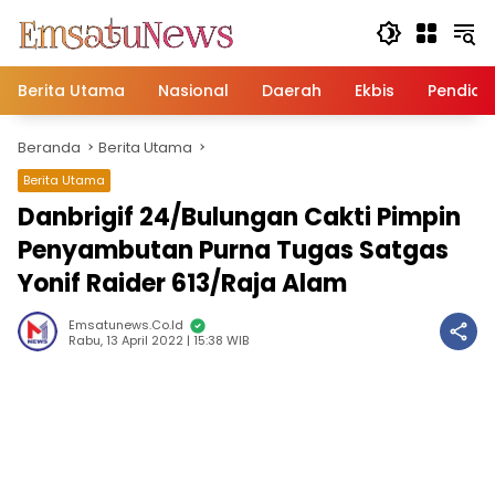
Langsung
ke
konten
Berita Utama
Nasional
Daerah
Ekbis
Pendidi
Beranda
Berita Utama
Berita Utama
Danbrigif 24/Bulungan Cakti Pimpin
Penyambutan Purna Tugas Satgas
Yonif Raider 613/Raja Alam
Emsatunews.co.id
Rabu, 13 April 2022 | 15:38 WIB