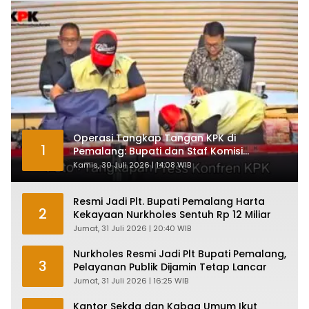
Operasi Tangkap Tangan KPK di
1
Pemalang: Bupati dan Staf Komisi
Antirasuah Ditetapkan Tersangka
Kamis, 30 Juli 2026 | 14:08 WIB
Resmi Jadi Plt. Bupati Pemalang Harta
2
Kekayaan Nurkholes Sentuh Rp 12 Miliar
Jumat, 31 Juli 2026 | 20:40 WIB
Nurkholes Resmi Jadi Plt Bupati Pemalang,
3
Pelayanan Publik Dijamin Tetap Lancar
Jumat, 31 Juli 2026 | 16:25 WIB
Kantor Sekda dan Kabag Umum Ikut