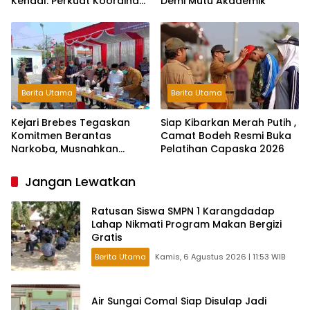
Kendal: Perkuat Koordinasi
Demi Mutu Akademik
dan Kerjasama
Berita Utama
Berita Utama
Kejari Brebes Tegaskan
Siap Kibarkan Merah Putih ,
Komitmen Berantas
Camat Bodeh Resmi Buka
Narkoba, Musnahkan
Pelatihan Capaska 2026
Barang Bukti 30 Perkara
Jangan Lewatkan
Ratusan Siswa SMPN 1 Karangdadap
Lahap Nikmati Program Makan Bergizi
Gratis
Berita Utama
Kamis, 6 Agustus 2026 | 11:53 WIB
Air Sungai Comal Siap Disulap Jadi