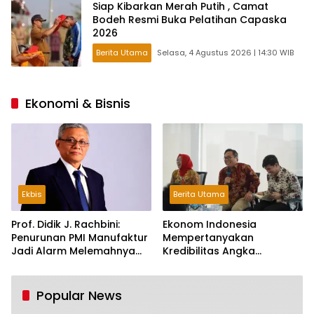
Siap Kibarkan Merah Putih , Camat
Bodeh Resmi Buka Pelatihan Capaska
2026
Berita Utama
Selasa, 4 Agustus 2026 | 14:30 WIB
Ekonomi & Bisnis
Ekbis
Berita Utama
Prof. Didik J. Rachbini:
Ekonom Indonesia
Penurunan PMI Manufaktur
Mempertanyakan
Jadi Alarm Melemahnya
Kredibilitas Angka
Industri Nasional
Pertumbuhan 5,61%:
Tumbuh Tapi Rapuh
Popular News