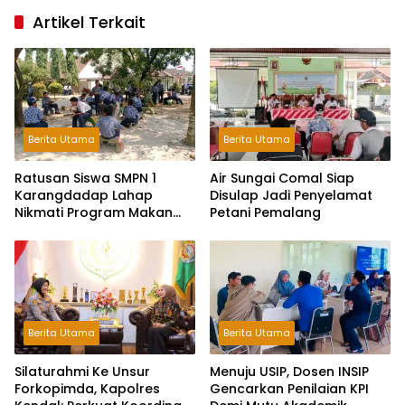
Artikel Terkait
Berita Utama
Berita Utama
Ratusan Siswa SMPN 1
Air Sungai Comal Siap
Karangdadap Lahap
Disulap Jadi Penyelamat
Nikmati Program Makan
Petani Pemalang
Bergizi Gratis
Berita Utama
Berita Utama
Silaturahmi Ke Unsur
Menuju USIP, Dosen INSIP
Forkopimda, Kapolres
Gencarkan Penilaian KPI